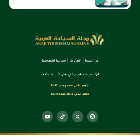
عن المجلة
اتصل بنا
سياسة الخصوصية
مجلة سعودية متخصصة في مجال السياحة والترفيه
ترخـيص إعـلامي سـعودي رقــم: 160495
ترخيص إعلامي من لندن رقم: 16321584