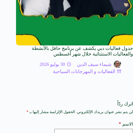
جدول فعاليات دبي يكشف عن برنامج حافل بالأنشطة
والفعاليات الاستثنائية خلال شهر أغسطس
شيماء سيف الدين
30 يوليو 2026
الفعاليات و المهرجانات السياحية
اترك ردّاً
لن يتم نشر عنوان بريدك الإلكتروني.
الحقول الإلزامية مشار إليها بـ
*
A
l
t
*
الاسم
e