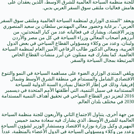
للجنة منظمة السياحة العالمية للشرق الأوسط، اللذين يعقدان على
هامش فعاليات ملتقى سوق السفر العربي بدبي.
ويعقد “المنتدى الوزاري لمنظمة السياحة العالمية وملتقى سوق السفر
العربي”، برعاية وحضور معالي المهندس سلطان بن سعيد المنصوري
وزير الاقتصاد، ويشارك في فعالياته عدد من كبار المتحدثين، من
أبرزهم أصحاب المعالي وزراء السياحة في كل من مصر والأردن
ولبنان، وعدد من وكلاء ومسؤولي القطاع السياحي في بعض الدول
العربية، ومعالي الدكتور طالب الرفاعي الأمين العام لمنظمة السياحة
العالمية. كما يشارك فيه ممثلون عن أبرز منشآت القطاع الخاص
المرتبطة بمجال السياحة والسفر.
ويلقي المنتدى الوزاري الضوء على مساهمة السياحة في النمو والتنوع
الاقتصادي الشامل والمستدام في منطقة الشرق الأوسط وشمال
إفريقيا، وذلك في إطار الاحتفال بمبادرة السنة الدولية للسياحة
المستدامة في سبيل التنمية، التي أطلقتها الأمم المتحدة في ديسمبر
2016 لتعزيز دور القطاع السياحي في تحقيق أهداف التنمية المستدامة
2030 في مختلف بلدان العالم.
من جهة أخرى، يتناول الاجتماع الثاني والأربعون للجنة منظمة السياحة
العالمية للشرق الأوسط، الذي يشارك فيه سعادة محمد خميس
المهيري وكيل وزارة بوزارة الاقتصاد ومستشار الوزير لشؤون السياحة
وعدد من وكلاء ومسؤولي السياحة في الدول الأعضاء بالمنظمة، عدداً