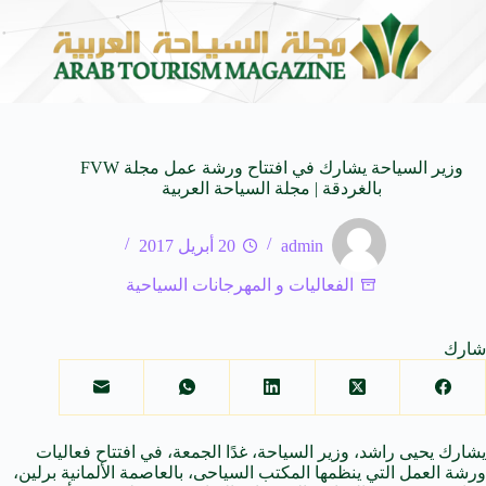
المنظمة العربية للسياحة تدعو لتخصيص خط هاتفي موحد 126 لتلقى بلاغات السائحين عند تعرضهم لأي مشاكل أثناء رحلاتهم السياحية بكافه الدول ال
5 أغسطس 2026
وزير السياحة يشارك في افتتاح ورشة عمل مجلة FVW
بالغردقة | مجلة السياحة العربية
admin
20 أبريل 2017
الفعاليات و المهرجانات السياحية
شارك
يشارك يحيى راشد، وزير السياحة، غدًا الجمعة، في افتتاح فعاليات
ورشة العمل التي ينظمها المكتب السياحى، بالعاصمة الألمانية برلين،