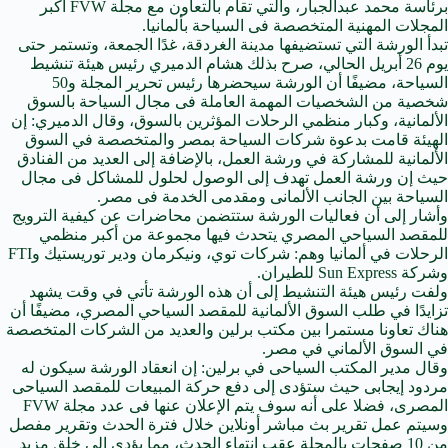
برئاسة محمد عبدالجبار، والتي تقام بالتعاون مع مجلة FVW أكبر
المجلات المهنية المتخصصة فى السياحة بألمانيا.
تبدأ الورشة التي تستضيفها مدينة الغردقة، غدًا الجمعة، وتستمر حتى
يوم 26 أبريل الحالي، صرح بذلك هشام الدميري رئيس هيئة تنشيط
السياحة، مضيفًا أن الورشة سيحضرها رئيس تحرير المجلة و50
شخصية من الشخصيات المهمة العاملة فى مجال السياحة بالسوق
الألمانية، وكبار منظمي الرحلات المؤثرين بالسوق، وقال الدميري: إن
الهيئة قامت بدعوة شركات السياحة بمصر والمتخصصة في السوق
الألمانية للمشاركة في ورشة العمل، بالإضافة إلى العديد من الفنادق
حيث إن ورشة العمل تهدف إلى الوصول لحلول للمشاكل فى مجال
السياحة بين الجانب الألمانى ومقدمى الخدمة فى مصر.
وأشار إلى أن فعاليات الورشة ستتضمن محاضرات عن كيفية الترويج
للمقصد السياحي المصري يتحدث فيها مجموعة من أكبر منظمي
الرحلات في ألمانيا وهم: شركات توي، ونيكرمان ودير توريستيك وFTI
وشركة Sun Express للطيران.
ولفت رئيس هيئة التنشيط إلى أن هذه الورشة تأتي في وقت يشهد
تزايدًا في طلب السوق الألمانية للمقصد السياحي المصري، مضيفًا أن
هناك تعاونا مستمرا بين مكتب برلين والعديد من الشركات المتخصصة
في السوق الألماني في مصر.
وقال مدير المكتب السياحى في برلين: إن انعقاد الورشة سيكون له
مردود إيجابى حيث ستؤدى إلى دفع حركة المبيعات للمقصد السياحى
المصرى، فضلا على أنه سوف يتم الإعلان عنها فى عدد مجلة FVW
وسيتم عمل تقرير بث مباشر أونلاين خلال فترة الحدث وتقرير مفصل
من 10 صفحات بالمجلة عقب انتهاء الحدث، مما يؤدى إلى خلق مزيد