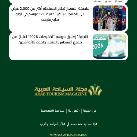
عاصفة الأسعار تجتاح المملكة: أكثر من 2,000 عرض
على المنتجات بأكبر تخفيضات الموسم في لولو
هايبرماركت
التجارة” إطلاق موسم “تخفيضات 2026” اعتبارًا من
مطلع أغسطس المقبل ولمدة ثلاثة أشهر*
عن المجلة
اتصل بنا
سياسة الخصوصية
مجلة سعودية متخصصة في مجال السياحة والترفيه
ترخـيص إعـلامي سـعودي رقــم: 160495