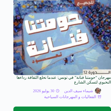
مهرجان “حومتنا فنانة” في تونس: عندما تخلع الثقافة رداءها
النخبوي لتسكن الشارع
شيماء سيف الدين
30 يوليو 2026
الفعاليات و المهرجانات السياحية