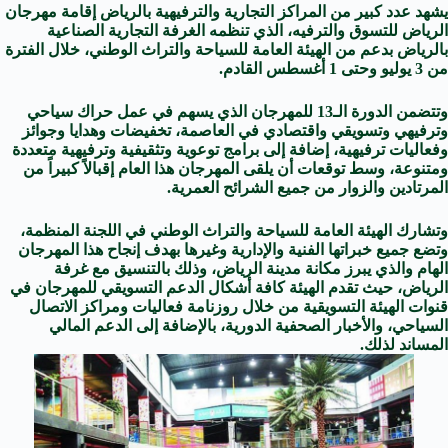
يشهد عدد كبير من المراكز التجارية والترفيهية بالرياض إقامة مهرجان
الرياض للتسوق والترفيه، الذي تنظمه الغرفة التجارية الصناعية
بالرياض بدعم من الهيئة العامة للسياحة والتراث الوطني، خلال الفترة
من 3 يوليو وحتى 1 أغسطس القادم.
وتتضمن الدورة الـ13 للمهرجان الذي يسهم في عمل حراك سياحي
وترفيهي وتسويقي واقتصادي في العاصمة، تخفيضات وهدايا وجوائز
وفعاليات ترفيهية، إضافة إلى برامج توعوية وتثقيفية وترفيهية متعددة
ومتنوعة، وسط توقعات أن يلقى المهرجان هذا العام إقبالاً كبيراً من
المرتادين والزوار من جميع الشرائح العمرية.
وتشارك الهيئة العامة للسياحة والتراث الوطني في اللجنة المنظمة،
وتضع جميع خبراتها الفنية والإدارية وغيرها بهدف إنجاح هذا المهرجان
الهام والذي يبرز مكانة مدينة الرياض، وذلك بالتنسيق مع غرفة
الرياض، حيث تقدم الهيئة كافة أشكال الدعم التسويقي للمهرجان في
قنوات الهيئة التسويقية من خلال روزنامة فعاليات ومراكز الاتصال
السياحي، والأخبار الصحفية الدورية، بالإضافة إلى الدعم المالي
المساند لذلك.