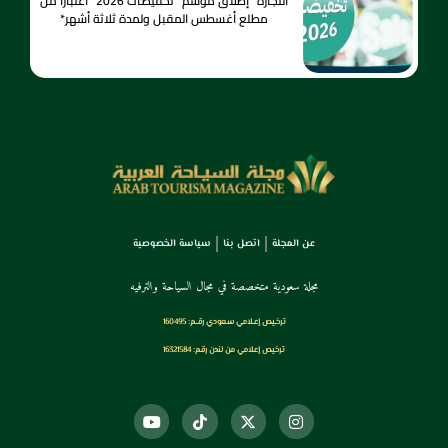
التجارة” إطلاق موسم “تخفيضات 2026” اعتبارًا من
مطلع أغسطس المقبل ولمدة ثلاثة أشهر*
عن المجلة
اتصل بنا
سياسة الخصوصية
مجلة سعودية متخصصة في مجال السياحة والترفيه
ترخـيص إعـلامي سـعودي رقــم: 160495
ترخيص إعلامي من لندن رقم: 16321584