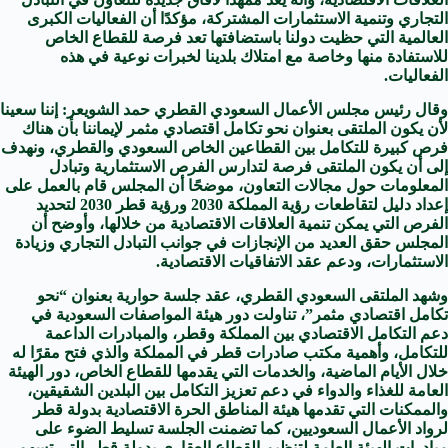
التجاري وتنمية الاستثمارات المشتركة، مؤكدًا أن الفعاليات الكبرى
العالمية التي حظيت دولنا باستضافتها تعد فرصة للقطاع الخاص
للاستفادة منها وخاصة مع امتلاك بلدينا لخبرات نوعية في هذه
الفعاليات.
وقال رئيس مجلس الأعمال السعودي القطري حمد الشويعر: إننا سعينا
لأن يكون الملتقى بعنوان نحو تكامل اقتصادي مثمر لإيماننا بأن هناك
فرص كبيرة للتكامل بين القطاعين الخاص السعودي والقطري، ونهدف
إلى أن يكون الملتقى فرصة لتدارس الفرص الاستثمارية وتبادل
المعلومات حول مجالات التعاون، موضحًا أن المجلس قام بالعمل على
إعداد دليل لتقاطعات رؤية المملكة 2030 ورؤية قطر 2030 لتحديد
الفرص التي يمكن تنمية العلاقات الاقتصادية من خلالها، وأوضح أن
المجلس حقق العديد من الإنجازات في جوانب التبادل التجاري وزيادة
الاستثمارات، ودعم عقد الاتفاقيات الاقتصادية.
وشهد الملتقى السعودي القطري، عقد جلسة حوارية بعنوان “نحو
تكامل اقتصادي مثمر”، تناولت دور هيئة المواصفات السعودية في
دعم التكامل الاقتصادي بين المملكة وقطر، والمبادرات الداعمة
للتكامل، وأهمية مكتب صادرات قطر في المملكة والذي فتح مقرًا له
خلال الأيام الماضية، والخدمات التي يقدمها للقطاع الخاص، دور الهيئة
العامة للغذاء والدواء في دعم تعزيز التكامل بين البلدين الشقيقين،
والممكنات التي تقدمها هيئة المناطق الحرة الاقتصادية بدولة قطر
لرواد الأعمال السعوديين، كما تضمنت الجلسة تسليط الضوء على
مبادرات الهيئة العامة لتنظيم القطاع العقاري بدولة قطر التي تسهم