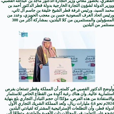
القطري، بحضور معالي وزير التجارة الدكتور ماجد بن عبدالله القصبي،
ووزير الدولة لشؤون التجارة الخارجية بدولة قطر الدكتور أحمد بن
محمد السيد، ورئيس غرفة قطر الشيخ خليفة بن جاسم آل ثاني،
ورئيس اتحاد الغرف السعودية حسن بن معجب الحويزي، وعدد من
المسؤولين والمستثمرين من كلا البلدين، بمشاركة أكثر من 300
مستثمر من البلدين
.
وأوضح الدكتور القصبي في كلمته, أن المملكة وقطر تتمتعان بفرص
استثمارية عالية, وأن هناك رغبة أكيدة من القطاع الخاص للاستثمار
والاستفادة من هذه الفرص، مؤكدًا أن حجم التبادل التجاري بلغ بنهاية
2024م نحو 4,6 مليارات ريال، وتُعد المملكة الشريك التجاري الأول
لدولة قطر، وأن التطلعات الإستراتيجية المشتركة لقيادتي البلدين
تشجع على التعاون في المجالات ذات الأهمية والواعدة، متطلعًا إلى