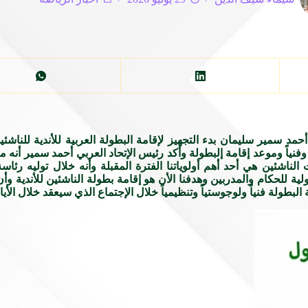
حمد سمير سليمان بدء التجهيز لإقامة البطولة العربية للأندية للناشئي
وفنياً وموعد إقامة إلبطولة وأكد رئيس الإتحاد العربي أحمد سمير أنه
ناشئين هي أحد أهم أولوياتنا الفترة المقبلة وأنه خلال توليه رئاسة ا
لية للحكام والمدربين وهدفنا الأن هو إقامة بطولة الناشئين للأندية و
طولة فنياً ولوجوستياً وتنظيمياً خلال الإجتماع الذي سيعقد خلال الأيا