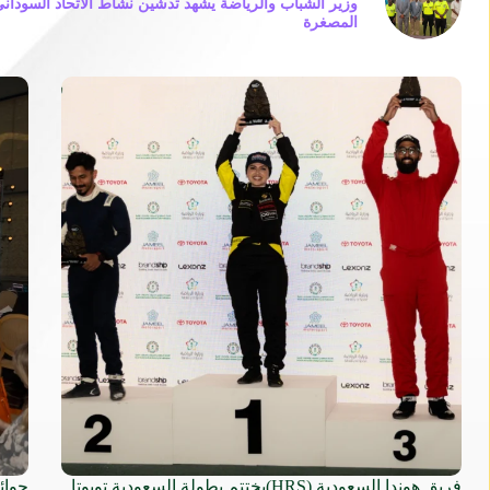
وزير الشباب والرياضة يشهد تدشين نشاط الاتحاد السوداني
المصغرة
فريق هوندا السعودية (HRS)يختتم بطولة السعودية تويوتا
جوائ