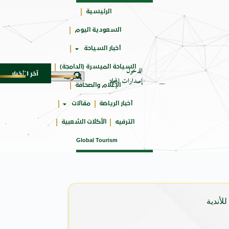
الرئيسية
السعودية اليوم
حائزة
أخبار السياحة
على
السياحة الميسرة (الدامجة)
الدخول
آخر الأخبار
توحاة من النكهات البرازيلية
سوماتيرام.. تجربة فريدة تجمع بي
6 أغسطس 2026
إصدارات المجلة
الإعلام والصحافة
أخبار الرياضة
مقالات
الترفيه
الأكلات الشعبية
Global Tourism
لأندية