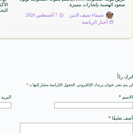
صعود الهضبة بإنجازات مميزة
التح
شيماء سيف الدين
7 أغسطس 2026
أخبار الرياضة
اترك ردّاً
لن يتم نشر عنوان بريدك الإلكتروني.
الحقول الإلزامية مشار إليها بـ
*
A
l
t
*
الاسم
البريد 
e
r
n
a
*
أضف تعليقًا
t
i