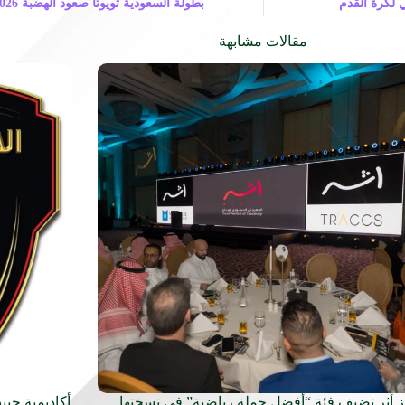
 لكرة القدم
مقالات مشابهة
ز أثر تضيف فئة “أفضل حملة رياضية” في نسختها
أكاديمية حبي