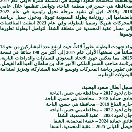
وانطلقت منافسات صعود الهضبة في المملكة للمرة الأولى عام 2017
بمحافظة بني حسن في منطقة الباحة، وتواصل تنظيمها خلال عامي
2018 و2019، قبل أن تشهد مرحلة تحول رئيسية في عام 2022
بانضمامها إلى روزنامة بطولة السعودية تويوتا، ودخول جميل لرياضة
المحركات شريكاً رسمياً للبطولة. وفي عام 2023 انتقلت المنافسات
إلى مسار عقبة المحمدية في منطقة الشفا، لتواصل البطولة تطورها
ونموها.
وقد شهدت البطولة تطوراً لافتاً، حيث ارتفع عدد المشاركين من نحو 18
سائقاً في نسختها الأولى عام 2017 إلى أكثر من 190 سائقاً في نسخة
2025، مما يعكس جهود الاتحاد السعودي للسيارات والدراجات النارية،
برئاسة صاحب السمو الملكي الأمير خالد بن سلطان العبدالله الفيصل،
في تطوير رياضة المحركات وتوسيع قاعدة المشاركة، وتعزيز استدامة
البطولات الوطنية.
سجل أبطال صعود الهضبة:
جان لحود 2017 – محافظة بني حسن، الباحة
فادي حمادة 2018 – محافظة بني حسن، الباحة
حازم الدباغ 2019 – محافظة بني حسن، الباحة
جان لحود 2022 – محافظة بني حسن، الباحة
جان لحود 2023 – عقبة المحمدية، الشفا
فادي حمادة 2024 – عقبة المحمدية، الشفا
فيصل القباني 2025 – عقبة المحمدية، الشفا