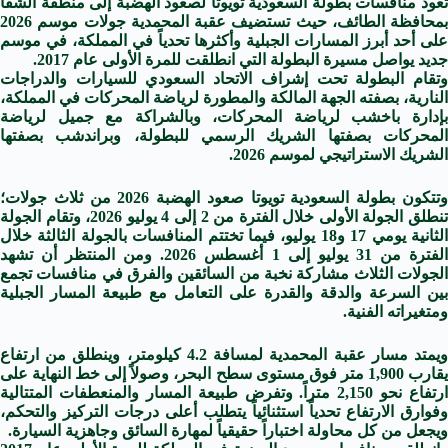
تعود منافسات بطولة السعودية تويوتا لصعود الهضبة إلى منطقة الشفا
بمحافظة الطائف، حيث تستضيف عقبة المحمدية جولات موسم 2026
على أحد أبرز المسارات الجبلية وأكثرها تحدياً في المملكة، في موسم
جديد يواصل مسيرة البطولة التي انطلقت للمرة الأولى عام 2017.
وتقام البطولة تحت إشراف الاتحاد السعودي للسيارات والدراجات
النارية، بصفته الجهة المالكة والمطورة لرياضة المحركات في المملكة،
بإدارة باخشب لرياضة المحركات، وبالشراكة مع جميل لرياضة
المحركات بصفتها الشريك الرسمي للبطولة، وبراندشب بصفتها
الشريك الاستراتيجي لموسم 2026.
وتتكون بطولة السعودية تويوتا صعود الهضبة 2026 من ثلاث جولات؛
تنطلق الجولة الأولى خلال الفترة من 2 إلى 4 يوليو 2026، وتقام الجولة
الثانية يومي 17 و18 يوليو، فيما تختتم المنافسات بالجولة الثالثة خلال
الفترة من 31 يوليو إلى 1 أغسطس 2026. ومن المنتظر أن تشهد
الجولات الثلاث مشاركة نخبة من السائقين والفرق في منافسات تجمع
بين السرعة والدقة والقدرة على التعامل مع طبيعة المسار الجبلية
ومتغيراته الفنية.
ويمتد مسار عقبة المحمدية لمسافة 4.2 كيلومتر، وينطلق من ارتفاع
يقارب 1,900 متر فوق مستوى سطح البحر، وصولاً إلى خط النهاية على
ارتفاع نحو 2,150 متراً. وتفرض طبيعة المسار والمنعطفات المتتالية
وفوارق الارتفاع تحدياً استثنائياً يتطلب أعلى درجات التركيز والتحكم،
ويجعل من كل محاولة اختباراً حقيقياً لمهارة السائق وجاهزية السيارة.