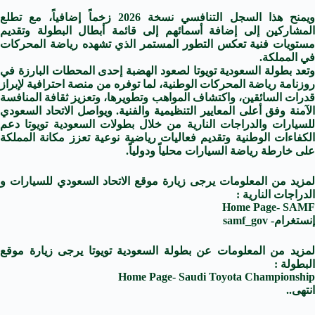
ويمنح هذا السجل التنافسي نسخة 2026 زخماً إضافياً، مع تطلع
المشاركين إلى إضافة أسمائهم إلى قائمة أبطال البطولة وتقديم
مستويات فنية تعكس التطور المستمر الذي تشهده رياضة المحركات
في المملكة.
وتعد بطولة السعودية تويوتا لصعود الهضبة إحدى المحطات البارزة في
روزنامة رياضة المحركات الوطنية، لما توفره من منصة احترافية لإبراز
قدرات السائقين، واكتشاف المواهب وتطويرها، وتعزيز ثقافة المنافسة
الآمنة وفق أعلى المعايير التنظيمية والفنية. ويواصل الاتحاد السعودي
للسيارات والدراجات النارية من خلال بطولات السعودية تويوتا دعم
الكفاءات الوطنية وتقديم فعاليات رياضية نوعية تعزز مكانة المملكة
على خارطة رياضة السيارات محلياً ودولياً.
لمزيد من المعلومات يرجى زيارة موقع الاتحاد السعودي للسيارات و
الدراجات النارية :
Home Page- SAMF
إنستغرام- samf_gov
لمزيد من المعلومات عن بطولة السعودية تويوتا يرجى زيارة موقع
البطولة :
Home Page- Saudi Toyota Championship
انتهى..