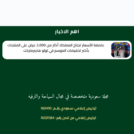
اهم الاخبار
عاصفة الأسعار تجتاح المملكة: أكثر من 2,000 عرض على المنتجات
بأكبر تخفيضات الموسم في لولو هايبرماركت
مجلة سعودية متخصصة في مجال السياحة والترفيه
ترخـيص إعـلامي سـعودي رقــم: 160495
ترخيص إعلامي من لندن رقم: 16321584