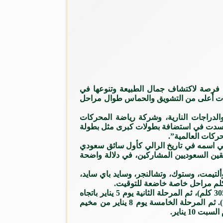
ين فرصة لاكتشاف جمال الطبيعة وتنوعها في
ويات أعلى من التشويق والحماس طوال مراحل
الدراجات النارية، وشركة رياضة المحركات
 تجسدت في استضافة بطولات كبرى مثل بطولة
طلنا يزيد الراجحي اسمه في تاريخ الرالي كأول سائق سعودي
سائقين السعوديين المشاركين، في دلالة واضحة
ى ثماني فئات مختلفة، ألتيمت بي، وألتيمت، وستوك، وتشالنجر، وسايد باي سايد،
وتنطلق المنافسات يوم السبت 3 يناير بالمرحلة الاستعراضية في ينبع لمسافة 23 كلم، تليها المرحلة الأولى يوم الأحد من ينبع إلى ينبع (305 كلم)، ثم المرحلة الثانية يوم 5 يناير باتجاه
العُلا (400 كلم)، فالمرحلة الثالثة في العُلا يوم 6 يناير (422 كلم)، وتليها المرحلة الرابعة يوم 7 يناير من العُلا إلى مخيم المبيت (451 كلم). ثم المرحلة الخامسة يوم 8 يناير من مخيم