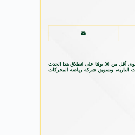
بدأ العد التنازلي لانطلاق رالي داكار السعودية 2026، أحد أبرز وأصعب راليات العالم وأكثرها حضورًا على الساحة الدولية، إذ لم يتبق سوى أقل من 30 يومًا على انطلاق هذا الحدث
ات النارية، وتسويق شركة رياضة المحركات