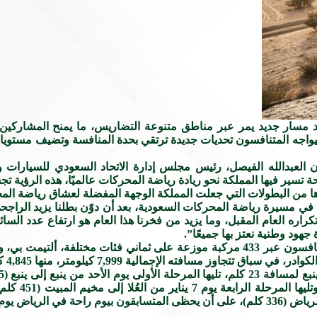
عتماد مسار جديد يمر عبر مناطق متنوعة التضاريس، ما يمنح المشارك
ما سيواجه المتنافسون تحديات جديدة ترتقي بحدة المنافسة وتضيف مست
 العبدالله الفيصل، رئيس مجلس إدارة الاتحاد السعودي للسيارات و
تسير فيها المملكة نحو ريادة رياضة المحركات عالميًا، هذه الرؤية
شكل رالي دكار السعودية 2025 محطة فارقة في مسيرة رياضة المحركات السعودية، بعد أن دوّن ب
 تكراره العام المقبل، وما يزيد من فخرنا هذا العام هو ارتفاع عدد ال
هود وطنية نعتز بها جميعًا”.
ويشهد داكار السعودية 2026 مشاركة 812 متسابقًا من 69 دولة، يتنافسون عبر 433 مركبة موزعة عل
مالية 7,999 كيلومتر، منها 4,845 كلم مراحل خاصة خاضعة للتوقيت.