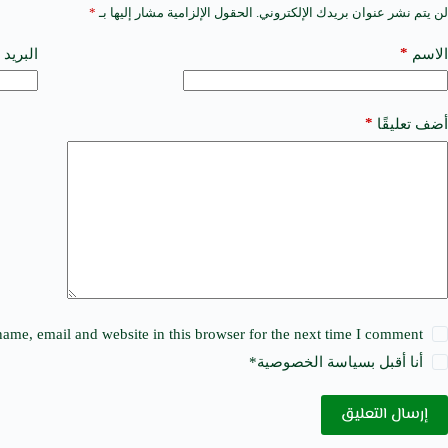
لن يتم نشر عنوان بريدك الإلكتروني.
الحقول الإلزامية مشار إليها بـ
*
A
l
t
*
الاسم
البريد 
e
r
n
a
*
أضف تعليقًا
t
i
v
e
:
ame, email and website in this browser for the next time I comment.
أنا أقبل ب
سياسة الخصوصية
*
إرسال التعليق