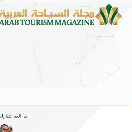
بدأ العد التنازلي.. أقل من 30 يومًا تفصلنا ع