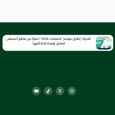
التجارة” إطلاق موسم “تخفيضات 2026” اعتبارًا من مطلع أغسطس
المقبل ولمدة ثلاثة أشهر*