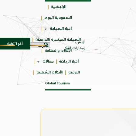
الرئيسية
السعودية اليوم
جائزتي
أخبار السياحة
أوسكار
السياحة الميسرة (الدامجة)
الدخول
آخر الأخبار
احد بجمهورهً
زايتشيكوف يستقبل وفد الطلاب الروس الطل
6 أغسطس 2026
إصدارات المجلة
الإعلام والصحافة
أخبار الرياضة
مقالات
الترفيه
الأكلات الشعبية
Global Tourism