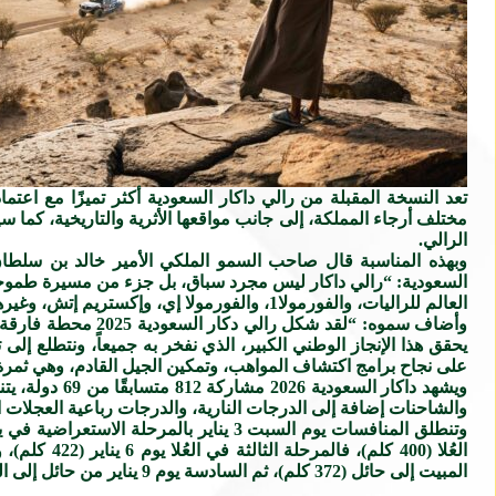
تعد النسخة المقبلة من رالي داكار السعودية أكثر تميزًا مع ا
مختلف أرجاء المملكة، إلى جانب مواقعها الأثرية والتاريخية، ك
الرالي.
وبهذه المناسبة قال صاحب السمو الملكي الأمير خالد بن سلطان
السعودية: “رالي داكار ليس مجرد سباق، بل جزء من مسيرة طموحة 
العالم للراليات، والفورمولا1، والفورمولا إي، وإكستريم إتش، وغيرها من البطولات التي جعلت المملكة الوجهة المفضلة لعشاق رياضة المحركات العالمية”.
وأضاف سموه: “لقد 
يحقق هذا الإنجاز الوطني الكبير، الذي نفخر به جميعاً، ونتطلع إلى
على نجاح برامج اكتشاف المواهب، وتمكين الجيل القادم، وهي ثمرة ج
والشاحنات إضافة إلى الدرجات النارية، والدرجات رباعية العجلات الكوادر، في سباق تتجاوز مسافته الإج
المبيت إلى حائل (372 كلم)، ثم السادسة يوم 9 يناير من حائل إلى الرياض (336 كلم)، على أن يحظى المتسابقون بيوم راحة في الرياض يوم السبت 10 يناير.