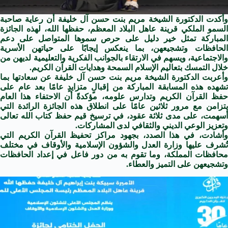
وأكدت الدكتورة الشيخة مريم بنت حسن آل خليفة أن رعاية صاحبة
السمو الملكي قرينة عاهل البلاد المعظم، حفظها الله، لهذه الجائزة
المباركة تمثل خير دليل على حرص سموها المتواصل على دعم
الحافظات وتشجيعهن، بما ينعكس إيجابًا على حياتهن الأسرية
والاجتماعية، ويسهم في الارتقاء بالجوانب الفكرية والتعليمية لديهن من
خلال التمسك بتعاليم الإسلام السمحة وهدايات القرآن الكريم.
وأعربت الدكتورة الشيخة مريم بنت حسن آل خليفة عن سعادتها بما
تشهده هذه المسابقة المباركة من إقبالٍ متزايدٍ عامًا بعد عام على
حفظ القرآن الكريم وتدارس علومه، مؤكدةً أن الاحتفاء هذا العام
يتزامن مع مرور ثلاثين عامًا على انطلاق هذه الجائزة الرائدة التي
أسهمت، على مدى ثلاثة عقود، في ترسيخ قيم حفظ كتاب الله تعالى
وتعزيز الوعي الديني والثقافي لدى المشاركات.
وأشادت، في هذا الصدد، بجهود مراكز تحفيظ القرآن الكريم التي
تُشرف عليها وزارة العدل والشؤون الإسلامية والأوقاف في مختلف
محافظات المملكة، وما تقوم به من دور فاعل في إعداد الحافظات
وتشجيعهن على التميز والعطاء.