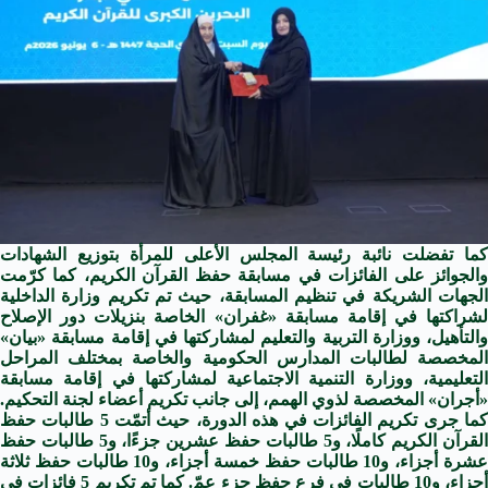
كما تفضلت نائبة رئيسة المجلس الأعلى للمرأة بتوزيع الشهادات
والجوائز على الفائزات في مسابقة حفظ القرآن الكريم، كما كرّمت
الجهات الشريكة في تنظيم المسابقة، حيث تم تكريم وزارة الداخلية
لشراكتها في إقامة مسابقة «غفران» الخاصة بنزيلات دور الإصلاح
والتأهيل، ووزارة التربية والتعليم لمشاركتها في إقامة مسابقة «بيان»
المخصصة لطالبات المدارس الحكومية والخاصة بمختلف المراحل
التعليمية، ووزارة التنمية الاجتماعية لمشاركتها في إقامة مسابقة
«أجران» المخصصة لذوي الهمم، إلى جانب تكريم أعضاء لجنة التحكيم.
كما جرى تكريم الفائزات في هذه الدورة، حيث أتمّت 5 طالبات حفظ
القرآن الكريم كاملًا، و5 طالبات حفظ عشرين جزءًا، و5 طالبات حفظ
عشرة أجزاء، و10 طالبات حفظ خمسة أجزاء، و10 طالبات حفظ ثلاثة
أجزاء، و10 طالبات في فرع حفظ جزء عمّ. كما تم تكريم 5 فائزات في