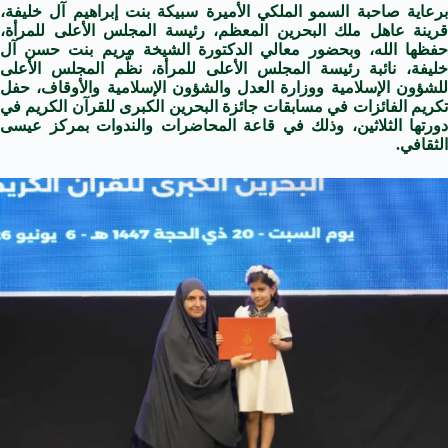
برعاية صاحبة السمو الملكي الأميرة سبيكة بنت إبراهيم آل خليفة،
قرينة عاهل ملك البحرين المعظم، رئيسة المجلس الأعلى للمرأة،
حفظها الله، وبحضور معالي الدكتورة الشيخة مريم بنت حسن آل
خليفة، نائبة رئيسة المجلس الأعلى للمرأة، نظّم المجلس الأعلى
للشؤون الإسلامية ووزارة العدل والشؤون الإسلامية والأوقاف، حفل
تكريم الفائزات في مسابقات جائزة البحرين الكبرى للقرآن الكريم في
دورتها الثلاثين، وذلك في قاعة المحاضرات والندوات بمركز عيسى
الثقافي.