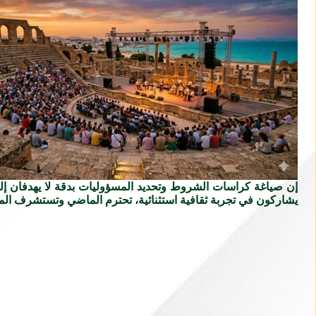
إن صياغة كراسات الشروط وتحديد المسؤوليات بدقة لا يهدفان إلى ا
يشاركون في تجربة ثقافية استثنائية، تحترم الماضي وتستشرف المست