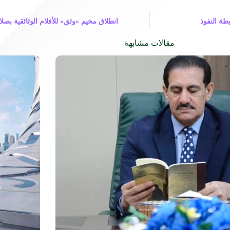
طة النفوذ
انطلاق مخيم «وثق» للأفلام الوثائقية بصل
مقالات مشابهة