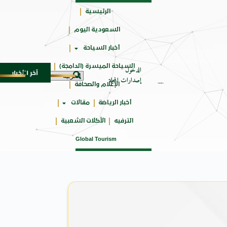
الرئيسية
السعودية اليوم
جائزتي
أخبار السياحة
أوسكار
السياحة الميسرة (الدامجة)
الدخول
آخر الأخبار
SU المدمجة
سوماتيرام.. تجربة فريدة تجمع بين البحر
7 أغسطس 2026
إصدارات المجلة
الإعلام والصحافة
أخبار الرياضة
مقالات
الترفيه
الأكلات الشعبية
Global Tourism