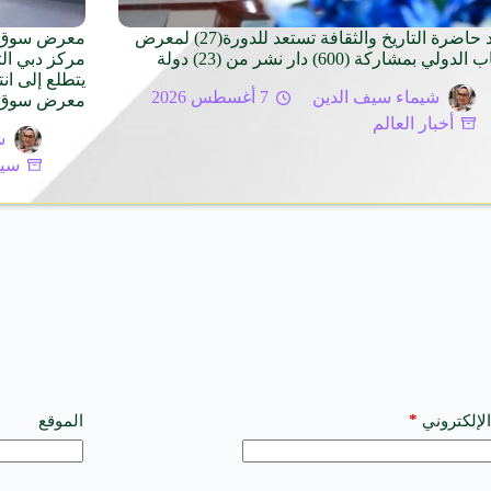
بغداد حاضرة التاريخ والثقافة تستعد للدورة(27) لمعرض
لدولي بمشاركة (600) دار نشر من (23) دولة
مركز دبي ال
يتطلع إلى ان
شيماء سيف الدين
7 أغسطس 2026
معرض سوق الس
أخبار العالم
ش
سيا
*
الإلكتروني
الموقع