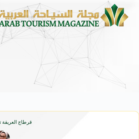
محمد يوسف ناغي للسيارات تطلق هيون
قرطاج العريقة تحتضن “Carthage OFF”: الاستثمار الثق