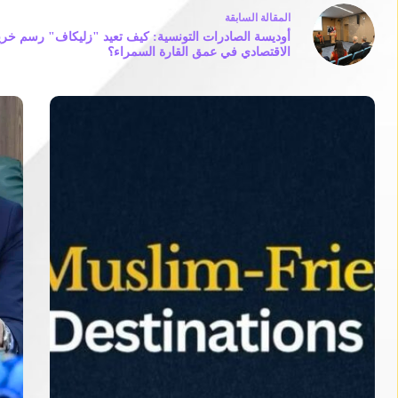
ال
مقالة
السابقة
أوديسة الصادرات التونسية: كيف تعيد "زليكاف" رسم خري
الاقتصادي في عمق القارة السمراء؟