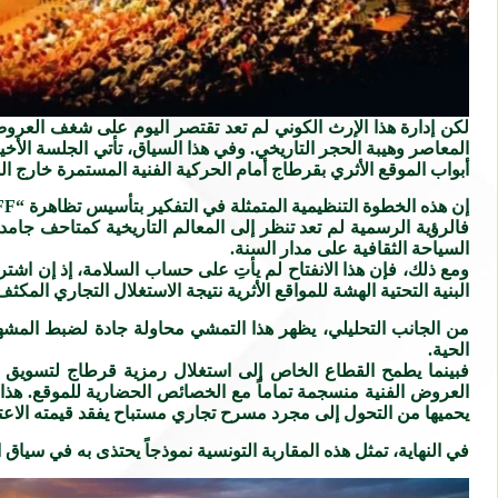
لكن إدارة هذا الإرث الكوني لم تعد تقتصر اليوم على شغف العروض
المعاصر وهيبة الحجر التاريخي. وفي هذا السياق، تأتي الجلسة الأخ
أبواب الموقع الأثري بقرطاج أمام الحركية الفنية المستمرة خارج ال
إن هذه الخطوة التنظيمية المتمثلة في التفكير بتأسيس تظاهرة “Carthage OFF” تجسد تحولاً عميقاً في عقلية الصيانة والتوظيف للموروث المادي في تونس.
فالرؤية الرسمية لم تعد تنظر إلى المعالم التاريخية كمتاحف جامد
السياحة الثقافية على مدار السنة.
ومع ذلك، فإن هذا الانفتاح لم يأتِ على حساب السلامة، إذ إن اش
البنية التحتية الهشة للمواقع الأثرية نتيجة الاستغلال التجاري المك
من الجانب التحليلي، يظهر هذا التمشي محاولة جادة لضبط المشهد
الحية.
فبينما يطمح القطاع الخاص إلى استغلال رمزية قرطاج لتسويق 
العروض الفنية منسجمة تماماً مع الخصائص الحضارية للموقع. هذ
يحميها من التحول إلى مجرد مسرح تجاري مستباح يفقد قيمته الاعتب
في النهاية، تمثل هذه المقاربة التونسية نموذجاً يحتذى به في سياق