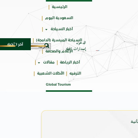
الرئيسية
السعودية اليوم
جائزتي
أخبار السياحة
أوسكار
السياحة الميسرة (الدامجة)
الدخول
آخر الأخبار
SUV المدمجة
سوماتيرام.. تجربة فريدة تجمع بين البح
7 أغسطس 2026
إصدارات المجلة
الإعلام والصحافة
أخبار الرياضة
مقالات
الترفيه
الأكلات الشعبية
Global Tourism
نية