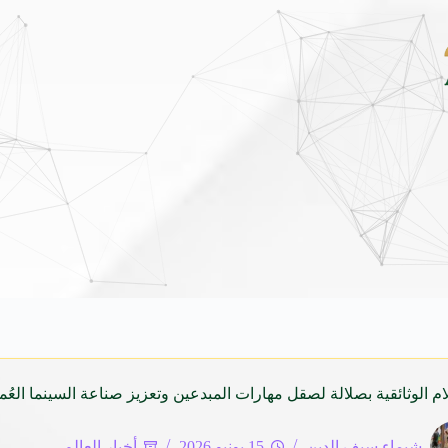
داي فينيو الجديدة كلياً في جدة بارك .. تصميم جريء وتقنيات ذكية تعيد تعريف فئة الـ 
م الوثائقية بصلالة لصقل مهارات المبدعين وتعزيز صناعة السينما العُما
شيماء سيف الدين
15 يونيو 2026
أخبار العالم