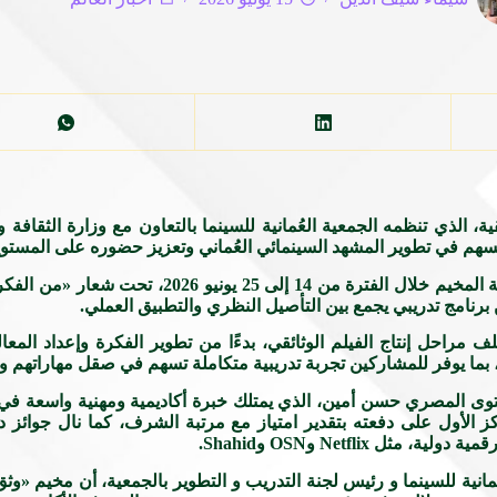
ة، الذي تنظمه الجمعية العُمانية للسينما بالتعاون مع وزارة الثقاف
ما يسهم في تطوير المشهد السينمائي العُماني وتعزيز حضوره على المستوي
ويستضيف مجمع السلطان قابوس الشبابي للثقافة والترفيه بصل
رنامج تدريبي يجمع بين التأصيل النظري والتطبيق العملي.
ل إنتاج الفيلم الوثائقي، بدءًا من تطوير الفكرة وإعداد المعالجة 
ين، بما يوفر للمشاركين تجربة تدريبية متكاملة تسهم في صقل مهاراتهم وت
حتوى المصري حسن أمين، الذي يمتلك خبرة أكاديمية ومهنية واسعة في م
Netfli وOSN وShahid.
مانية للسينما و رئيس لجنة التدريب و التطوير بالجمعية، أن مخيم «وثق