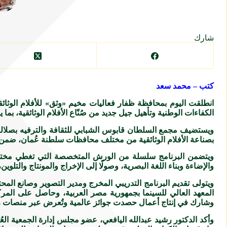
شارك
كتب – محمد سعد
انطلقت اليوم بمحافظة ظفار فعاليات مخيم «وثق» للأفلام الوثائقي
الكفاءات الوطنية وتأهيل جيل جديد من صُنّاع الأفلام الوثائقية، ب
بصناعة الأفلام الوثائقية من مختلف محافظات سلطنة عُمان، ضمن ب
ويتضمن البرنامج سلسلة من الورش المتخصصة التي تغطي مختلف مراح
والإضاءة وبناء اللغة البصرية، وصولًا إلى الإخراج والمونتاج والتلو
ويتولى تقديم البرنامج التدريبي المخرج ومدير التصوير وصانع الم
وشارك في إنتاج أعمال حصدت جوائز عالمية وتُعرض عبر منصات رقمية دولية، مثل x
وأكد الدكتور رشيد عبدالله اليافعي، عضو مجلس إدارة الجمعية العُ