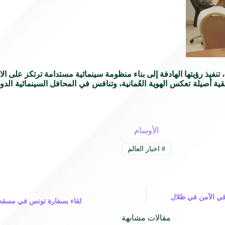
، تنفيذ رؤيتها الهادفة إلى بناء منظومة سينمائية مستدامة ترتكز على ا
ثائقية أصيلة تعكس الهوية العُمانية، وتنافس في المحافل السينمائية ا
الأوسام
#
اخبار العالم
C": الاستثمار الثقافي الآمن في ظلال
لقاء بسفارة تونس في مسقط
مقالات مشابهة