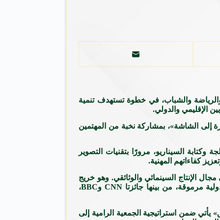
ة والرياضة والشباب، في خطوة تستهدف تنمية
ين الإقليمي والدولي.
الة المخيم خلال الفترة من 14 إلى 25 يونيو 2026، تحت شعار «من الفكرة إلى الشاشة»، بمشاركة نخبة من المهتمين
وكتابة السيناريو، مرورًا بتقنيات التصوير
عزيز كفاءاتهم المهنية.
جال الإنتاج السينمائي والوثائقي. وهو خريج
المعهد العالي للسينما بجمهورية مصر العربية، وحاصل على المركز الأول على دفعته بتقدير امتياز مع مرتبة الشرف، كما نال جوائز دولية مرموقة، من بينها جائزتا CNN وBBC،
» يأتي ضمن استراتيجية الجمعية الرامية إلى