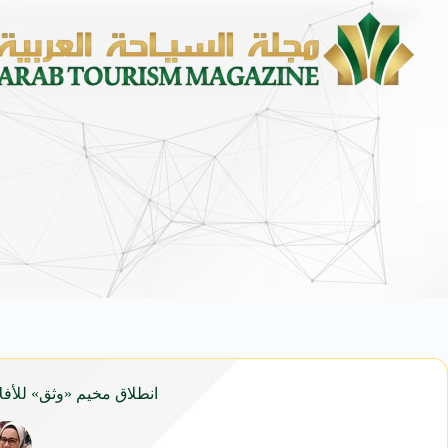
محمد يوسف ناغي للسيارات تطلق هيون
انطلاق مخيم «وثق» للأفلا