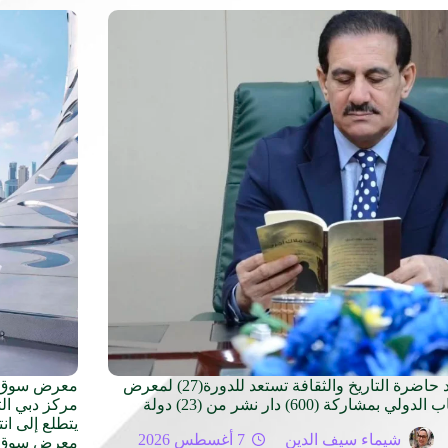
بغداد حاضرة التاريخ والثقافة تستعد للدورة(27) لمعرض
لدولي بمشاركة (600) دار نشر من (23) دولة
مركز دبي ال
يتطلع إلى ان
شيماء سيف الدين
7 أغسطس 2026
معرض سوق الس