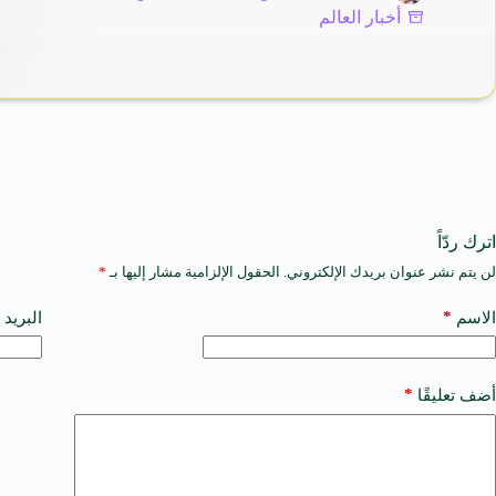
أخبار العالم
اترك ردّاً
لن يتم نشر عنوان بريدك الإلكتروني.
الحقول الإلزامية مشار إليها بـ
*
A
l
t
*
الاسم
البريد 
e
r
n
a
*
أضف تعليقًا
t
i
v
e
: