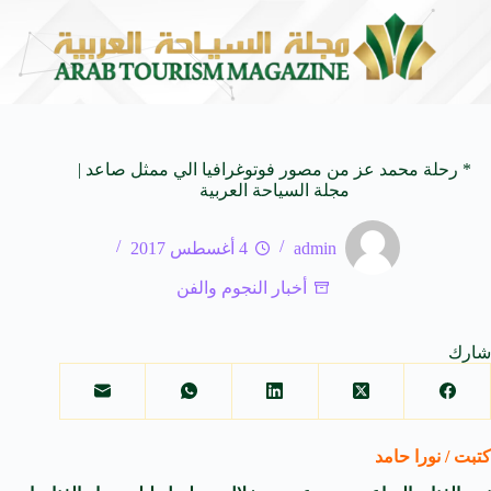
 SUV المدمجة
سوماتيرام.. تجربة فريدة تجمع بين الب
7 أغسطس 2026
* رحلة محمد عز من مصور فوتوغرافيا الي ممثل صاعد |
مجلة السياحة العربية
admin
4 أغسطس 2017
أخبار النجوم والفن
شارك
كتبت / نورا حامد