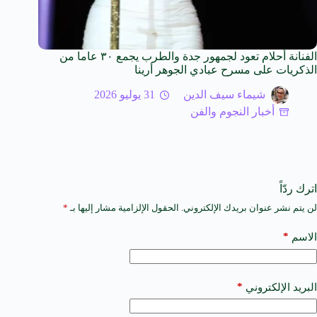
الفنانة أحلام تعود لجمهور جدة والطرب يجمع ٣٠ عاما من
الذكريات على مسرح عبادي الجوهر أرينا
شيماء سيف الدين
31 يوليو 2026
أخبار النجوم والفن
اترك ردّاً
لن يتم نشر عنوان بريدك الإلكتروني.
الحقول الإلزامية مشار إليها بـ
*
A
l
t
*
الاسم
e
r
n
a
*
البريد الإلكتروني
t
i