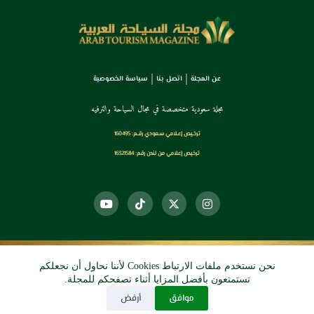
عن المجلة
اتصل بنا
سياسة الخصوصية
مجلة سعودية متخصصة في مجال السياحة والترفيه
ترخـيص إعـلامي سـعودي رقــم: 160495
ترخيص إعلامي من لندن رقم: 16321584
نحن نستخدم ملفات الارتباط Cookies لأننا نحاول أن نجعلكم
© 2026 دي آرو الرقمي
تستمتعون بأفضل المزايا أثناء تصفحكم للمجلة.
موافق
أرفض
جميع الحقوق محفوظة.