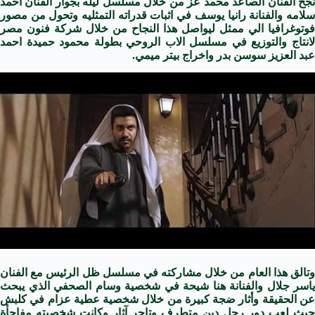
نجح الفنان الصاعد محمد عز من خلال مسلسل ليله بجوار الفنان احمد
سلامه والفنانة رانيا يوسف في اثبات قدراته التمثليه وتحول من مصور
فوتوغرافيا الي ممثل ليواصل هذا النجاح من خلال شركة فنون مصر
لانتاج والتوزيع في مسلسل الاب الروحي بطولة محمود حميدة احمد
عبد العزيز سوسن بدر واخراج بيتر ميمي.
وتالق هذا العام من خلال مشاركته في مسلسل ظل الرئيس مع الفنان
ياسر جلال والفنانة هنا شيحة في شخصية وسام الصحفي الذي يبحث
عن الحقيقة وأثار ضجة كبيرة من خلال شخصية عطية عزام في كلبش
حيث لعب دور رجل دين متطرف وتاجر آثار وكانت شخصيته مفاجأة