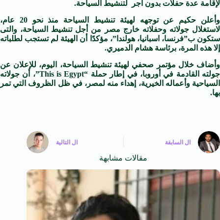
لإقامة عدة حفلات بدون أجر لتنشيط السياحة.
وأعلن حكيم عن توجهه لهيئة تنشيط السياحة منذ نحو 20 عام،
لاستغلال جولاته وحفلاته خارج مصر من أجل تنشيط السياحة، والتى
ستكون ب”فرنسا، اسبانيا، هولندا”، مؤكدًا أن الهيئة لم تستجب لطلباته
إلا هذه المرة، برئاسة هشام الدميري.
وأضاف خلال مؤتمر صحفي لهيئة تنشيط السياحة، اليوم، للإعلان عن
جولته القادمة في أوروبا، في إطار حملة “This is Egypt”، أن جولاته
السياحية وأعماله الخيرية، إهداء منه لمصر، في ظل الظروف التي تمر
بها.
ال
السابقة
ال
التالية
مقالات مشابهة