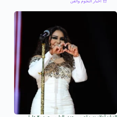
أخبار النجوم والفن
الفنانة أحلام تعود لجمهور جدة والطرب يجمع ٣٠ عاما من