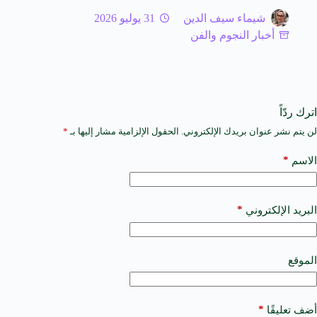
شيماء سيف الدين
31 يوليو 2026
أخبار النجوم والفن
اترك ردّاً
لن يتم نشر عنوان بريدك الإلكتروني.
الحقول الإلزامية مشار إليها بـ
*
A
l
t
*
الاسم
e
r
n
a
*
البريد الإلكتروني
t
i
v
e
الموقع
:
*
أضف تعليقًا