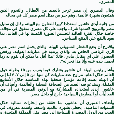
المصري.
وقال الدميري إن مصر تزخر بالعديد من الأبطال، والنجوم الذين
يتمتعون بشهرة عالمية، وهم خير من يمثل اسم مصر كل في مجاله.
من جانبه أبدى عاشور استعدادا كبيرا للتعاون مع الهيئة، وقال إن تمثيل
مصر والترويج لاسمها شرف واجب على كل مصري متفوق في مجاله،
خاصة خلال الفترة الحالية لتحسين الصورة الذهنية لها في العالم، بما
يعود بالنفع علي المنتج السياحي.
واقترح أن يضع الشعار التسويقي للهيئة والذي يحمل اسم مصر على
الزي الرياضي الخاص به، والذي يرتديه في مبارياته الدولية، ورفض
الحصول علي اي مقابل مادي، قائلا “هذا أقل ما يمكن أن يقوم به ردا
لجميل بلده عليه وأنا هذا فخر له”.
وأشار رئيس الهيئة ان عاشور يشارك فيما يقرب من ١٥ بطولة حول
العالم خلال العام، تتراوح عدد مباريات كل منها من ٥ إلى ٧، لافتا إلى
أن الهيئة بصدد إقامة مؤتمرا صحفيا بهذه المناسبة خلال الأسابيع
المقبلة، وستدعو فيه العديد من الصحافة المحلية والعالمية، وأضاف أن
عاشور أبدى استعداده للمشاركة مع الوفود المصرية في أي من
الفعاليات أو المعارض السياحية خارج أو داخل مصر.
وأضاف الدميري أن عاشور، بما حققه من إنجازات متتالية خلال
السنوات الماضية، يحظى بشهرة عالمية واسعة، واسمه معروف في
العديد من الدول المصدرة للسياحة إلى مصر مثل المملكة المتحدة، و