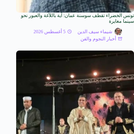
تونس الخضراء تقطف سوسنة عمان: آية باللآغة والعبور نحو
سينما مغايرة
شيماء سيف الدين
5 أغسطس 2026
أخبار النجوم والفن