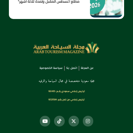
مطلع أغسطس المقبل ولمدة ثلاثة أشهر*
عن المجلة
اتصل بنا
سياسة الخصوصية
مجلة سعودية متخصصة في مجال السياحة والترفيه
ترخـيص إعـلامي سـعودي رقــم: 160495
ترخيص إعلامي من لندن رقم: 16321584