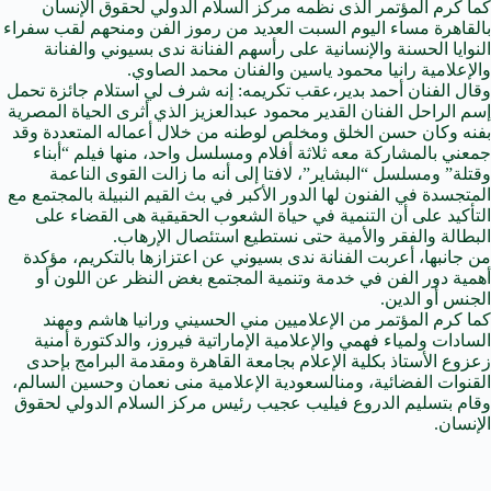
كما كرم المؤتمر الذى نظمه مركز السلام الدولي لحقوق الإنسان
بالقاهرة مساء اليوم السبت العديد من رموز الفن ومنحهم لقب سفراء
النوايا الحسنة والإنسانية على رأسهم الفنانة ندى بسيوني والفنانة
والإعلامية رانيا محمود ياسين والفنان محمد الصاوي.
وقال الفنان أحمد بدير،عقب تكريمه: إنه شرف لي استلام جائزة تحمل
إسم الراحل الفنان القدير محمود عبدالعزيز الذي أثرى الحياة المصرية
بفنه وكان حسن الخلق ومخلص لوطنه من خلال أعماله المتعددة وقد
جمعني بالمشاركة معه ثلاثة أفلام ومسلسل واحد، منها فيلم “أبناء
وقتلة” ومسلسل “البشاير”، لافتا إلى أنه ما زالت القوى الناعمة
المتجسدة في الفنون لها الدور الأكبر في بث القيم النبيلة بالمجتمع مع
التأكيد على أن
التنمية
في حياة الشعوب الحقيقية هى القضاء على
البطالة والفقر والأمية حتى نستطيع استئصال الإرهاب.
من جانبها، أعربت الفنانة ندى بسيوني عن اعتزازها بالتكريم، مؤكدة
أهمية دور الفن في خدمة وتنمية المجتمع بغض النظر عن اللون أو
الجنس أو الدين.
كما كرم المؤتمر من الإعلاميين مني الحسيني ورانيا هاشم ومهند
السادات ولمياء فهمي والإعلامية الإماراتية فيروز، والدكتورة أمنية
زعزوع الأستاذ بكلية الإعلام بجامعة القاهرة ومقدمة البرامج بإحدى
القنوات الفضائية، ومن
السعودية
الإعلامية منى نعمان وحسين السالم،
وقام بتسليم الدروع فيليب عجيب رئيس مركز السلام الدولي لحقوق
الإنسان.