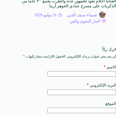
الفنانة أحلام تعود لجمهور جدة والطرب يجمع ٣٠ عاما من
الذكريات على مسرح عبادي الجوهر أرينا
شيماء سيف الدين
31 يوليو 2026
أخبار النجوم والفن
اترك ردّاً
لن يتم نشر عنوان بريدك الإلكتروني.
الحقول الإلزامية مشار إليها بـ
*
A
l
t
*
الاسم
e
r
n
a
*
البريد الإلكتروني
t
i
v
e
الموقع
: