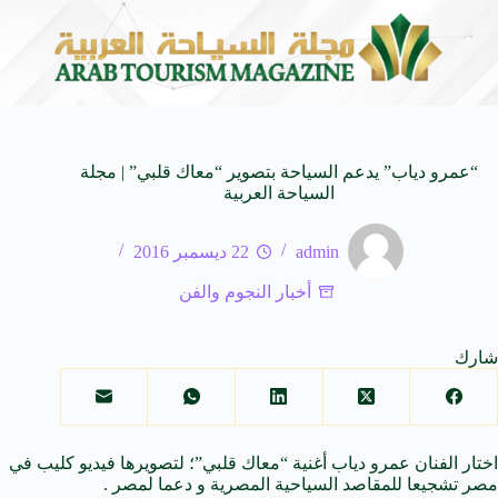
144
المنظمة العربية للسياحة تدعو لتخصيص خط هاتفي موحد 126 لتلقى بلاغات السائحين عند تعرضهم لأي مشاكل أثناء رحلاتهم الس
5 أغسطس 2026
“عمرو دياب” يدعم السياحة بتصوير “معاك قلبي” | مجلة
السياحة العربية
admin
22 ديسمبر 2016
أخبار النجوم والفن
شارك
اختار الفنان عمرو دياب أغنية “معاك قلبي”؛ لتصويرها فيديو كليب في
مصر تشجيعا للمقاصد السياحية المصرية و دعما لمصر .