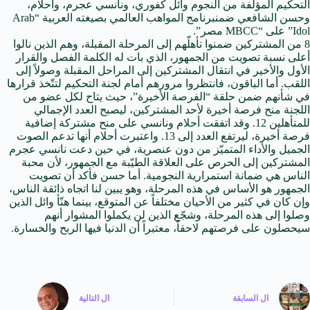
التحكيم المؤلفة من النجوم وائل كفوري، ونانسي عجرم، وأحلام،
وحسن الشافعي ضمن
برنامج
المواهب العالمي بصيغته العربية “Arab
Idol” على “MBCC مصر”.
8 من المشتركين ضمنوا تأهلّهم إلى المرحلة المقبلة، وهم الذين نالوا
أعلى نسبة تصويت من الجمهور، الذي بات له الكلمة الفصل والقرار
الأول والأخير في انتقال المشتركين إلى المراحل المقبلة وصولاً إلى
اللقب. أما الباقون، فانتظروا مرورهم أمام لجنة التحكيم لتتّخذ قرارها
في شأنهم ضمن حلقة “الفرصة الأخيرة”، حيث يتاح لكل عضو من
اللجنة منح فرصة أخيرة لأحد المشتركين، ليصبح العدد الإجمالي
للمتأهلين 12. وقد اتفقت أحلام ونانسي على منح مشتركة إضافية
فرصة أخيرة، ليرتفع العدد إلى 13. واعتبرت أحلام أنها تدعم الصوت
الجميل والأداء المتميّز من دون عنصرية، في حين دعت نانسي عجرم
المشتركين إلى الحرص على العلاقة الطيّبة مع الجمهور، لأن محبة
الناس هي ضمانة استمرارية النجومية. أما حسن فأكد أن تصويت
الجمهور هو الأساس في هذه المرحلة، وهو يبين لنا اتجاه ذائقة الناس،
وإن كان في كثير من الأحيان مختلفاً عن المتوقع، بينما هنّأ وائل الذين
وصلوا إلى هذه المرحلة، وشجّع الذين لن يكملوا المشوار أنهم
سيحصلون على فرصتهم لاحقاً، معتبراً أن الدنيا فيها الربح والخسارة.
ال
السابقة
ال
التالية