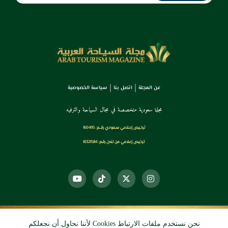
عن المجلة
اتصل بنا
سياسة الخصوصية
مجلة سعودية متخصصة في مجال السياحة والترفيه
ترخـيص إعـلامي سـعودي رقــم: 160495
ترخيص إعلامي من لندن رقم: 16321584
نحن نستخدم ملفات الارتباط Cookies لأننا نحاول أن نجعلكم