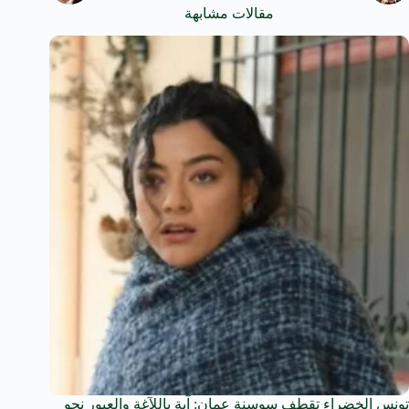
مقالات مشابهة
تونس الخضراء تقطف سوسنة عمان: آية باللآغة والعبور نحو