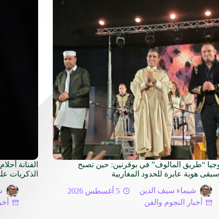
وجيا “طريق المالوف” في بوقرنين: حين تصبح
سيقى هوية عابرة للحدود المغاربية
الذكريات عل
شيماء سيف الدين
5 أغسطس 2026
ش
أخبار النجوم والفن
أخب