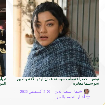
تونس الخضراء تقطف سوسنة عمان: آية باللآغة والعبور
تريل
نحو سينما مغايرة
المو
شيماء سيف الدين
5 أغسطس 2026
أخبار النجوم والفن