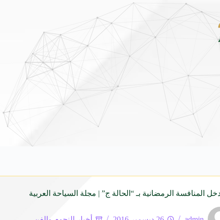
ونداي فينيو الجديدة كلياً في جدة بارك .. تصميم جريء وتقنيات ذكية تعيد تعريف فئة ال
خل المنافسة الرمضانية بـ “الحالة ج” | مجلة السياحة العربية
admin
26 ديسمبر 2016
أخبار النجوم والفن