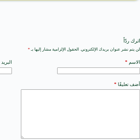
اترك ردّاً
لن يتم نشر عنوان بريدك الإلكتروني.
الحقول الإلزامية مشار إليها بـ
*
A
l
t
*
الاسم
البريد 
e
r
n
a
*
أضف تعليقًا
t
i
v
e
: