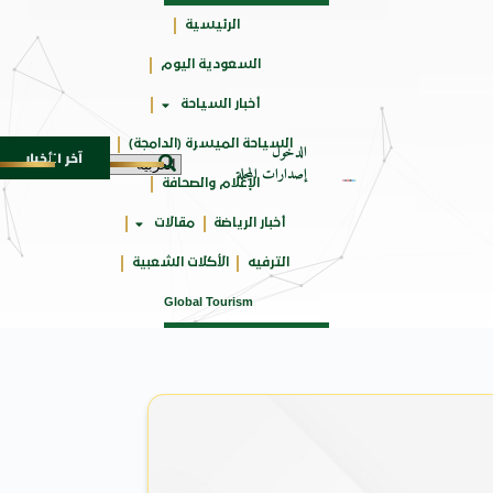
الرئيسية
السعودية اليوم
جائزتي
أخبار السياحة
أوسكار
السياحة الميسرة (الدامجة)
الدخول
آخر الأخبار
ـ SUV المدمجة
سوماتيرام.. تجربة فريدة تجمع بين ال
7 أغسطس 2026
إصدارات المجلة
الإعلام والصحافة
أخبار الرياضة
مقالات
الترفيه
الأكلات الشعبية
Global Tourism