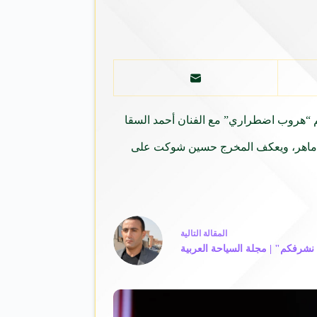
م “هروب اضطراري” مع الفنان أحمد السقا
لي ماهر، ويعكف المخرج حسين شوكت على
ال
مقالة
التالية
شرفكم" | مجلة السياحة العربية