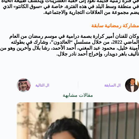
في فترة زمنية قديمة تعود إلى حقبة العشرينات ويكشف طبيعة الحياة
في منطقة وسط البلد في هذه الفترة، خاصة في «سوق الكانتو» الذي
يضم مجموعة من العلاقات التجارية والاجتماعية.
مشاركة رمضانية سابقة
وكان للفنان أمير كرارة بصمة درامية في موسم رمضان من العام
الماضي 2022، من خلال مسلسل “العائدون”، وشارك في بطولته
أمينة خليل، محمود عبد المغني، أحمد الأحمد، رشا بلال وآخرين وهو من
تأليف باهر دويدار، وإخراج أحمد نادر جلال.
ال
السابقة
ال
التالية
مقالات مشابهة