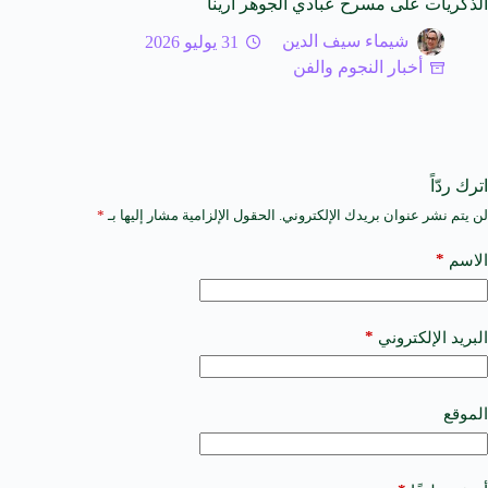
الذكريات على مسرح عبادي الجوهر أرينا
شيماء سيف الدين
31 يوليو 2026
أخبار النجوم والفن
اترك ردّاً
لن يتم نشر عنوان بريدك الإلكتروني.
الحقول الإلزامية مشار إليها بـ
*
A
l
t
*
الاسم
e
r
n
a
*
البريد الإلكتروني
t
i
v
e
الموقع
: