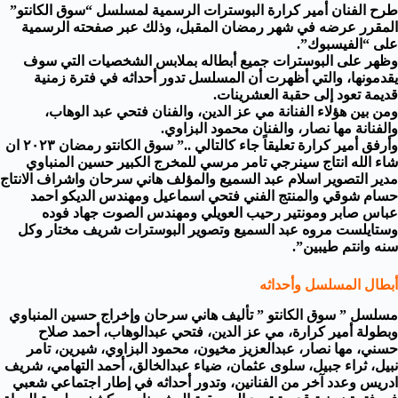
طرح الفنان
أمير كرارة
البوسترات الرسمية لمسلسل “سوق الكانتو”
المقرر عرضه في شهر رمضان المقبل، وذلك عبر صفحته الرسمية
على “الفيسبوك”.
وظهر على البوسترات جميع أبطاله بملابس الشخصيات التي سوف
يقدمونها، والتي أظهرت أن المسلسل تدور أحداثه في فترة زمنية
قديمة تعود إلى حقبة العشرينات.
ومن بين هؤلاء الفنانة مي عز الدين، والفنان فتحي عبد الوهاب،
والفنانة مها نصار، والفنان محمود البزاوي.
وأرفق أمير كرارة تعليقاً جاء كالتالي ..” سوق الكانتو رمضان ٢٠٢٣ ان
شاء الله انتاج سينرجي تامر مرسي للمخرج الكبير حسين المنباوي
مدير التصوير اسلام عبد السميع والمؤلف هاني سرحان واشراف الانتاج
حسام شوقي والمنتج الفني فتحي اسماعيل ومهندس الديكو احمد
عباس صابر ومونتير رحيب العويلي ومهندس الصوت جهاد فوده
وستايلست مروه عبد السميع وتصوير البوسترات شريف مختار وكل
سنه وانتم طيبين”.
أبطال المسلسل وأحداثه
مسلسل ” سوق الكانتو ” تأليف هاني سرحان وإخراج حسين المنباوي
وبطولة أمير كرارة، مي عز الدين، فتحي عبدالوهاب، أحمد صلاح
حسني، مها نصار، عبدالعزيز مخيون، محمود البزاوي، شيرين، تامر
نبيل، ثراء جبيل، سلوى عثمان، ضياء عبدالخالق، أحمد التهامي، شريف
ادريس وعدد آخر من الفنانين، وتدور أحداثه في إطار اجتماعي شعبي