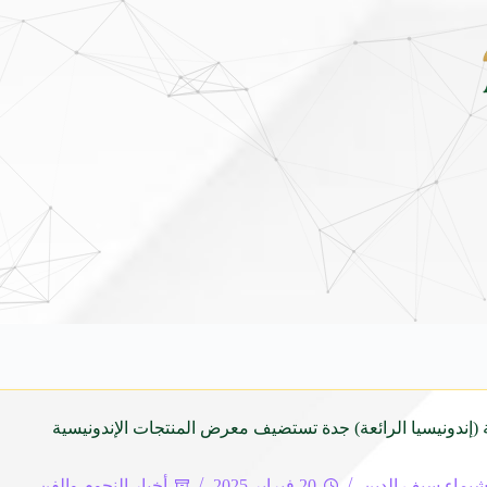
شاماس” يقدّم تجربة مسائية راقية مع قائمة جديدة مستوح
(إندونيسيا الرائعة) جدة تستضيف معرض المنتجات الإندونيسية
يماء سيف الدين
20 فبراير 2025
أخبار النجوم والفن