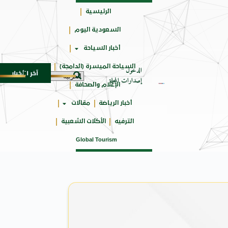
الرئيسية
السعودية اليوم
جائزتي
أخبار السياحة
أوسكار
السياحة الميسرة (الدامجة)
الدخول
آخر الأخبار
اة من النكهات البرازيلية
سوماتيرام.. تجربة فريدة تجمع بين ال
6 أغسطس 2026
إصدارات المجلة
الإعلام والصحافة
أخبار الرياضة
مقالات
الترفيه
الأكلات الشعبية
Global Tourism