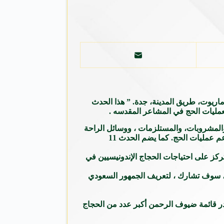
ون الزوار على موعد مع – المعرض التجاري الإندونيسي، الذي سيقام في 23-24 فبراير 2025 في فندق ماريوت، طريق المدينة، جدة. ” هذا الحدث
عمليات الحج في المشاعر المقدسه .
ائية والمشروبات، والمستلزمات ، ووسائل الراحة
الفندقية، فضلاً عن خدمات الشحن والخدمات اللوجستية. بالإضافة إلى ذلك، سيكون مزود العمالة الموسمية حاضراً أيضاً، على استعداد لدعم عمليات الحج. كما يضم الحدث 11
ركز على احتياجات الحجاج الإندونيسيين في
. مجموعة Ayodya Pala Studio الثقافية من ديبوك، غرب جاوة، سوف تشارك ، لتعريف الجمهور السعودي
تصدر قائمة ضيوف الرحمن أكبر عدد من الحجاج