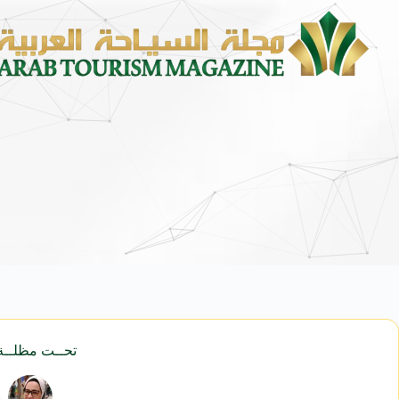
تحــت مظلــة 
ش