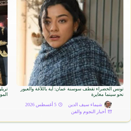
تونس الخضراء تقطف سوسنة عمان: آية باللآغة والعبور
تريل
نحو سينما مغايرة
المو
شيماء سيف الدين
5 أغسطس 2026
أخبار النجوم والفن