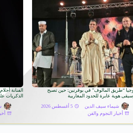
وجيا “طريق المالوف” في بوقرنين: حين تصبح
سيقى هوية عابرة للحدود المغاربية
الذكريات عل
شيماء سيف الدين
5 أغسطس 2026
ش
أخبار النجوم والفن
أخب