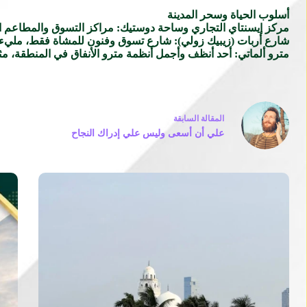
أسلوب الحياة وسحر المدينة
مركز إيسنتاي التجاري وساحة دوستيك: مراكز التسوق والمطاعم ال
شارع أربات (زيبيك زولي): شارع تسوق وفنون للمشاة فقط، مليء با
مترو ألماتي: أحد أنظف وأجمل أنظمة مترو الأنفاق في المنطقة، مثا
ال
مقالة
السابقة
علي أن أسعى وليس علي إدراك النجاح