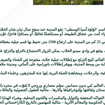
اسم “لؤلؤة آسيا الوسطى”. تقع المدينة عند سفح جبال تيان شان الخلابة،
ء كنت من عشاق الطبيعة، أو مستكشفًا ثقافيًا، أو مسافرًا فاخرًا، فإن 
بحيرة ألماتي الكبرى: بحيرة جبال الألب الفيروزية تقع على بُعد حوالي 25 كم من ا
 وتقع في وادي ميديو الخلاب. يمكن للزوار الاستمتاع بالتزلج والتزلج ع
 العالم، تُتيح التزلج مع إطلالات جبلية خلابة. مفتوحة في الشتاء والصيف
ة من وسط المدينة، ويوفر إطلالات بانورامية على ألماتي، ومدينة ملاه
ية، والرحلات، ومشاهدة الحياة البرية. إنها جنة للمتنزهين، وعلماء النب
 العالم، بُني بدون مسامير. معلم معماري وروحي لا يُفوّت في منتزه با
 وثقافتها وإثنوغرافياها وآثارها – مثالية للعقول الفضولية والعائلات
لفواكه المجففة والتوابل والمكسرات واللحوم المحلية، وشراء الهدايا الت
لحكومية والمعالم الأثرية – مثالية للمهتمين بالتاريخ الكازاخستاني ال