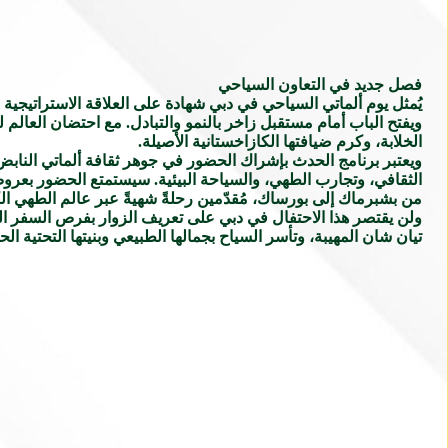
فصل جديد في التعاون السياحي
يُمثل يوم ألماتي السياحي في دبي شهادة على العلاقة الاستراتيجية ا
الخلابة، وكرم ضيافتها الكازاخستانية الأصيلة.
ويعتبر برنامج الحدث بإشراك الحضور في جوهر ثقافة ألماتي النابض با
الثقافي، وتجارب الطهي، والسياحة البيئية. سيستمتع الحضور بعروضٍ
من بشبرماك إلى بورساك، مُقدّمين رحلةً شهيةً عبر عالم الطهي ال
ولن يقتصر هذا الاحتفال في دبي على تعريف الزوار بفرص السفر الم
تيان شان المهيبة، وتأسر السياح بجمالها الطبيعي وبنيتها التحتية الحد