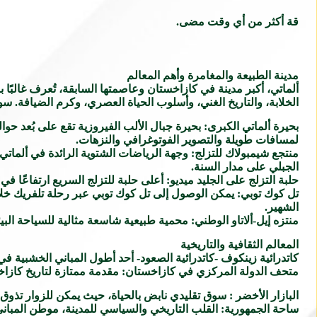
قة أكثر من أي وقت مضى.
مدينة الطبيعة والمغامرة وأهم المعالم
ألماتي، أكبر مدينة في كازاخستان وعاصمتها السابقة، تُعرف غالبًا ب
الخلابة، والتاريخ الغني، وأسلوب الحياة العصري، وكرم الضيافة. سوا
لمسافات طويلة والتصوير الفوتوغرافي والنزهات.
منتجع شيمبولاك للتزلج: وجهة الرياضات الشتوية الرائدة في ألماتي،
الجبلي على مدار السنة.
حلبة التزلج على الجليد ميديو: أعلى حلبة للتزلج السريع ارتفاعًا في
تل كوك توبي: يمكن الوصول إلى تل كوك توبي عبر رحلة تلفريك خلاب
الشهير.
منتزه إيل-ألاتاو الوطني: محمية طبيعية شاسعة مثالية للسياحة البيئ
المعالم الثقافية والتاريخية
كاتدرائية زينكوف -كاتدرائية الصعود- أحد أطول المباني الخشبية في
متحف الدولة المركزي في كازاخستان: مقدمة ممتازة لتاريخ كازاخستان
البازار الأخضر : سوق تقليدي نابض بالحياة، حيث يمكن للزوار تذوق ا
ساحة الجمهورية: القلب التاريخي والسياسي للمدينة، موطن المباني ا