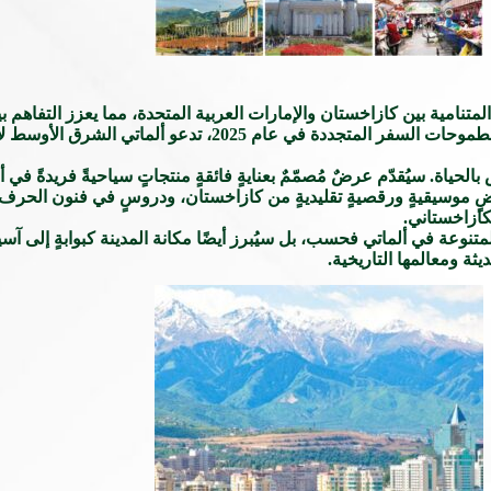
لمتنامية بين كازاخستان والإمارات العربية المتحدة، مما يعزز التفاهم 
ويفتح الباب أمام مستقبل زاخر بالنمو والتبادل. مع احتضان العالم لطموح
لحياة. سيُقدّم عرضٌ مُصمّمٌ بعنايةٍ فائقةٍ منتجاتٍ سياحيةً فريدةً ف
 موسيقيةٍ ورقصيةٍ تقليديةٍ من كازاخستان، ودروسٍ في فنون الحرف ال
كازاخستاني.
تنوعة في ألماتي فحسب، بل سيُبرز أيضًا مكانة المدينة كبوابةٍ إلى آ
يثة ومعالمها التاريخية.