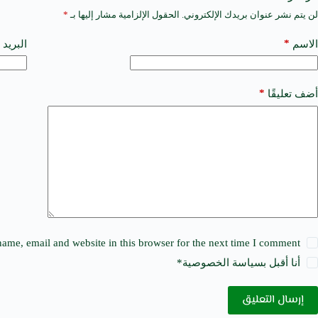
لن يتم نشر عنوان بريدك الإلكتروني.
الحقول الإلزامية مشار إليها بـ
*
A
l
t
*
الاسم
البريد 
e
r
n
a
*
أضف تعليقًا
t
i
v
e
:
ame, email and website in this browser for the next time I comment.
أنا أقبل ب
سياسة الخصوصية
*
إرسال التعليق