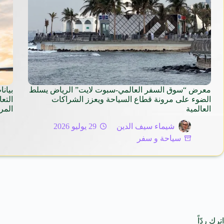
معرض “سوق السفر العالمي-سبوت لايت” الرياض يسلط
بيان
الضوء على مرونة قطاع السياحة ويعزز الشراكات
التع
العالمية
المر
شيماء سيف الدين
29 يوليو 2026
سياحة و سفر
اترك ردّاً