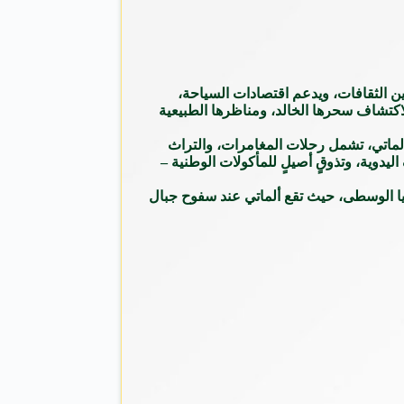
بين الثقافات، ويدعم اقتصادات السياحة،
ات السفر المتجددة في عام 2025، تدعو ألماتي الشرق الأوسط لاكتشاف سحرها الخالد، ومناظرها الطبيعية
ي ألماتي، تشمل رحلات المغامرات، والتراث
يدوية، وتذوقٍ أصيلٍ للمأكولات الوطنية –
سيا الوسطى، حيث تقع ألماتي عند سفوح جبال