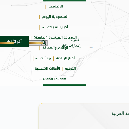
الرئيسية
السعودية اليوم
جائزتي
أخبار السياحة
أوسكار
السياحة الميسرة (الدامجة)
الدخول
آخر الأخبار
بحيرة قبر عون جوهرة ضائعة ف
7 أغسطس 2026
إصدارات المجلة
الإعلام والصحافة
أخبار الرياضة
مقالات
الترفيه
الأكلات الشعبية
Global Tourism
 العربية