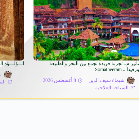
تيرام.. تجربة فريدة تجمع بين البحر والطبيعة
لـــؤلـــؤة ا
دا .. Somatheeram
ش
شيماء سيف الدين
8 أغسطس 2026
الس
السياحة العلاجية