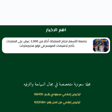
اهم الاخبار
عاصفة الأسعار تجتاح المملكة: أكثر من 2,000 عرض على المنتجات
بأكبر تخفيضات الموسم في لولو هايبرماركت
مجلة سعودية متخصصة في مجال السياحة والترفيه
ترخـيص إعـلامي سـعودي رقــم: 160495
ترخيص إعلامي من لندن رقم: 16321584