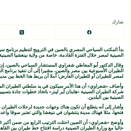
شارك
بدأ المكتب السياحي المصري بالصين في الترويج لتنظيم برنامج س
الصينية لمصر خلال الفترة القادمة، خاصة من ولاية نينغشيا الصينية
وقال الدكتور أبو المعاطي شعراوي المستشار السياحي بالصين، إن ه
الطيران الأسبوعية بين مصر والصين، مشيرا إلى أن تنفيذ برنامج ا
لمصر للطيران أو للطيران العارض؛ أملا أن يربط هذا الخط بين مدينة
الصينية بين البلدين.
وأشار إلى أنه يتطلع أن تكون هناك وجهات جديدة لرحلات الطيران
فتحها، مثلا فهناك مدينة ينتشوان في ننيغشا والتي تعتبر سوقا واعد
حاليا مع وزارة الطيران الصينية دراسة افتتاح خط طيران بين القاهرة وشنغهاي؛ حيث من المقرر أن 