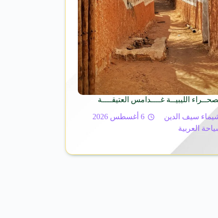
لصحــراء الليبيــة غــــدامس العتيقــــة
يماء سيف الدين
6 أغسطس 2026
ياحة العربية