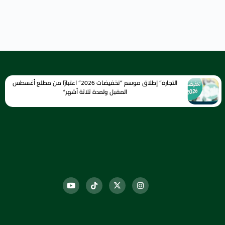
التجارة” إطلاق موسم “تخفيضات 2026” اعتبارًا من مطلع أغسطس
المقبل ولمدة ثلاثة أشهر*