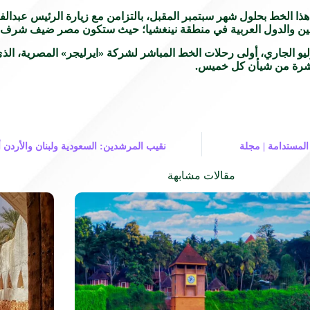
 هذا الخط بحلول شهر سبتمبر المقبل، بالتزامن مع زيارة الرئيس عبدال
صين والدول العربية في منطقة نينغشيا؛ حيث ستكون مصر ضيف شرف
ف «شعراوي» أنه من المقرر أن تفتتح مصر والصين يوم 13 يوليو الجاري، أولى رحلات الخط المباشر لشركة
باشرة من شيأن كل خميس.
المستدامة | مجلة
نقيب المرشدين: السعودية ولبنان والأردن 
مقالات مشابهة