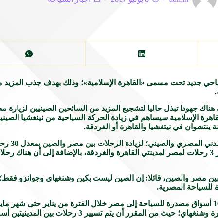
ياحي جديد تحت مسمى «القاهرة الإسلامية»؛ وذلك بهدف جذب المزيد من
.
ناك جهودا تبذل حاليا لتشجيع المزيد من السائحين الصينيين لزيارة م
لقاهرة الإسلامية سيساهم في زيادة الحركة السياحية من نينغشيا الصي
 ينتشوان في نيتغشيا والقاهرة أو الغردقة.
وأضاف «شعراوي
شركة الطيران الصينية «هاينان آير لينز» باتخاذ خطوات جادة بتسيير 3 رحلات لمصر لمدينتي القاهرة والغردقة، ب
 بين مصر والصين، قائلا: إن الصين ليست بكين وشنغهاي وجوانزو فقط
ة للسياحة المصرية.
وأوضح «شعراوي» أن الصين احتلت الترتيب الرابع من ضمن أكبر 10 أسواق مصدرة للسياحة إلى مصر خلال الفترة 
يتم تسيير 3 رحلات بين المدينيتين أسبوعيا لشركة مصر للطيران.