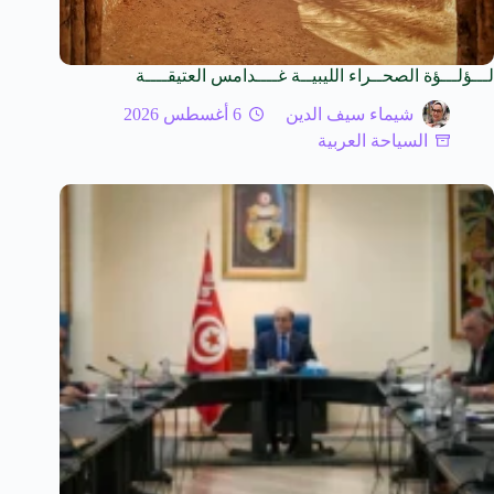
لـــؤلـــؤة الصحــراء الليبيــة غــــدامس العتيقــــة
شيماء سيف الدين
6 أغسطس 2026
السياحة العربية