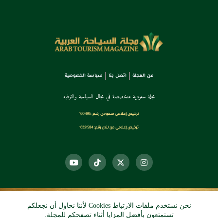
عن المجلة
اتصل بنا
سياسة الخصوصية
مجلة سعودية متخصصة في مجال السياحة والترفيه
ترخـيص إعـلامي سـعودي رقــم: 160495
ترخيص إعلامي من لندن رقم: 16321584
نحن نستخدم ملفات الارتباط Cookies لأننا نحاول أن نجعلكم
© 2026 دي آرو الرقمي
تستمتعون بأفضل المزايا أثناء تصفحكم للمجلة.