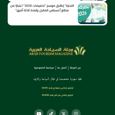
التجارة” إطلاق موسم “تخفيضات 2026” اعتبارًا من
مطلع أغسطس المقبل ولمدة ثلاثة أشهر*
عن المجلة
اتصل بنا
سياسة الخصوصية
مجلة سعودية متخصصة في مجال السياحة والترفيه
ترخـيص إعـلامي سـعودي رقــم: 160495
ترخيص إعلامي من لندن رقم: 16321584