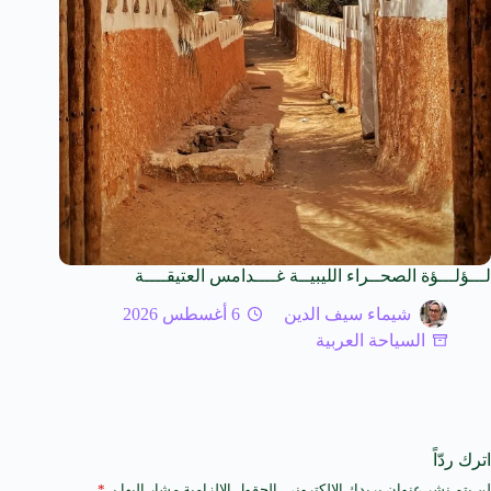
لـــؤلـــؤة الصحــراء الليبيــة غــــدامس العتيقــــة
شيماء سيف الدين
6 أغسطس 2026
السياحة العربية
اترك ردّاً
لن يتم نشر عنوان بريدك الإلكتروني.
الحقول الإلزامية مشار إليها بـ
*
A