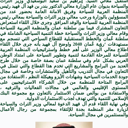
استقبل معالي السيد. إبراهيم بن سعيد البوسعيدي وزير التراث
والسياحة بديوان عام الوزارة معالي الدكتور بندر بن فهد آل فهيد رئيس
المنظمة العربية للسياحة وفريق الامانة العامة بحضور عدد من
المسؤولين بالوزارة ورحب معالي وزير التراث والسياحة بمعالي رئيس
المنظمة العربية للسياحة والوفد المرافق وجرى خلال اللقاء استعراض
التعاون المشترك فيما بين سلطنة عمان والمنظمة العربية للسياحة
وقام معالي وزير التراث والسياحة خطة التنمية السياحية الشاملة في
سلطنة عُمان والخطط المستقبلية للقطاع السياحي التي تنسجم مع
مستهدفات ‘رؤية عُمان 2040 واوضح آل فهيد بأنه جرى خلال اللقاء
اطلاع معالي الوزير على أهم خطط واستراتيجيات المنظمة العربية
للسياحة للمرحلة القادمة لتنمية وتطوير السياحة على امتداد الوطن
العربي بشكل عام وفي سلطنة عمان بصفة خاصة من خلال طرح
العديد من البرامج والمشاريع التي تخدم هذا القطاع والتي تتمثل في
التعاون في مجال التدريب والتأهيل والاستشارات وخاصة في مجال
جودة الخدمات السياحية وشهادات الأيزو وهيكلة النظم ، الاستفادة من
البرامج المتاحة للمنظمة من خلال الشركاء الاستراتيجيين على
المستوى الإقليمي والعالمي في مجالات الفعاليات والترفيه ،
والاستفادة من بوالص ضمان الاستثمار بالتعاون مع مجموعة البنك
الإسلامي للتنمية والتي تهدف لجذب الاستثمارات الدولية.
وفي نهاية اللقاء قدم آل فهيد الدعوة لمعالي وزير التراث والسياحة
لزيارة مقر المنظمة بجدة للإلتقاء بمجموعة من رجال الأعمال
والمستثمرين في مجال السياحة.