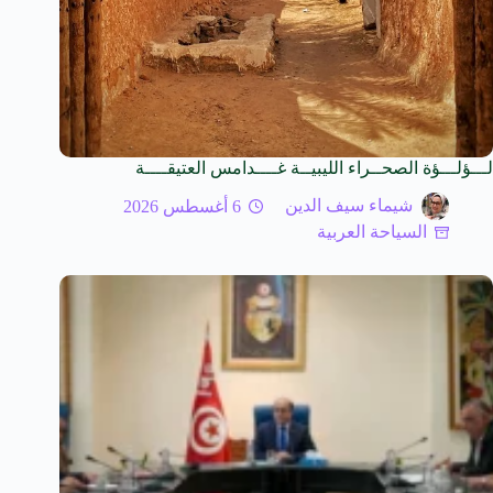
لـــؤلـــؤة الصحــراء الليبيــة غــــدامس العتيقــــة
شيماء سيف الدين
6 أغسطس 2026
السياحة العربية