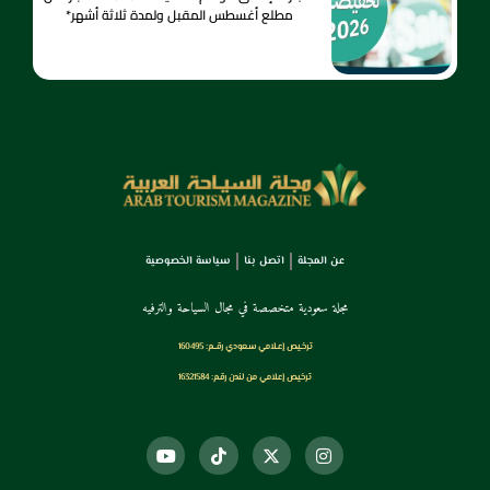
مطلع أغسطس المقبل ولمدة ثلاثة أشهر*
عن المجلة
اتصل بنا
سياسة الخصوصية
مجلة سعودية متخصصة في مجال السياحة والترفيه
ترخـيص إعـلامي سـعودي رقــم: 160495
ترخيص إعلامي من لندن رقم: 16321584