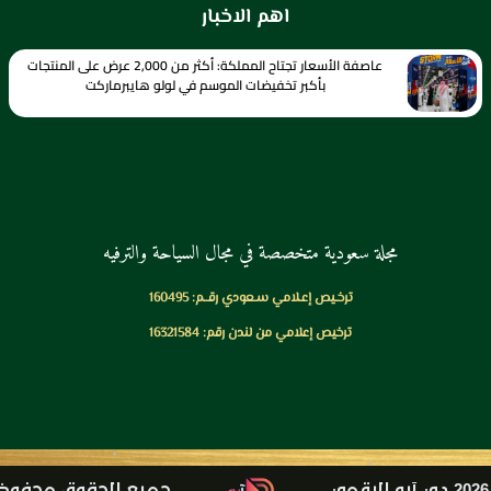
اهم الاخبار
عاصفة الأسعار تجتاح المملكة: أكثر من 2,000 عرض على المنتجات
بأكبر تخفيضات الموسم في لولو هايبرماركت
مجلة سعودية متخصصة في مجال السياحة والترفيه
ترخـيص إعـلامي سـعودي رقــم: 160495
ترخيص إعلامي من لندن رقم: 16321584
مي
جميع الحقوق محفوظ