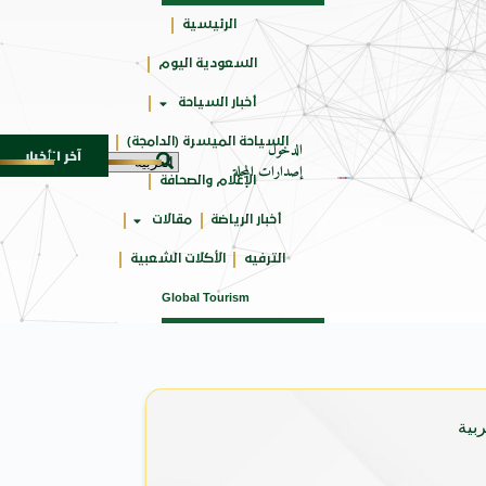
الرئيسية
السعودية اليوم
جائزتي
أخبار السياحة
أوسكار
السياحة الميسرة (الدامجة)
الدخول
آخر الأخبار
 في المتوسط
جوائز أثر تضيف فئة “أفضل حملة رياضية” في نسختها الأك
6 أغسطس 2026
إصدارات المجلة
الإعلام والصحافة
أخبار الرياضة
مقالات
الترفيه
الأكلات الشعبية
Global Tourism
بية