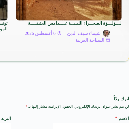
لـــؤلـــؤة الصحــراء الليبيــة غــــدامس العتيقــــة
تونس
المو
شيماء سيف الدين
6 أغسطس 2026
السياحة العربية
اترك ردّاً
لن يتم نشر عنوان بريدك الإلكتروني.
الحقول الإلزامية مشار إليها بـ
*
A
l
t
*
الاسم
البريد 
e
r