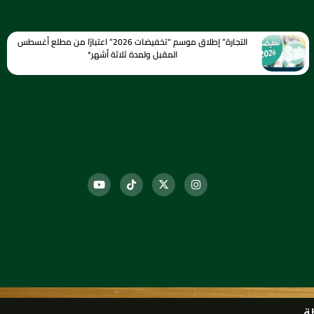
التجارة” إطلاق موسم “تخفيضات 2026” اعتبارًا من مطلع أغسطس
المقبل ولمدة ثلاثة أشهر*
ة.