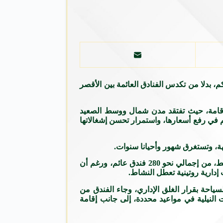
مضان حجاجي رئيس مجموعة “فايكينج” للسياحة والفنادق، بضرورة فتح المجرى الملاحي للنيل من القاهرة إلى أسوان والبالغ 980 كم، بدلا من تكدس الفنادق العائمة بين الأقصر
للإقامة، حيث تفتقد مدن شمال ووسط الصعيد
 في رفع أسعارها، واستمرار تحسن إشغالاتها
ولفت إلى أن نسب إشغال الفنادق العائمة في الأقصر كانت مرتفعة خلال موسم الشتاء الماضي نتيجة انحصار النشاط على 62 مركبا فقط، من إجمالي نحو 280 فندق عائم، ورغم أن
 إدارية روتينية تعطل النشاط.
احة بقرار الغلق الإداري، وجاء الفندق من
النيلية في مواعيد محددة، إلى جانب إقامة