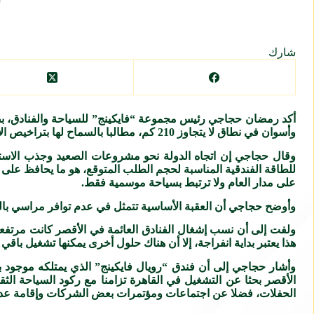
شارك
وأسوان في نطاق لا يتجاوز 210 كم، مطالبا بالسماح لها بتراخيص الإرساء بالمحافظات السياحية بطول الوادي.
وقال حجاجي إن اتجاه الدولة نحو مشروعات الصعيد وجذب الاستثم
للطاقة الفندقية المناسبة لحجم الطلب المتوقع، هو ما يحافظ على
على مدار العام ولا ترتبط بسياحة موسمية فقط.
وأوضح حجاجي أن العقبة الأساسية تتمثل في عدم توافر مراسي بالمحافظات بطول وادي
هذا يعتبر بداية انفراجة، إلا أن هناك حلول أخرى يمكنها تشغيل باق
وأشار حجاجي إلى أن فندق “رويال فايكينج” الذي يمتلكه موجود 
الأقصر بحثا عن التشغيل في القاهرة تزامنا مع ركود السياحة ال
الحفلات، فضلا عن اجتماعات ومؤتمرات بعض الشركات وإقامة عدد 