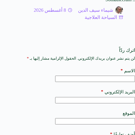
شيماء سيف الدين
8 أغسطس 2026
السياحة العلاجية
اترك ردّاً
لن يتم نشر عنوان بريدك الإلكتروني.
الحقول الإلزامية مشار إليها بـ
*
A
l
t
*
الاسم
e
r
n
a
*
البريد الإلكتروني
t
i
v
e
الموقع
:
*
أضف تعليقًا