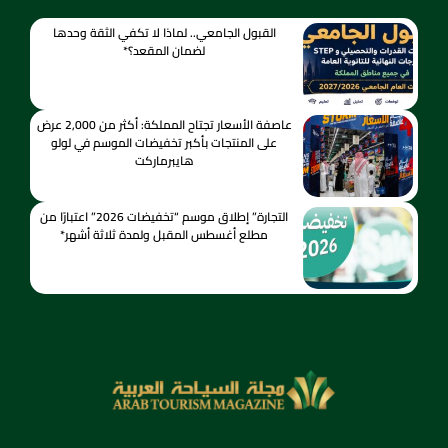
القبول الجامعي.. لماذا لا تكفي الثقة وحدها
لضمان المقعد؟*
عاصفة الأسعار تجتاح المملكة: أكثر من 2,000 عرض
على المنتجات بأكبر تخفيضات الموسم في لولو
هايبرماركت
التجارة” إطلاق موسم “تخفيضات 2026” اعتبارًا من
مطلع أغسطس المقبل ولمدة ثلاثة أشهر*