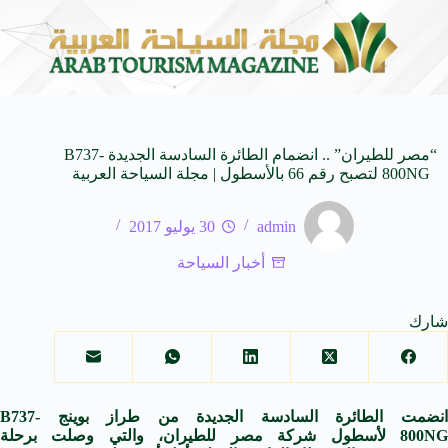
ة للأجيال
شركة توزيع وتسويق السيارات المحدودة تسلّط الضوء على سيارة HAVAL V7 مو
8 أغسطس 2026
“مصر للطيران” .. انضمام الطائرة السادسة الجديدة B737-
800NG لتصبح رقم 66 بالأسطول | مجلة السياحة العربية
admin
30 يوليو 2017
أخبار السياحة
شارك
انضمت الطائرة السادسة الجديدة من طراز بوينج
B737-
800NG
لأسطول شركة مصر للطيران، والتي وصلت برحلة