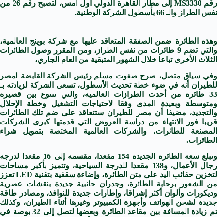
قم
MS3330
إلى مطار القاهرة الدولي أول أمس، لتصبح رقم 26 من
نفس الطراز والـ 66 بأسطول الشركة الوطنية.
وهذه الطائرة ضمن الصفقة المتعاقد عليها مع شركة بوينج العالمية،
والتي تضم 9 طائرات من نفس الطراز، ومن المقرر وصول الطائرات
الثلاث الأخرى تباعا خلال الشهور المتبقية من العام الجاري،
وفي سياق متصل، صرح صفوت مسلم رئيس الشركة القابضة لمصر
للطيران أنه في ضوء خطة تحديث الأسطول، تسعى الشركة لزيادته بـ
33 طائرة من أحدث الطرازات العالمية، والتي تتنوع بين قصيرة
ومتوسطة وبعيدة المدى وفقا لاحتياجات التشغيل وخطة الإحلال
والتجديد، مضيفا أن مصر للطيران ستتعاقد على ضم تلك الطائرات
قريبا فور الانتهاء من دراسة العروض التي قدمتها كبرى الشركات
المصنعة للطائرات، والشركات العالمية المختصة بتمويل شراء
الطائرات.
وتبلغ سعة الطائرة الجديدة 154 مقعدا، مقسمة إلى 16 مقعدا لدرجة
رجال الأعمال، و138 مقعدا للدرجة السياحية، وتتميز بأكبر مساحات
تخزين حقائب اليد على متن الطائرة، وإضاءة سقفية بتقنية
LED
تعزز
من الشعور برحابة الطائرة، وجدران جانبية جديدة بنقشات عصرية
وديكورات وألوان أكثر إشراقا، وإطارات جديدة للنوافذ، ومصادر طاقة
جديدة لشحن الهواتف وأجهزة الكمبيوتر وغيرها أثناء الطيران، وكذلك
تم زيادة المسافة بين مقاعد الطائرة وبعضها لتصل إلى 32 بوصة في