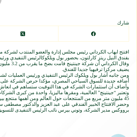
شارك
افتتح ايهاب الكرداني
رئيس
مجلس إدارة
والعضو
المنتدب لشركة مص
بفندق النيل ريتز كارلتون، بحضور بول ويلكوك
الرئيس
التنفيدي ورئي
وقال الكرداني أن
شركة
جينتينج قامت بضخ ما يقرب من 3.2 مليون دولار في اعداد النادي بأحدث المعدات والتجهيزات التي تمكنه من
يضيف مركزا ترفيهيا جديدا للفندق.
ومن جانبه أشار بول ويلكوك الرئيس التنفيذي ورئيس العمليات لشر
أضافه
جديدة
للسوق السياحي المصري، مؤكدا حرص الشركة على ال
وأضاف أن استثمارات الشركه في هذا التوقيت ستساهم في انعا
وتعتبر “جينتينج”
العالمية
، ومقرها ماليزيا، واحدة من كبرى الشركات
45 مليون متر
مربع
من المنتجعات حول العالم ومن أهمها منتجع بيرمين
وحضر الافتتاح الخبير الفندقي على عبد العزيز
والدكتور
مصطفى س
برووكس مدير الشركة، وتوني بيرس نائب الرئيس التنفيدى للتسويق ال