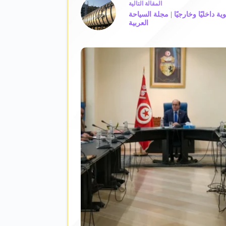
ال
مقالة
التالية
نقل "191" رحلة جوية داخليًا وخارجيًا | مجلة السياحة
العربية