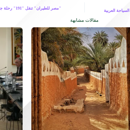
"مصر للطيران" ت
لسياحة العربية
مقالات مشابهة