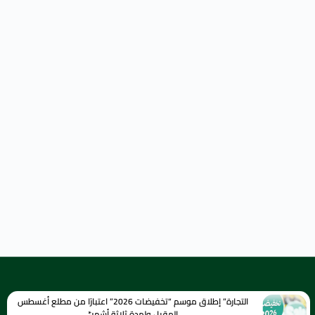
التجارة” إطلاق موسم “تخفيضات 2026” اعتبارًا من مطلع أغسطس
المقبل ولمدة ثلاثة أشهر*