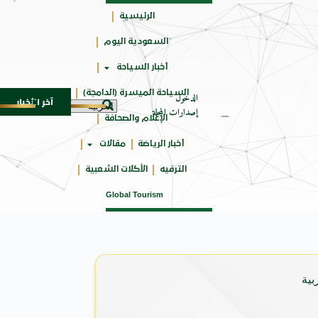
الرئيسية
السعودية اليوم
جائزتي
أخبار السياحة
أوسكار
السياحة الميسرة (الدامجة)
الدخول
آخر الأخبار
اة من النكهات البرازيلية
سوماتيرام.. تجربة فريدة تجمع بين ال
6 أغسطس 2026
إصدارات المجلة
الإعلام والصحافة
أخبار الرياضة
مقالات
الترفيه
الأكلات الشعبية
Global Tourism