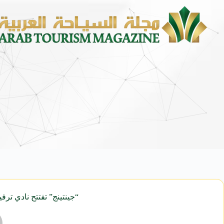
“جينتينج” تفتتح نادي ترفيهي بـ”ريتز كارلت