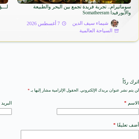
سوماتيرام.. تجربة فريدة تجمع بين البحر والطبيعة
لـــؤ
والآيورفيدا Somatheeram
شيماء سيف الدين
7 أغسطس 2026
السياحة العالمية
اترك ردّاً
لن يتم نشر عنوان بريدك الإلكتروني.
الحقول الإلزامية مشار إليها بـ
*
A
l
t
*
الاسم
البريد 
e
r
n
a
*
أضف تعليقًا
t
i