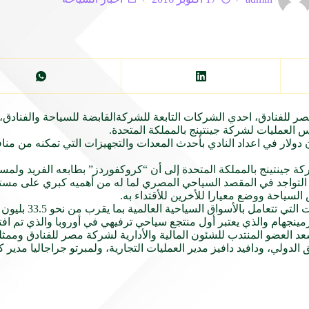
ر للفنادق، احدي الشركات التابعة
للشركة
القابضة
للسياحة
والفنادق، 
س العمليات لشركة جينتينج
بالمملكة
المتحدة.
منا
كة جينتينج
بالمملكة
المتحدة إلى أن “كروكفوردز” بطابعه الفريد ولمسا
تواجد في المقصد السياحي المصري لما له من أهميه كبري على مس
ش
السياحة
ووضع معيارا للأخرين للأقتداء به.
 التي تتعامل بالأسواق السياحية
العالمية
بما يقرب 
جهام والذي يعتبر أول منتجع سياحي ترفيهي في أوروبا والذي تم افتتاحه 
عد
العضو
المنتدب للشئون المالية والأدارية لشركة مصر للفنادق وممثلي
دولي، ودافيد دافيز مدير العمليات التجارية، ولمبرتو جراجاليا مدير 