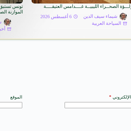
لـــؤة الصحــراء الليبيــة غــــدامس العتيقــــة
تونس تستبق 
الموازنة الص
شيماء سيف الدين
6 أغسطس 2026
ش
السياحة العربية
أخب
*
الإلكتروني
الموقع