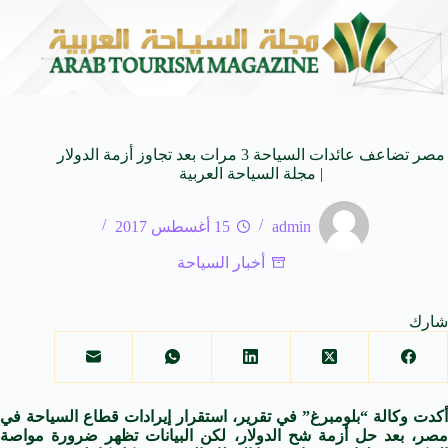
المنظمة العربية للسياحة تدعو لتخصيص خط هاتفي موحد 126 لتلقى بلاغات السائحين عند تعرضهم لأي مشاكل أثناء رحلاتهم السياحية بكافه الدول العربية
مصر تضاعف عائدات السياحة 3 مرات بعد تجاوز أزمة الدولار
| مجلة السياحة العربية
admin
15 أغسطس 2017
أخبار السياحة
شارك
أكدت وكالة “بلومبرغ” في تقرير، استقرار إيرادات قطاع السياحة في
مصر، بعد حل أزمة شح الدولار، لكن البيانات تظهر ضرورة مواصة