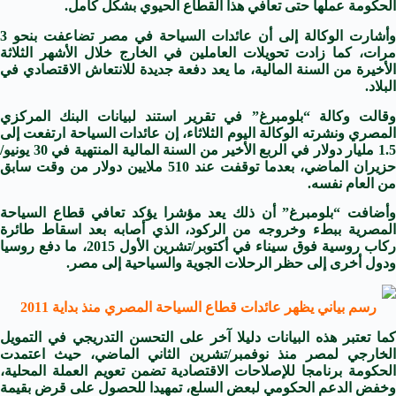
الحكومة عملها حتى تعافي هذا القطاع الحيوي بشكل كامل.
وأشارت الوكالة إلى أن عائدات السياحة في
مصر
تضاعفت بنحو 3
مرات، كما زادت تحويلات العاملين في الخارج خلال الأشهر الثلاثة
الأخيرة من السنة المالية، ما يعد دفعة جديدة للانتعاش الاقتصادي في
البلاد.
وقالت وكالة “بلومبرغ” في تقرير استند لبيانات البنك المركزي
المصري ونشرته الوكالة اليوم الثلاثاء، إن عائدات السياحة ارتفعت إلى
1.5 مليار دولار في الربع الأخير من السنة المالية المنتهية في 30 يونيو/
حزيران الماضي، بعدما توقفت عند 510 ملايين دولار من وقت سابق
من العام نفسه.
وأضافت “بلومبرغ” أن ذلك يعد مؤشرا يؤكد تعافي قطاع السياحة
لمصرية ببطء وخروجه من الركود، الذي أصابه بعد
اسقاط طائرة
كاب روسية
فوق سيناء في أكتوبر/تشرين الأول 2015، ما دفع روسيا
ودول أخرى إلى حظر الرحلات الجوية والسياحية إلى مصر.
رسم بياني يظهر عائدات قطاع السياحة المصري منذ بداية 2011
كما تعتبر هذه البيانات دليلا آخر على التحسن التدريجي في التمويل
الخارجي لمصر منذ نوفمبر/تشرين الثاني الماضي، حيث اعتمدت
الحكومة برنامجا للإصلاحات الاقتصادية تضمن تعويم العملة المحلية،
وخفض الدعم الحكومي لبعض السلع، تمهيدا للحصول على قرض بقيمة