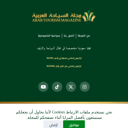
عن المجلة
اتصل بنا
سياسة الخصوصية
مجلة سعودية متخصصة في مجال السياحة والترفيه
ترخـيص إعـلامي سـعودي رقــم: 160495
ترخيص إعلامي من لندن رقم: 16321584
نحن نستخدم ملفات الارتباط Cookies لأننا نحاول أن نجعلكم
© 2026 دي آرو الرقمي
تستمتعون بأفضل المزايا أثناء تصفحكم للمجلة.
موافق
أرفض