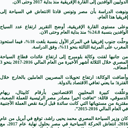
الدوليين الوافدين إلى القارة الإفريقية منذ بداية 2017 وحتى الآن.
ونوهت الدراسة بأن مصر وتونس قادتا الانتعاش في السياحة إلى
إفريقيا هذا العام.
وعلى مستوى القارة الإفريقية، أوضح التقرير ارتفاع عدد السياح
الوافدين بنسبة 24.8% منذ بداية العام وحتى الان.
وحلّت جنوب إفريقيا في المركز الأول بنسبة بلغت 18%، فيما استحوذ
المغرب على المرتبة الثالثة بنحو 11%، وفق الدراسة.
من جانبها لفتت وكالة بلومبرج إلى ارتفاع عائدات قطاع السياحة
المصري خلال الثلاثة أشهر الأخيرة من العام المالي 2016-2017 بنحو 3
أضعاف.
وأضافت الوكالة: ارتفاع تحويلات المصريين العاملين بالخارج خلال
الفترة؛ ما يعني تعافي الاقتصاد بالدولة.
وعلّقت كبيرة المحليين الاقتصاديين بأرقام كابيتال، ريهام
الدسوقي، قائلة: “تعافت أخيرا مصادر مصر الرئيسية للعملة الصعبة،
مقتربة من مستوياتها التي كانت سائدة قبل أزمة نقص العملة الأجنبية
في العام المالي 2016-2015”.
كان وزير السياحة المصري محمد يحيى راشد، توقع في أبريل من عام
2016، انتعاش الحركة السياحية في مصر بحلول نهاية عام 2017، مع