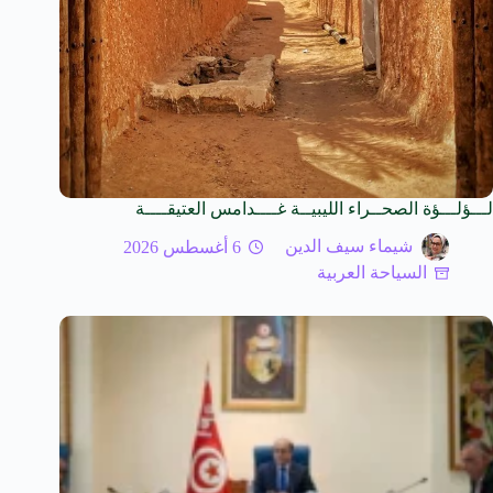
لـــؤلـــؤة الصحــراء الليبيــة غــــدامس العتيقــــة
شيماء سيف الدين
6 أغسطس 2026
السياحة العربية