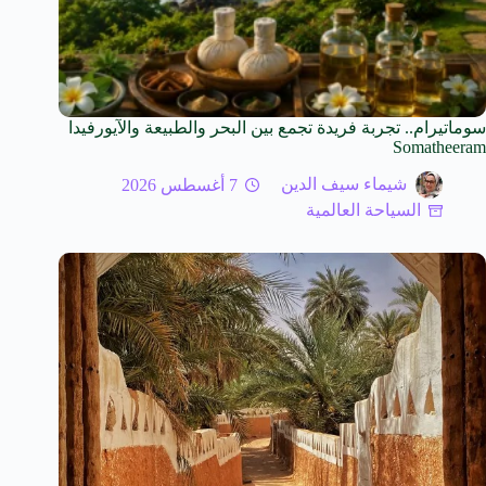
سوماتيرام.. تجربة فريدة تجمع بين البحر والطبيعة والآيورفيدا
Somatheeram
شيماء سيف الدين
7 أغسطس 2026
السياحة العالمية