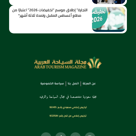
التجارة” إطلاق موسم “تخفيضات 2026” اعتبارًا من
مطلع أغسطس المقبل ولمدة ثلاثة أشهر*
عن المجلة
اتصل بنا
سياسة الخصوصية
مجلة سعودية متخصصة في مجال السياحة والترفيه
ترخـيص إعـلامي سـعودي رقــم: 160495
ترخيص إعلامي من لندن رقم: 16321584