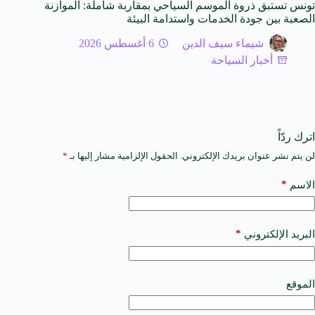
تونس تستبق ذروة الموسم السياحي بمقاربة شاملة: الموازنة
الصعبة بين جودة الخدمات واستدامة البيئة
شيماء سيف الدين
6 أغسطس 2026
أخبار السياحة
اترك ردّاً
لن يتم نشر عنوان بريدك الإلكتروني.
الحقول الإلزامية مشار إليها بـ
*
A
l
t
*
الاسم
e
r
n
a
*
البريد الإلكتروني
t
i
v
e
الموقع
: