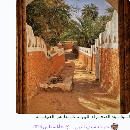
لـــؤلـــؤة الصحــراء الليبيــة غــــدامس العتيقــــة
شيماء سيف الدين
6 أغسطس 2026