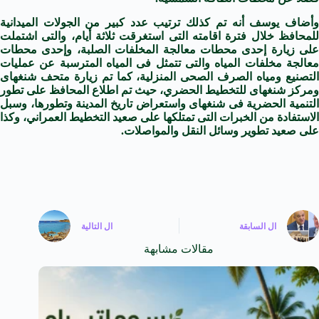
وأضاف يوسف أنه تم كذلك ترتيب عدد كبير من الجولات الميدانية
للمحافظ خلال فترة اقامته التى استغرقت ثلاثة أيام، والتى اشتملت
على زيارة إحدى محطات معالجة المخلفات الصلبة، وإحدى محطات
معالجة مخلفات المياه والتى تتمثل فى المياه المترسبة عن عمليات
التصنيع ومياه الصرف الصحى المنزلية، كما تم زيارة متحف شنغهاى
ومركز شنغهاى للتخطيط الحضري، حيث تم اطلاع المحافظ على تطور
التنمية الحضرية فى شنغهاى واستعراض تاريخ المدينة وتطورها، وسبل
الاستفادة من الخبرات التى تمتلكها على صعيد التخطيط العمراني، وكذا
على صعيد تطوير وسائل النقل والمواصلات.
ال
السابقة
ال
التالية
مقالات مشابهة