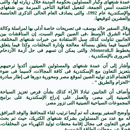
عمدة شنغهاى وكبار المسئولين بحكومة المدينة خلال زيارته لها، والتى
اختتمت أمس الجمعة، لتفعيل اتفاقية التآخى المبرمة بين شنغهاى
والإسكندرية عام 1992، والتى يصادف العام الحالى الذكرى الخامسة
والعشرين لتوقيعها.
وقال السفير خالد يوسف، فى تصريحات خاصة أدلى بها لمراسلة وكالة
أنباء الشرق الأوسط ،فى الصين اليوم السبت، إن المناقشات بين
الجانبين تناولت كذلك سبل الاستفادة من خبرات شنغهاى المختلفة،
لاسيما فيما يتعلق بمسألة معالجة وإدارة المخلفات، وكذا فيما يتعلق
خطوط الـ
Monorail
، والتى يمكن أن تسهم فى حل أزمة الأزدحام
المرورى بالإسكندرية .
وأشار إلى أن عمدة شنغهاى والمسئولين الصينيين أكدوا ترحيبهم
بتعزيز التعاون مع الإسكندرية فى كافة المجالات، لاسيما فى ضوء
الاهتمام الذى توليه الصين لموقع مصر ومحورية دورها فى إطار مبادرة
“الحزام والطريق ” .
وأضاف أن الجانبين تبادلا الآراء كذلك بشأن فرص تعزيز السياحة
الصينية إلى مصر، والعمل على إدراج الإسكندرية على برامج
المجموعات السياحية الصينية التى تزور مصر.
وأوضح السفير يوسف أنه تم أيضا ترتيب لقاء للمحافظ والوفد المرافق
له مع عدد من المسئولين بشركة شنغهاى الكتريك، حيث تم بحث
فرص التعاون فى مجال إقامة محطات توليد الكهرباء من المخلفات،
فضلا عن محطات الطاقة الشمسية.