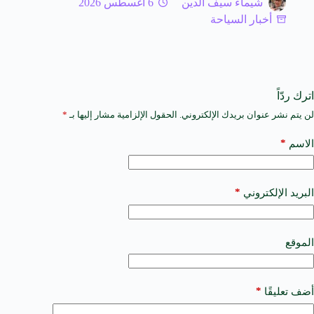
شيماء سيف الدين
6 أغسطس 2026
أخبار السياحة
اترك ردّاً
لن يتم نشر عنوان بريدك الإلكتروني.
الحقول الإلزامية مشار إليها بـ
*
A
l
t
*
الاسم
e
r
n
a
*
البريد الإلكتروني
t
i
v
e
الموقع
:
*
أضف تعليقًا