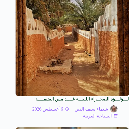
لـــؤلـــؤة الصحــراء الليبيــة غــــدامس العتيقــــة
شيماء سيف الدين
6 أغسطس 2026
السياحة العربية