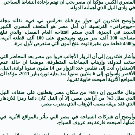
المصري الكبير، مؤكدا أن مصر يجب أن تهتم بإعادة النشاط السياحي
في وادى النيل الذي أهملته الدولة.
وأوضح فلاندرين في حوار مع قناة «فرانس. تي. في»، نقلته مجلة
«جيوجرافي» الفرنسية، أن أمل مصر هو المتحف المصري الكبير
الجديد في الجيزة، الذي سيتم افتتاحه العام المقبل، والذي تبلغ
مساحته 100 ألف متر مربع، وسيحتوي على 100 ألف قطعة أثرية،
و4500 قطعة من مقبرة توت عنخ أمون التي ستعرض لأول مرة.
وأشار فلاندرين إلى أن الزوار الأجانب فروا من مصر بعد المخاطر التي
حدثت للدولة، وإرهاب الجماعات المتطرفة، موضحا ان حالة عدم
الاستقرار، أدت إلى تقليص عدد الزوار من 14 مليون سنويا لوادى النيل،
الأقصر وأسوان، إلى 6 ملايين سنويا منذ بداية ثورة يناير 2011، مؤكدا ان
المواقع الأثرية أصبحت خاوية تقريبا.
وقال فلاندرين إن 95% من سكان مصر يقطنون على ضفاف النيل
الذي يمثل 3% من أراضي مصر، إلا أن النيل كان دائما رمزا للازدهار
الذي فقد بريقه بسبب الإرهاب الذي يضرب مصر.
وأوضح أن شركات السياحة في مصر التي تتأثر بالمواقع الأثرية في
عملها، أصبحت فارغة بعد عزوف السياح.