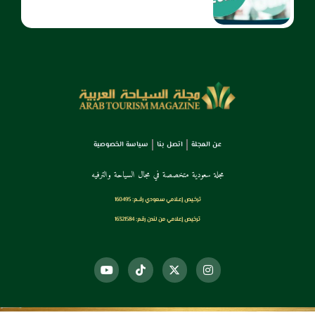
عن المجلة
اتصل بنا
سياسة الخصوصية
مجلة سعودية متخصصة في مجال السياحة والترفيه
ترخـيص إعـلامي سـعودي رقــم: 160495
ترخيص إعلامي من لندن رقم: 16321584