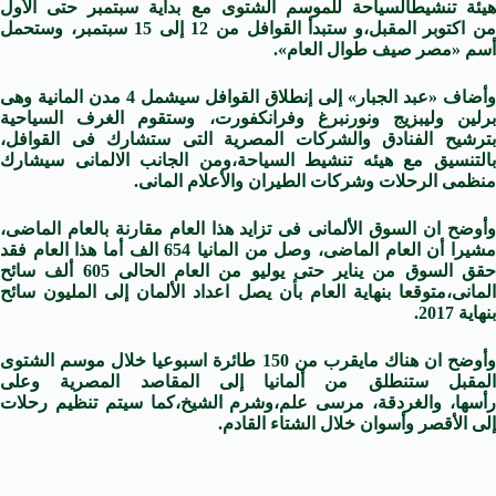
هيئة تنشيط
السياحة
للموسم الشتوى مع بداية سبتمبر حتى الأول
ن
اكتوبر
المقبل،و ستبدأ القوافل من 12 إلى 15 سبتمبر، وستحمل
أسم «مصر صيف طوال العام».
وأضاف «عبد الجبار» إلى إنطلاق القوافل سيشمل 4 مدن المانية وهى
برلين وليبزيج ونورنبرغ وفرانكفورت، وستقوم الغرف السياحية
بترشيح الفنادق والشركات المصرية التى ستشارك فى القوافل،
التنسيق مع هيئه تنشيط
السياحة
،ومن الجانب الالمانى سيشارك
منظمى الرحلات وشركات الطيران
والأعلام
المانى.
أوضح ان
السوق
الألمانى فى تزايد هذا العام مقارنة بالعام الماضى،
شيرا أن العام الماضى، وصل من
المانيا
654 الف أما هذا العام فقد
قق
السوق
من يناير حتى يوليو من العام الحالى 605 ألف سائح
المانى،متوقعا بنهاية العام بأن يصل اعداد الألمان إلى المليون سائح
بنهاية
2017
.
وأوضح ان هناك مايقرب من 150 طائرة اسبوعيا خلال موسم الشتوى
المقبل ستنطلق من ألمانيا إلى المقاصد المصرية وعلى
أسها،
والغردقة
، مرسى علم،وشرم
الشيخ
،كما سيتم تنظيم رحلات
إلى الأقصر وأسوان خلال الشتاء القادم.