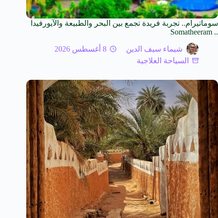
سوماتيرام.. تجربة فريدة تجمع بين البحر والطبيعة والآيورفيدا
.. Somatheeram
شيماء سيف الدين
8 أغسطس 2026
السياحة العلاجية