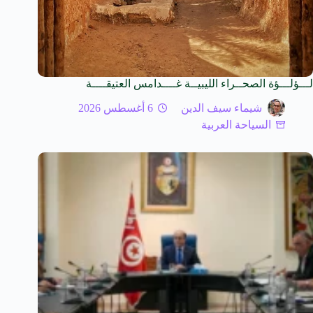
لـــؤلـــؤة الصحــراء الليبيــة غــــدامس العتيقــــة
شيماء سيف الدين
6 أغسطس 2026
السياحة العربية