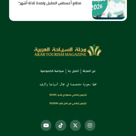
مطلع أغسطس المقبل ولمدة ثلاثة أشهر*
عن المجلة
اتصل بنا
سياسة الخصوصية
مجلة سعودية متخصصة في مجال السياحة والترفيه
ترخـيص إعـلامي سـعودي رقــم: 160495
ترخيص إعلامي من لندن رقم: 16321584