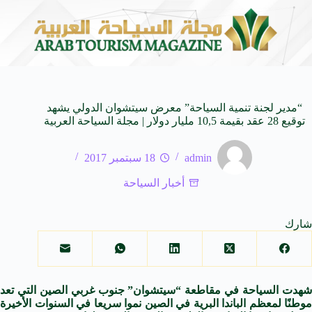
لى كيفنا.. في كل وجهة سحر خاص*
افتتاح اكبر صالة س
8 أغسطس 2026
“مدير لجنة تنمية السياحة” معرض سيتشوان الدولي يشهد
توقيع 28 عقد بقيمة 10,5 مليار دولار | مجلة السياحة العربية
admin
18 سبتمبر 2017
أخبار السياحة
شارك
هدت
السياحة
في مقاطعة “
سيتشوان
” جنوب غربي الصين التي تعد
موطنًا لمعظم ال
باندا
البرية في الصين نموا سريعا في السنوات الأخيرة