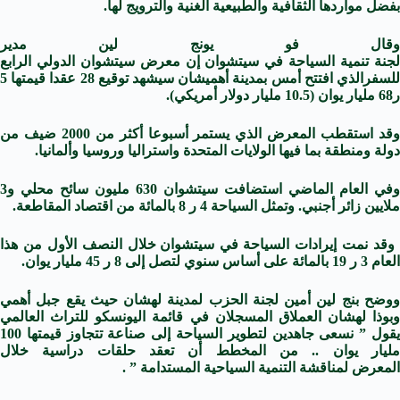
بفضل مواردها الثقافية والطبيعية الغنية وال
ترويج
لها.
وقال فو يونج لين مدير
جنة
تنمية
السياحة
في
سيتشوان
إن
معرض
سيتشوان
الدولي الرابع
ل
سفر
الذي افتتح أمس بمدينة أهميشان سيشهد توقيع 28
عقد
ا قيمتها 5
ر68 مليار يوان (10.5 مليار دولار أمريكي).
قد استقطب ال
معرض
الذي يستمر أسبوعا أكثر من 2000 ضيف من
دولة ومنطقة بما فيها الولايات المتحدة واستراليا وروسيا وألمانيا.
وفي العام الماضي استضافت
سيتشوان
630 مليون سائح محلي و3
ملايين زائر أجنبي. وتمثل
السياحة
4 ر 8 بالمائة من اقتصاد المقاطعة.
وقد نمت إيرادات
السياحة
في
سيتشوان
خلال النصف الأول من هذا
العام 3 ر 19 بالمائة على أساس سنوي لتصل إلى 8 ر 45 مليار يوان.
ووضح بنج لين أمين لجنة الحزب لمدينة لهشان حيث يقع جبل أهمي
وبوذا لهشان العملاق المسجلان في قائمة اليونسكو للتراث العالمي
يقول ” نسعى جاهدين لتطوير
السياحة
إلى صناعة تتجاوز قيمتها 100
مليار يوان .. من المخطط أن ت
عقد
حلقات دراسية خلال
ال
معرض
لمناقشة ال
تنمية
السياحية المستدامة ” .