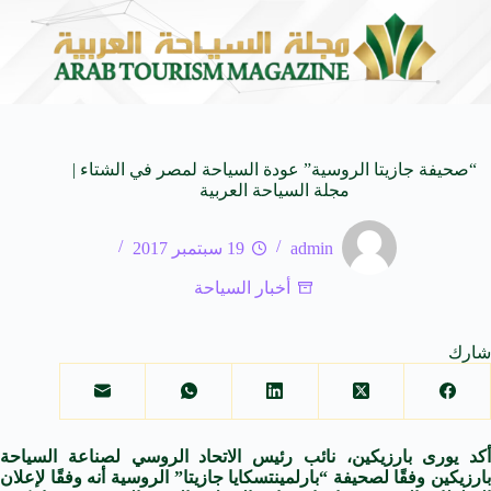
 المدمجة
مهرجان صيف بريدة يستقطب أكثر من 4 آلاف زائر يوميا ويوفر 500 فرص
7 أغسطس 2026
“صحيفة جازيتا الروسية” عودة السياحة لمصر في الشتاء |
مجلة السياحة العربية
admin
19 سبتمبر 2017
أخبار السياحة
شارك
أكد يورى بارزيكين، نائب رئيس الاتحاد الروسي لصناعة السياحة
بارزيكين وفقًا لصحيفة “بارلمينتسكايا جازيتا” الروسية أنه وفقًا لإعلان