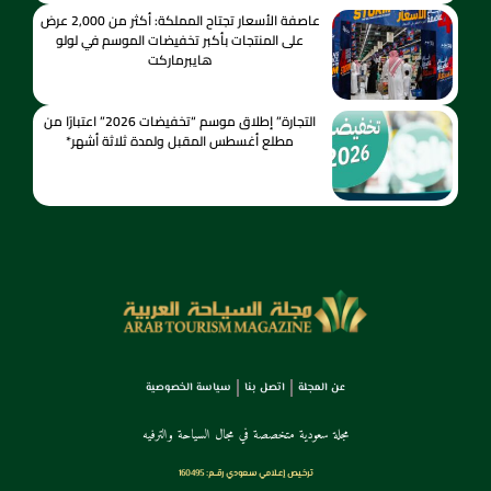
عاصفة الأسعار تجتاح المملكة: أكثر من 2,000 عرض
على المنتجات بأكبر تخفيضات الموسم في لولو
هايبرماركت
التجارة” إطلاق موسم “تخفيضات 2026” اعتبارًا من
مطلع أغسطس المقبل ولمدة ثلاثة أشهر*
عن المجلة
اتصل بنا
سياسة الخصوصية
مجلة سعودية متخصصة في مجال السياحة والترفيه
ترخـيص إعـلامي سـعودي رقــم: 160495