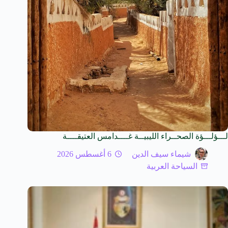
لـــؤلـــؤة الصحــراء الليبيــة غــــدامس العتيقــــة
شيماء سيف الدين
6 أغسطس 2026
السياحة العربية