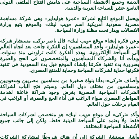
الدينية وجميع الأنشطة السياحية على هامش افتتاح الملتقى الدولى
التاسع عشر للسياحة العربية والدينية.
ويحمل الموقع التابع لشركة «عمرة هوليدايز» وهى شركة مساهمة
مصرية سعودية أمريكية اسم «ويب لينك» والموقع يتبع وزارة
الاتصالات ويدار تحت مظلة وزارة السياحة.
وعن فكرة إنشاء موقع «ويب لينك» قال ناصر تركى، مستشار شركة
«عمرة هوليدايز» وأحد المساهمين: إن الفكرة جاءت بعد اتجاه العالم
إلى السياحة الإلكترونية، وهذه الفكرة كانت تراودنى منذ سنوات،
وبدأت أنا والشركاء المساهمون والمتخصصون فى الحج والعمرة
بضرورة بدء تنفيذ فكرتنا بإنشاء الموقع قبل بدء السعودية فى تنفيذ
فكرتها حماية لشركات السياحة وحماية للمنتج المصرى.
وأضاف «تركى»: بدأنا بنواة صغيرة من مساهمين مصريين وسعوديين
ومساهمين من مختلف دول العالم. وسيتم فتح الباب لشراكة
الشركات السياحية المصرية بغرض وجود شراكة فاعلة لخدمة
المواطن المصرى سواء الراغب فى أداء الحج والعمرة، أو الراغب فى
القيام برحلات حول العالم.
وأكد «تركى» أن موقع «ويب لينك» هو متخصص لشركات السياحة
فقط ولا يعتمد على السياحة الدينية فقط، ولكن إلى جانب جميع
الأنشطة السياحية المختلفة.
وأشار مستشار الشركة إلى أن هناك شروطًا لمشاركة الشركات