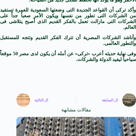
وأكد تركى أن القواعد الجديدة التى وضعتها السعودية للعمرة تستفيد
من الشركات التى تطور من نفسها ويكون الأمر صعباً جداً على
الشركات التى مازالت تعمل بالفكر القديم الذى أصبح يتلاشى فى
العالم.
وأناشد الشركات المصرية أن تترك الفكر القديم وتتجه للمستقبل
والتطور العالمى.
وفى نهاية حديثه أعرب «تركى» عن أمله أن يكون لدى مصر 50 موقعاً
سياحياً ليفيد الدولة والشركات.
ال
السابقة
ال
التالية
مقالات مشابهة