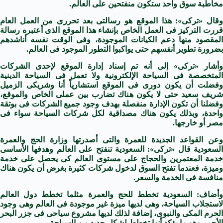
مخاطبة سوق واحد ستكون منفتحين على العالم.
وقال «تركى»: هذا الموقع هو رسالتى بعد تحررى من العمل العام
قررت التركيز فى العمل الخاص بإنشاء هذا الموقع الذى أعتبره رسالة
المقصود منها دعم الكيانات الموجودة، وفى الوقت نفسه أناشدهم
بضرورة تطوير أنفسهم حتى يواكبوا التطور الموجود فى العالم.
وأشار «تركى» إلى أنه تم إسناد إدارة الموقع لإحدى الشركات
المتخصصة فى السياحة الإلكترونية ولا تعمل فى السياحة الدينية
وفضلت أن يكون دورى فى الموقع استشارياً أنا وشريكى الزميل
شريف سعيد حتى لا يكون هناك تضارب بين عملى الخاص والموقع،
وفضلنا أن تكون الإدارة منفصلة بهدف وجود جميع الشركات فى بوتقة
واحدة، وبذلك يكون هناك مصداقية لكل شركات السياحة سواء فى
مصر أو خارجها.
وعن القواعد الجديدة للعمرة والتى أصدرتها وزارة الحج والعمرة
السعودية قال «تركى»: السعودية تنفتح على العالم وهدفها الأساسى
خدمة المعتمرين والحجاج على مستوى العالم كى يحصل على خدمة
وميزة، فعندما تفتح السوق لدخول شركات كثيرة بغرض أن يكون هناك
منافسة فى الخدمة والسعر.
وأضاف: السعودية تخطط للحج والعمرة مثلما تخطط دول العالم
لاستجلاب السياحة، وهى لديها ميزة غير موجودة فى العالم وهى وجود
الحرم المكى والنبوى، إضافة لذلك لديها مشروع سياحى فى جزر البحر
الأحمر وهو ما يؤكد أنها تخطط لشكل جديد من السياحة.