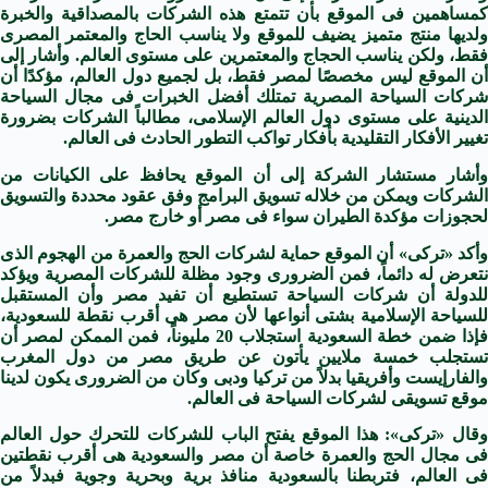
كمساهمين فى الموقع بأن تتمتع هذه الشركات بالمصداقية والخبرة
ولديها منتج متميز يضيف للموقع ولا يناسب الحاج والمعتمر المصرى
فقط، ولكن يناسب الحجاج والمعتمرين على مستوى العالم. وأشار إلى
أن الموقع ليس مخصصًا لمصر فقط، بل لجميع دول العالم، مؤكدًا أن
شركات السياحة المصرية تمتلك أفضل الخبرات فى مجال السياحة
الدينية على مستوى دول العالم الإسلامى، مطالباً الشركات بضرورة
تغيير الأفكار التقليدية بأفكار تواكب التطور الحادث فى العالم.
وأشار مستشار الشركة إلى أن الموقع يحافظ على الكيانات من
الشركات ويمكن من خلاله تسويق البرامج وفق عقود محددة والتسويق
لحجوزات مؤكدة الطيران سواء فى مصر أو خارج مصر.
وأكد «تركى» أن الموقع حماية لشركات الحج والعمرة من الهجوم الذى
نتعرض له دائماً، فمن الضرورى وجود مظلة للشركات المصرية ويؤكد
للدولة أن شركات السياحة تستطيع أن تفيد مصر وأن المستقبل
للسياحة الإسلامية بشتى أنواعها لأن مصر هى أقرب نقطة للسعودية،
فإذا ضمن خطة السعودية استجلاب 20 مليوناً، فمن الممكن لمصر أن
تستجلب خمسة ملايين يأتون عن طريق مصر من دول المغرب
والفارإيست وأفريقيا بدلاً من تركيا ودبى وكان من الضرورى يكون لدينا
موقع تسويقى لشركات السياحة فى العالم.
وقال «تركى»: هذا الموقع يفتح الباب للشركات للتحرك حول العالم
فى مجال الحج والعمرة خاصة أن مصر والسعودية هى أقرب نقطتين
فى العالم، فتربطنا بالسعودية منافذ برية وبحرية وجوية فبدلاً من