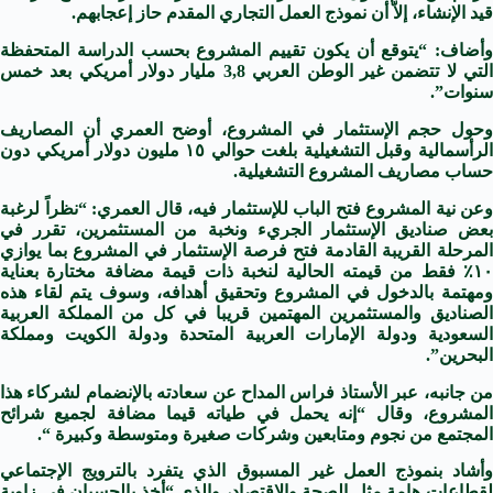
قيد الإنشاء، إلاّ أن نموذج العمل التجاري المقدم حاز إعجابهم.
وأضاف: “يتوقع أن يكون تقييم المشروع بحسب الدراسة المتحفظة
التي لا تتضمن غير الوطن العربي 3,8 مليار دولار أمريكي بعد خمس
سنوات”.
وحول حجم الإستثمار في المشروع، أوضح العمري أن المصاريف
الرأسمالية وقبل التشغيلية بلغت حوالي ١٥ مليون دولار أمريكي دون
حساب مصاريف المشروع التشغيلية.
وعن نية المشروع فتح الباب للإستثمار فيه، قال العمري: “نظراً لرغبة
بعض صناديق الإستثمار الجريء ونخبة من المستثمرين، تقرر في
المرحلة القريبة القادمة فتح فرصة الإستثمار في المشروع بما يوازي
١٠٪‏ فقط من قيمته الحالية لنخبة ذات قيمة مضافة مختارة بعناية
ومهتمة بالدخول في المشروع وتحقيق أهدافه، وسوف يتم لقاء هذه
الصناديق والمستثمرين المهتمين قريبا في كل من المملكة العربية
السعودية ودولة الإمارات العربية المتحدة ودولة الكويت ومملكة
البحرين”.
من جانبه، عبر الأستاذ فراس المداح عن سعادته بالإنضمام لشركاء هذا
المشروع، وقال “إنه يحمل في طياته قيما مضافة لجميع شرائح
المجتمع من نجوم ومتابعين وشركات صغيرة ومتوسطة وكبيرة “.
وأشاد بنموذج العمل غير المسبوق الذي يتفرد بالترويج الإجتماعي
لقطاعات هامة مثل الصحة والإقتصاد، والذي “أخذ بالحسبان في زاوية