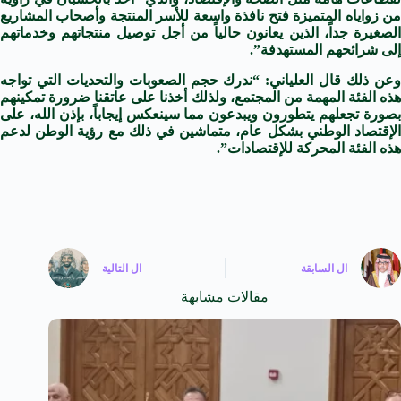
من زواياه المتميزة فتح نافذة واسعة للأسر المنتجة وأصحاب المشاريع
الصغيرة جداً، الذين يعانون حالياً من أجل توصيل منتجاتهم وخدماتهم
إلى شرائحهم المستهدفة”.
وعن ذلك قال العلياني: “ندرك حجم الصعوبات والتحديات التي تواجه
هذه الفئة المهمة من المجتمع، ولذلك أخذنا على عاتقنا ضرورة تمكينهم
بصورة تجعلهم يتطورون ويبدعون مما سينعكس إيجاباً، بإذن الله، على
الإقتصاد الوطني بشكل عام، متماشين في ذلك مع رؤية الوطن لدعم
هذه الفئة المحركة للإقتصادات”.
ال
السابقة
ال
التالية
مقالات مشابهة