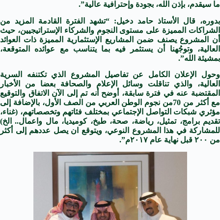
ما سيقدم، بإذن الله، بجودة وإحترافية عالية”.
بدوره، قال الأستاذ حامد دخيل: “تشهد الفترة القادمة المزيد من
الشراكات المميزة على مستوى النجوم والشركاء الإستراتيجيين، حيث
أن المشروع يصنف ضمن المشاريع الإستثمارية المميزة ذات العوائد
العالية، وتوجُهنا أن يستثمر فيه بما يتناسب مع عوائده المتوقعة،
بمشيئة الله”.
وحول الإعلان الكامل عن تفاصيل المشروع الذي تكتنفه السرية
العالية، والذي تناقلت وسائل الإعلام والصحافة بعضا من الأخبار
المقتضبة عنه في فترة سابقة، أوضح أنه تم إلى الآن الاتفاق والتوقيع
مع أكثر من 70من نجوم الوطن العربي من الصف الأول، بالإضافة إلى
مؤثري شبكات التواصل الإجتماعي بمختلف فئاتهم وتخصصاتهم، (غناء،
تقديم برامج، تمثيل، رياضة، صحة، طبخ، كوميديا، مال واعمال.. الخ)
للمشاركة في هذا المشروع النوعي، ويتوقع ان يصل عددهم إلى أكثر
من ٢٠٠ قبل نهاية عام ٢٠١٧م”.