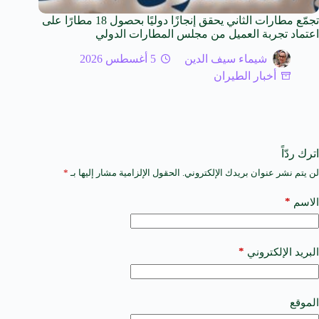
تجمّع مطارات الثاني يحقق إنجازًا دوليًا بحصول 18 مطارًا على
اعتماد تجربة العميل من مجلس المطارات الدولي
شيماء سيف الدين
5 أغسطس 2026
أخبار الطيران
اترك ردّاً
لن يتم نشر عنوان بريدك الإلكتروني.
الحقول الإلزامية مشار إليها بـ
*
A
l
t
*
الاسم
e
r
n
a
*
البريد الإلكتروني
t
i
v
e
الموقع
: