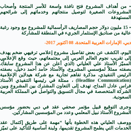
• من أهداف المشروع فتح نافذة واسعة للأسر المنتجة وأصحاب
المشروعات الصغيرة لتوصيل منتجاتهم وخدماتهم إلى شرائحهم
المستهدفة
• 15 مليون دولار حجم المصاريف الرأسمالية للمشروع مع وجود رغبة
عالية من صناديق الإستثمار الجريء في المنطقة للمشاركة
دبي، الإمارات العربية المتحدة، 08 اكتوبر 2017-
اليوم، الكشف عن بعض تفاصيل مشروع إعلامي ترفيهي ضخم يهدف
إلى تقريب نجوم العالم العربي إلى مجتمعاتهم، حيث وقع الإعلامي
المميّز الأستاذ علي العلياني (الذي أعلن عن هذا المشروع سابقاً)،
بصفته ممثلاً لمؤسسي المشروع، والأستاذ حامد أحمد دخيل، بصفته
الرئيس التنفيذي، مذكرة تفاهم تجارية مع شركة هيدلاين الإعلامية
(Headline Communication) ، ممثلة في رئيسها التنفيذي الأستاذ
فراس عادل المداح، تهدف إلى التعاون المشترك بين المشروع وبين
الشركة المتخصصة في مجال التسويق والتواصل في المملكة العربية
السعودية.
وجرى التوقيع قبيل مؤتمر صحفي عقد في دبي بحضور مؤسس
المشروع الأستاذ نبيل المعلمي وعدد من المؤسسين المشاركين.
ووصف العلياني هذه الخطوة بأنها “مهمة على طريق إكتمال عقد
الخدمات التي يطمح المشروع تقديمها، ولبنة أساسية للتأكيد على تميّز