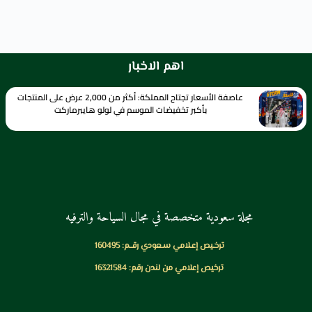
اهم الاخبار
عاصفة الأسعار تجتاح المملكة: أكثر من 2,000 عرض على المنتجات
بأكبر تخفيضات الموسم في لولو هايبرماركت
مجلة سعودية متخصصة في مجال السياحة والترفيه
ترخـيص إعـلامي سـعودي رقــم: 160495
ترخيص إعلامي من لندن رقم: 16321584