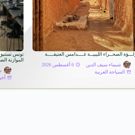
لـــؤة الصحــراء الليبيــة غــــدامس العتيقــــة
تونس تستبق 
الموازنة الص
شيماء سيف الدين
6 أغسطس 2026
ش
السياحة العربية
أخب