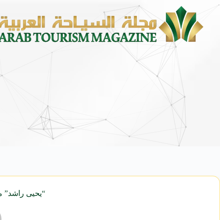
محمد يوسف ناغي للسيارات تطلق ه
“يحيى راشد” من