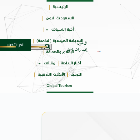
الرئيسية
السعودية اليوم
جائزتي
أخبار السياحة
أوسكار
السياحة الميسرة (الدامجة)
الدخول
آخر الأخبار
ـ SUV المدمجة
سوماتيرام.. تجربة فريدة تجمع بين ال
7 أغسطس 2026
إصدارات المجلة
الإعلام والصحافة
أخبار الرياضة
مقالات
الترفيه
الأكلات الشعبية
Global Tourism