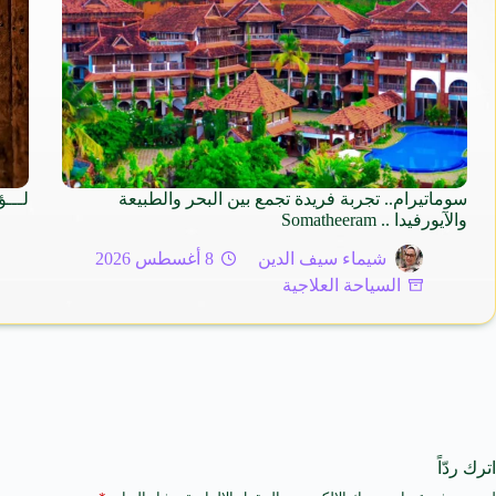
سوماتيرام.. تجربة فريدة تجمع بين البحر والطبيعة
لـــؤ
والآيورفيدا .. Somatheeram
شيماء سيف الدين
8 أغسطس 2026
السياحة العلاجية
اترك ردّاً