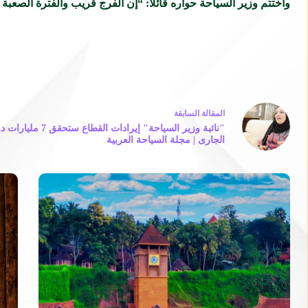
واختتم وزير السياحة حواره قائلاً: “إن الفرج قريب والفترة الصع
ال
مقالة
السابقة
"نائبة وزير السياحة" إيرادات 
الجارى | مجلة السياحة العربية