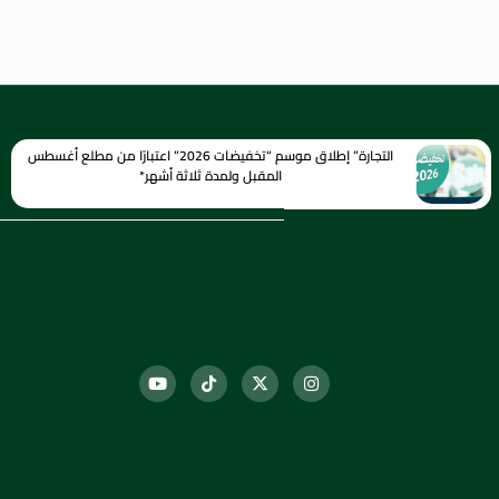
التجارة” إطلاق موسم “تخفيضات 2026” اعتبارًا من مطلع أغسطس
المقبل ولمدة ثلاثة أشهر*