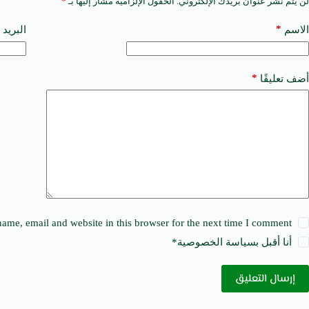
لن يتم نشر عنوان بريدك الإلكتروني.
الحقول الإلزامية مشار إليها بـ
*
A
l
t
*
الاسم
البريد 
e
r
n
a
*
أضف تعليقًا
t
i
v
e
:
ame, email and website in this browser for the next time I comment.
أنا أقبل ب
سياسة الخصوصية
*
إرسال التعليق