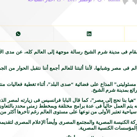
قام فى مدينة شرم الشيخ رسالة موجهة إلى العالم كله، عن مدى الأمن 
ى مصر وشبابها، لأننا أثبتنا للعالم أجمع أننا نتقبل الحوار من الجم
سئوليتى” المذاع على فضائية “صدى البلد”، أثناء تغطية فعاليات من
ائع بمدينة شرم الشيخ.
“هيا بنا نحج إلى مصر”، كما قال البابا فرانسيس فى زيارته لمصر الذى 
 يتم العمل حالياً فى عدة برامج مختلفة وبمخطط زمنى محدد بالتعاون م
تعتبر الأولى من نوعها على مستوى العالم رغم تأخرها أكثر من 2000 سنة.
كة الكنيسة المصرية والمجتمع المصرى وأيضاً الإعلام المصرى لتقديم