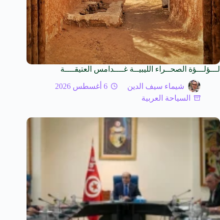
لـــؤلـــؤة الصحــراء الليبيــة غــــدامس العتيقــــة
شيماء سيف الدين
6 أغسطس 2026
السياحة العربية