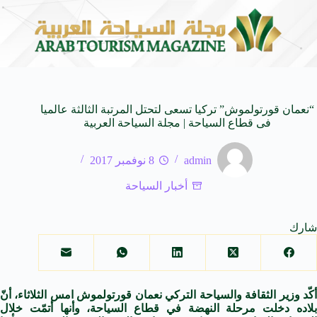
حي في المتوسط
جوائز أثر تضيف فئة “أفضل حملة رياضية” في نسختها ا
6 أغسطس 2026
“نعمان قورتولموش” تركيا تسعى لتحتل المرتبة الثالثة عالميا
فى قطاع السياحة | مجلة السياحة العربية
admin
8 نوفمبر 2017
أخبار السياحة
شارك
كّد وزير الثقافة و
السياحة
التركي نعمان قورتولموش امس الثلاثاء، أنّ
لاده دخلت مرحلة النهضة في
قطاع
السياحة
، وأنها أتمّت خلال