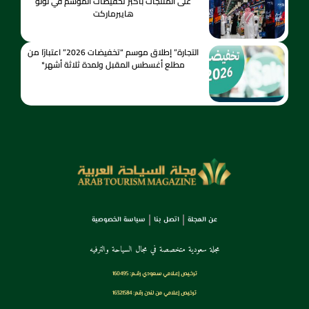
على المنتجات بأكبر تخفيضات الموسم في لولو
هايبرماركت
التجارة” إطلاق موسم “تخفيضات 2026” اعتبارًا من
مطلع أغسطس المقبل ولمدة ثلاثة أشهر*
عن المجلة
اتصل بنا
سياسة الخصوصية
مجلة سعودية متخصصة في مجال السياحة والترفيه
ترخـيص إعـلامي سـعودي رقــم: 160495
ترخيص إعلامي من لندن رقم: 16321584