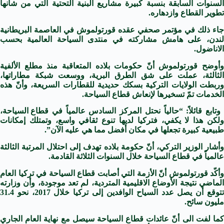
السنوات السابقة بنسبة كبيرة مشاريع البنية التحتية التي من شأنها
تطوير ال
قطاع
وازدهاره.
جاء ذلك في مؤتمر صحفي عقده قورتولموش في العاصمة البريطانية
لندن، على هامش مشاركته في منتدى
السياحة
العالمية بحسب
الاناضول.
وأوضح قورتولموش أنّ حكومات بلاده المتعاقبة منذ مطلع الألفية
الثالثة، عملت على شق ال
طرق
البرية، ووسعت شبكة
مطارات
ها،
وربطت الولايات التركية بسكك حديدية للقطارات السريعة، وأنّ هذه
الخدمات تمّ تسخيرها لإنعاش
قطاع
السياحة
.
وتابع قائلاً: “حالياً نحتل المركز السادس عالمياً في
قطاع
السياحة
،
لكن هذا لا يكفي، ف
تركيا
لديها تنوع ثقافي واسع، وتمتلك إمكانات
طبيعية كبيرة تجعلها في مكان أفضل مما هي عليه الآن”.
وأشار الوزير التركي، أنّ حكومة بلاده تهدف إلى احتلال المرتبة الثالثة
عالمياً في
قطاع
السياحة
خلال السنوات الثلاثة القادمة.
وأكّد قورتولموش أنّ الأزمة التي أصابت
قطاع
السياحة
في
تركيا
العام
الماضي نتيجة الأوضاع الاقليمية المتردية، لم تعد موجودة، وأن وزارته
توقع أن يصل عدد السياح الوافدين إلى
تركيا
خلال 2017، نحو 31.4
مليون
سائح
.
ما لفت الى أنّ عائدات
قطاع
السياحة
سيصل مع نهاية العام الجاري