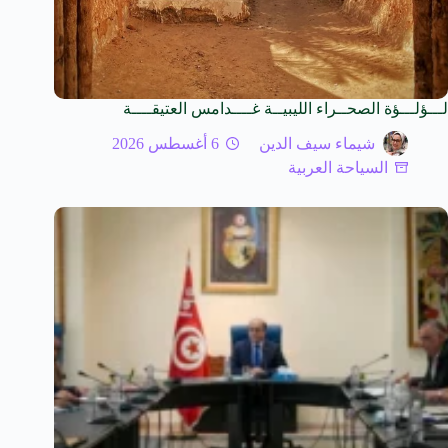
لـــؤلـــؤة الصحــراء الليبيــة غــــدامس العتيقــــة
شيماء سيف الدين
6 أغسطس 2026
السياحة العربية