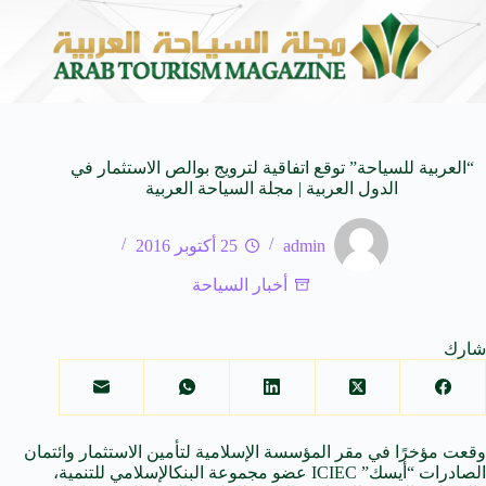
ي في المتوسط
جوائز أثر تضيف فئة “أفضل حملة رياضية” في نسختها ال
6 أغسطس 2026
“العربية للسياحة” توقع اتفاقية لترويج بوالص الاستثمار في
الدول العربية | مجلة السياحة العربية
admin
25 أكتوبر 2016
أخبار السياحة
شارك
وقعت مؤخرًا
في
مقر المؤسسة الإسلامية لتأمين الاستثمار وائتمان
الصادرات “أيسك” ICIEC عضو مجموعة البنك
الإسلامي
للتنمية،