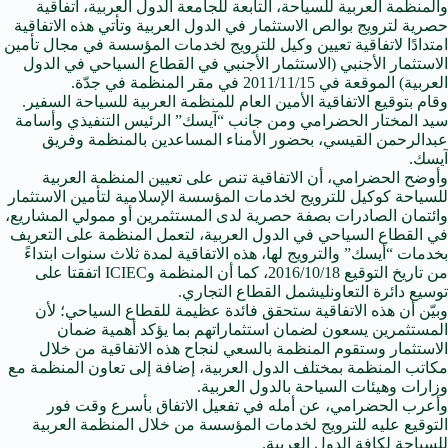
والمنظمة العربية للسياحة، التابعة للجامعة الدول العربية، اتفاقية
حصرية لترويج بوالص الاستثمار
في
الدول العربية وتأتي هذه الاتفاقية
امتدادًا لاتفاقية تعيين وكيل للترويج لخدمات المؤسسة في مجال تأمين
الاستثمار الأجنبي (الاستثمار الأجنبي في القطاع السياحي في الدول
العربية) الموقعة في 2011/11/15 في مقر المنظمة في جدّة.
وقام بتوقيع الاتفاقية الأمين العام للمنظمة العربية للسياحة السفير.
سيد المختار الحضرامي ومن جانب “آيسك” الرئيس التنفيذي
وأسامة
عبدالرحمن القيسي، بحضور الأمناء المساعدين بالمنظمة وفريق
آيسك.
وأوضح الحضرامي، أن الاتفاقية تنص
على
تعيين المنظمة العربية
للسياحة كوكيل للترويج لخدمات المؤسسة الإسلامية لتأمين الاستثمار
وائتمان الصادرات بصفة حصرية لدى
المستثمرين
أو ممولي المشاريع،
في القطاع السياحي في الدول العربية، لتعمل المنظمة
على
التعريف
بخدمات “أيسك” والترويج لها، هذه الاتفاقية لمدة ثلاث سنوات ابتداءً
من تاريخ التوقيع 2016/10/18، كما أن المنظمة وICIEC اتفقتا على
توسيع دائرة
التعاون
ليشمل القطاع التجاري.
وبيّن أن هذه الاتفاقية ستحقق فائدة عظيمة للقطاع السياحي؛ لأن
المستثمرين
يسعون لضمان استثماراتهم بما يؤكد أهمية ضمان
الاستثمار وستقوم المنظمة بالسعي لنجاح هذه الاتفاقية من خلال
مكاتب المنظمة بمختلف الدول العربية، إضافة إلى
تعاون
المنظمة مع
وزارات
وهيئات السياحة بالدول العربية.
وأعرب الحضرامي، عن أمله في تفعيل الاتفاق بأسرع وقت فور
التوقيع عليه للترويج لخدمات المؤسسة من خلال المنظمة العربية
للسياحة لكافة الدول العربية.