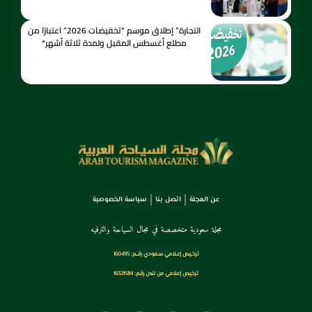
التجارة” إطلاق موسم “تخفيضات 2026” اعتبارًا من
مطلع أغسطس المقبل ولمدة ثلاثة أشهر*
عن المجلة
اتصل بنا
سياسة الخصوصية
مجلة سعودية متخصصة في مجال السياحة والترفيه
ترخـيص إعـلامي سـعودي رقــم: 160495
ترخيص إعلامي من لندن رقم: 16321584