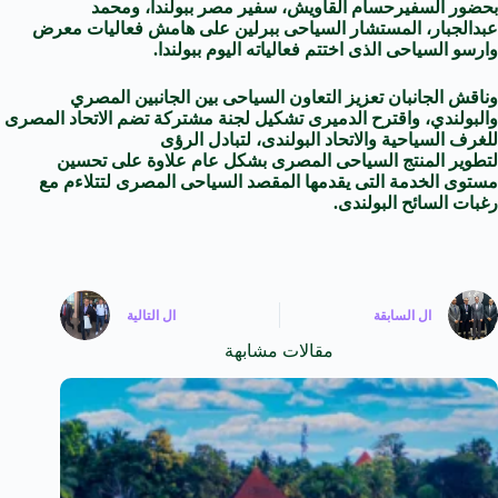
بحضور
السفير
حسام القاويش،
سفير
مصر ببولندا، ومحمد
عبدالجبار،
المستشار
السياحى ببرلين على هامش فعاليات معرض
وارسو السياحى الذى اختتم فعالياته
اليوم
ببولندا.
وناقش الجانبان تعزيز التعاون السياحى بين الجانبين المصري
والبولندي، واقترح الدميرى تشكيل لجنة مشتركة تضم الاتحاد المصرى
للغرف السياحية والاتحاد البولندى، لتبادل الرؤى
لتطوير
المنتج
السياحى المصرى بشكل عام علاوة على تحسين
مستوى الخدمة التى يقدمها المقصد السياحى المصرى لتتلاءم مع
رغبات
السائح
البولندى.
ال
السابقة
ال
التالية
مقالات مشابهة