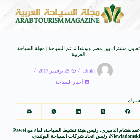
لـ SUV المدمجة
سوماتيرام.. تجربة فريدة تجمع بين 
7 أغسطس 2026
تعاون مشترك بين مصر وبولندا لدعم السياحة | مجلة السياحة
العربية
admin
25 نوفمبر 2017
أخبار السياحة
شارك
عقد
هشام الدميرى
،
رئيس
هيئة تنشيط
السياحة
، لقاء مع Pawel
Niewiadomski،
رئيس
اتحاد شركات
السياحة
البولندى،