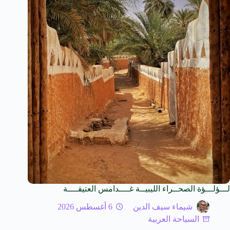
لـــؤلـــؤة الصحــراء الليبيــة غــــدامس العتيقــــة
شيماء سيف الدين
6 أغسطس 2026
السياحة العربية