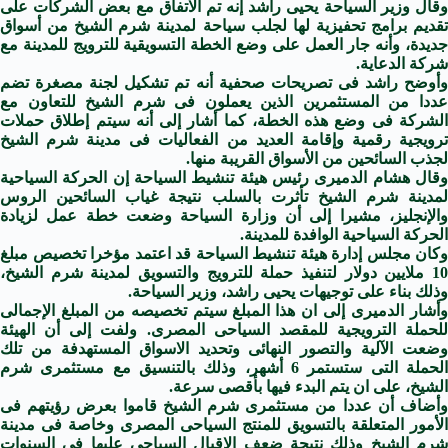
وقال وزير السياحة يحيى راشد إنه تم الاتفاق مع بعض الشركات على
تقديم برامج تحفيزية لها لجلب سياحة لمدينة شرم الشيخ من أسواق
جديدة، وأنه جار العمل على وضع الخطة التسويقية للترويج للمدينة مع
شركة الدعاية.
وأوضح راشد فى تصريحات صحفية أنه تم تشكيل لجنة مصغرة تضم
عددا من المستثمرين الذين يعملون فى شرم الشيخ للتعاون مع
الشركة فى وضع هذه الخطة، كما أشار إلى أنه سيتم إطلاق حملات
ترويجية رقمية وإقامة العديد من الفعاليات فى مدينة شرم الشيخ
لجذب السائحين من الأسواق القريبة منها.
وقال هشام الدميرى رئيس هيئة تنشيط السياحة إن الحركة السياحية
لمدينة شرم الشيخ تأثرت بالسلب نتيجة غياب السائحين الروس
والإنجليز، مشيرا إلى أن وزارة السياحة وضعت خطة عمل لزيادة
الحركة السياحية الوافدة للمدينة.
وكان مجلس إدارة هيئة تنشيط السياحة قد اعتمد مؤخرا تخصيص مبلغ
10 ملايين دولار لتنفيذ حملة للترويج والتسويق لمدينة شرم الشيخ،
وذلك بناء على توجيهات يحيى راشد، وزير السياحة.
وأشار الدميرى إلى ان هذا المبلغ سيتم تخصيصه من المبلغ الإجمالى
للحملة الترويجية للمقصد السياحى المصرى. ولفت إلى أن الهيئة
وضعت الآلية والتصور النهائى وتحديد الاسواق المستهدفة من تلك
الحملة التى ستستمر 6 أشهر، وذلك بالتنسيق مع مستثمرى شرم
الشيخ، على ان يتم البدء فيها بأقصى سرعة.
وأضاف أن عددا من مستثمرى شرم الشيخ قاموا بعرض رؤيتهم فى
الأمور المتعلقة بالتسويق للمنتج السياحى المصرى وخاصة فى مدينة
شرم الشيخ وذلك نتيجة ضعف الاقبال السياحى عليها فى السنوات