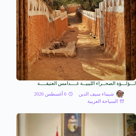
لـــؤلـــؤة الصحــراء الليبيــة غــــدامس العتيقــــة
شيماء سيف الدين
6 أغسطس 2026
السياحة العربية