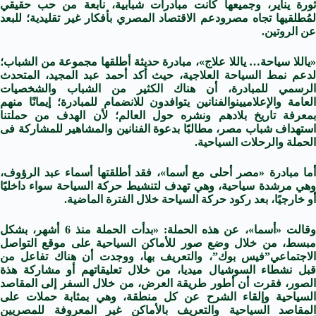
ورة يناير، وجميعها كانت مبادرات شبابية، نابعة من
حب
حقيقي
لمُطلقيها تجاه مصر
ودعم
الاقتصاد المصري
بأفكار غير تقليدية؛ للبعد
عن الروتين.
«ياللا سياحة… ياللا علاج»، مبادرة حديثة أطلقها مجموعة من الشباب؛
دعم نمط
السياحة العلاجية
، حيث أكد أحمد عبد المجيد، المتحدث
الرسمي للمبادرة، أن هناك الكثير من الشباب والشخصيات
لعامة
والإعلاميين
والفنانين
يتوافدون للانضمام للمبادرة؛ إيمانًا منهم
بمعرفة تاريخ بلادهم ونشره حول العالم؛ لأن الهدف من حملتنا
استهداف شباب مصر، مطالبًا بدعوة
الفنانين
والمشاهير للمشاركة فى
الحملة
والرحلات السياحية
.
أما مبادرة «مصر أحلى مع أسما»، فقد أطلقتها أسماء عبد الرؤوف،
وهي مرشدة سياحية، وهي تهدف لتنشيط حركة السياحة سواء داخليًا
أو خارجيًا، بعد ركود حركة السياحة خلال الفترة الماضية.
وقالت «أسما»، عن هذه الحملة: «بدأت الحملة منذ 6 أشهر، بشكل
بسط، من خلال وضع صور للأماكن السياحية على
موقع
التواصل
الاجتماعي”فيس بوك”، والتعريف بها، ووجدت أن هناك تفاعل من
بل
نشطاء
السوشيال ميديا، من خلال تعليقاتهم أو مشاركة هذة
الصور، فقرت أن أطور طريقة العرض، من خلال السفر إلى المقاصد
السياحية وإلقاء الشرح عن كل منطقة، وهي بمثابة حملات على
المقاصد السياحية والتعريف بالأماكن غير المعروفة للمصريين