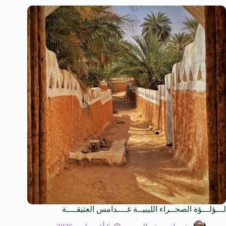
لـــؤلـــؤة الصحــراء الليبيــة غــــدامس العتيقــــة