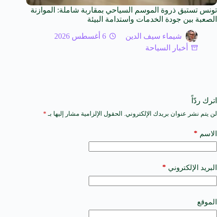
تونس تستبق ذروة الموسم السياحي بمقاربة شاملة: الموازنة
الصعبة بين جودة الخدمات واستدامة البيئة
شيماء سيف الدين
6 أغسطس 2026
أخبار السياحة
اترك ردّاً
لن يتم نشر عنوان بريدك الإلكتروني.
الحقول الإلزامية مشار إليها بـ
*
A
l
t
*
الاسم
e
r
n
a
*
البريد الإلكتروني
t
i
v
e
الموقع
: