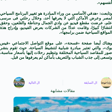
أنفسهم».
وتابعت: «هدفي الأساسي من وراء المبادرة هو تغيير البرنامج السياحي
مصر وعرض الأماكن التي لا يعرفها
أحد
، وخلال رحلتي فى مرسى
علم، عرضت مقطع
فيديو
عن وادي الجمال وحناطة والقلعين، وحقق
نتشارًا كبيرًا، وقامت عددًا من
الشركات
بعرض
الفيديو
،
وإدراج
هذة
المواقع السياحية ضمن برامجها».
وهناك أيضا صفحة «فسحة»، على
موقع
التواصل الاجتماعي «فيس
بوك»، والتي تعتبر مبادرة شبابية لتنشيط السياحة، حيث تقوم بنشر
صور للمقاصد السياحية المختلفة وتنظيم رحلات إليها بأسعار مناسبة،
وتسعى إلى جذب الشباب والتعريف بأماكن لم يعرفوها من قبل.
ال
السابقة
ال
التالية
مقالات مشابهة