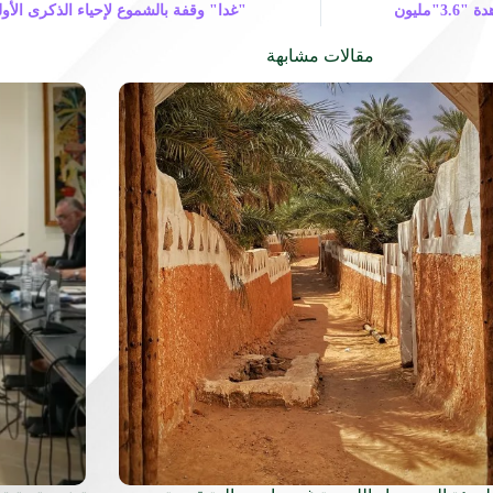
فيديو لـ"تنشيط السياحة المصرية" يحقق أعلى نسبة مشاهدة "3.6"مليون
"غدا" وقفة بالشموع لإحياء الذكرى الأول
مقالات مشابهة