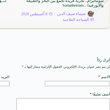
سوماتيرام.. تجربة فريدة تجمع بين البحر والطبيعة
لـــؤ
والآيورفيدا .. Somatheeram
شيماء سيف الدين
8 أغسطس 2026
السياحة العلاجية
اترك ردّاً
لن يتم نشر عنوان بريدك الإلكتروني.
الحقول الإلزامية مشار إليها بـ
*
A
l
t
*
الاسم
البريد 
e
r
n
a
*
أضف تعليقًا
t
i
v