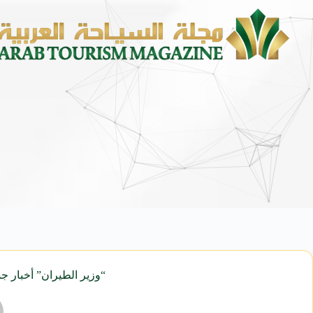
محمد يوسف ناغي للسيارات تطلق هي
“وزير الطيران” أخبار جد