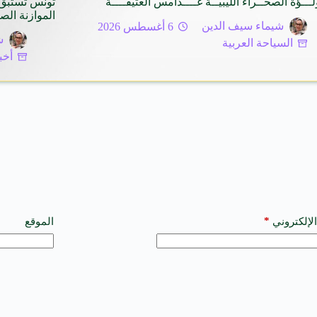
لـــؤة الصحــراء الليبيــة غــــدامس العتيقــــة
تونس تستبق 
الموازنة الص
شيماء سيف الدين
6 أغسطس 2026
ش
السياحة العربية
أخب
*
الإلكتروني
الموقع