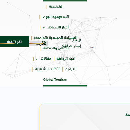
الرئيسية
السعودية اليوم
جائزتي
أخبار السياحة
أوسكار
السياحة الميسرة (الدامجة)
الدخول
آخر الأخبار
 SUV المدمجة
سوماتيرام.. تجربة فريدة تجمع بين ال
7 أغسطس 2026
إصدارات المجلة
الإعلام والصحافة
أخبار الرياضة
مقالات
الترفيه
الأكلات الشعبية
Global Tourism
ية