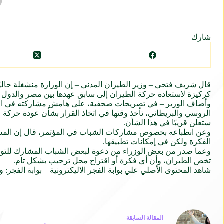
شارك
قال شريف فتحي – وزير الطيران المدني – إن الوزارة منشغلة حالي
كركيزة لاستعادة حركة الطيران إلى سابق عهدها بين
مصر
والدول 
وأضاف الوزير – في تصريحات صحفية، على هامش مشاركته في
ا
الروسي والبريطاني، تأخذ وقتها في اتخاذ
القرار
بشأن عودة حركة الط
ستعلن قريبًا في هذا الشأن.
وعن انطباعه بخصوص مشاركات الشباب في المؤتمر، قال إن المشاركة
الفكرة ولكن في إمكانات تطبيقها.
وعما صدر من بعض
الوزراء
من دعوة لبعض الشباب المشارك للتواصل
تخص الطيران، وأن أي فكرة أو اقتراح محل ترحيب بشكل تام.
شاهد المحتوى الأصلي علي بوابة الفجر الاليكترونية –
بوابة الفجر: 
ال
مقالة
السابقة