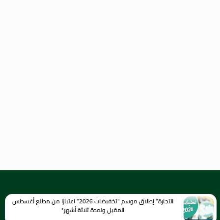
التجارة” إطلاق موسم “تخفيضات 2026” اعتبارًا من مطلع أغسطس
المقبل ولمدة ثلاثة أشهر*