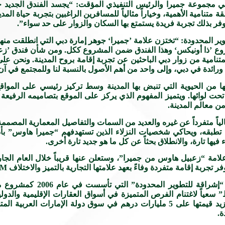
 في مجموعة جميرا والرئيس التنفيذي المؤقت: “يجسد الفندق الجديد
امية الأهمية، وخياراً مثالياً للمسافرين الراغبين بتجربة حياة المدي
ر بذلك تجربة فريدة يستمتع بها السكان والزوار على حد سواء”.
 المحدودة: “تختزن علامة ’جميرا‘ جوهر إمارة دبي التي انطلقت منها
لة لمشروع ’ذا أونيكس‘ وهذا الفندق ضمن المشروع ككل. ومن شأن فندق 
تنامية من زوار دبي الباحثين عن تجربة إقامة بروح المدينة. ونحن عل
ائدة في دبي، وإلى واحد من أهم الأصول بالنسبة لنا وللمجتمع في آن 
من الحيوية التي تنبض بها المدينة وسط تركيز رئيسي على المواقع 
 لوائها. ويتميز المفهوم الذي يركز على الموقع بتصاميمه الرفيعة 
من معالم المدينة.
ً متفرداً عن غيره والعديد من السمات والتفاصيل المعمارية المصممة
لذي تطبقه، ويحاكي شخصيات النزلاء الذين تستهدفهم “جميرا هاوس” ب
ها تارة، والانطلاق بحثاً عن كل ما هو جديد تارة أخرى.
قامة متفردة وفاءً بعهد علامتها التجارية بالتميز والاختلاف STAY DIFFERENTTM.
وتعد “أونيكس للتطوير العقاري” أ
عياً لاغتنام الفرص المتميزة في أسواق العقارات الإقليمية والدول
للتطوير والشركات الشقيقة والتابعة لها إدارة مجموعة مشاريع تزيد قيمتها على 5 مليارات درهم
ة.