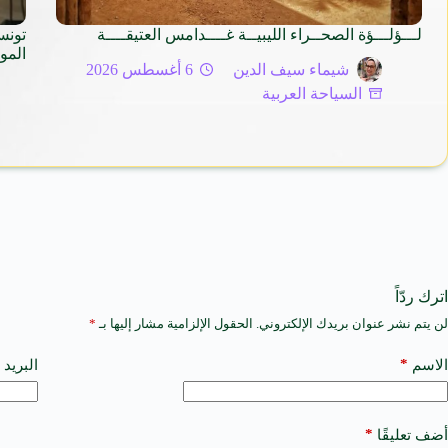
لـــؤلـــؤة الصحــراء الليبيــة غــــدامس العتيقــــة
تونس
المو
شيماء سيف الدين
6 أغسطس 2026
السياحة العربية
اترك ردّاً
لن يتم نشر عنوان بريدك الإلكتروني.
الحقول الإلزامية مشار إليها بـ
*
A
l
t
*
الاسم
البريد 
e
r
n
a
*
أضف تعليقًا