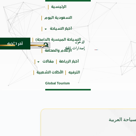
الرئيسية
السعودية اليوم
جائزتي
أخبار السياحة
أوسكار
السياحة الميسرة (الدامجة)
الدخول
آخر الأخبار
المتوسط
جوائز أثر تضيف فئة “أفضل حملة رياضية” في نسختها الأكثر تطو
6 أغسطس 2026
إصدارات المجلة
الإعلام والصحافة
أخبار الرياضة
مقالات
الترفيه
الأكلات الشعبية
Global Tourism
ياحة العربية