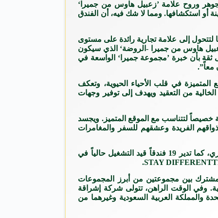
 جوهر وروح علامة ’زعبيل هاوس من جميرا‘
نة أو استكشافها. ومما لا شك فيه، أن الفندق
 لتتحول إلى علامة تجارية رائدة على مستوى
’زعبيل هاوس من جميرا -الروضة‘ الذي سيكون
ى ثقة بأن خبرة ’مجموعة جميرا‘ الواسعة في
معاً”.
المتميزة في قلب الأحياء الحيوية، وتعكف
الخالية من التعقيد ويهدف إلى توفير وجهات
 خصيصاً لتتناسب مع الموقع المتميز. ويجسد
أذواقهم الفريدة وعشقهم للسفر والمغامرات
وفي جعبة “جميرا” خمس اتفاقيات لإدارة وتشغيل الفنادق تحت علامة “زعبيل هاوس من جميرا”، وستعلن عنها قريباً خلال العام الجاري، كما تدير 19 فندقاً قيد التشغيل حالياً في
حد الشركات التابعة لمجموعة “إشراقة للتطوير المحدودة” التي تأسست في عام 2006 كمشروع مشترك بين مجموعتين من أبرز المجموعات
ية. وفي الوقت الراهن، تتولى شركة إشراقة
 في سوق دولة الإمارات العربية المتحدة والمملكة العربية السعودية وغيرهما من