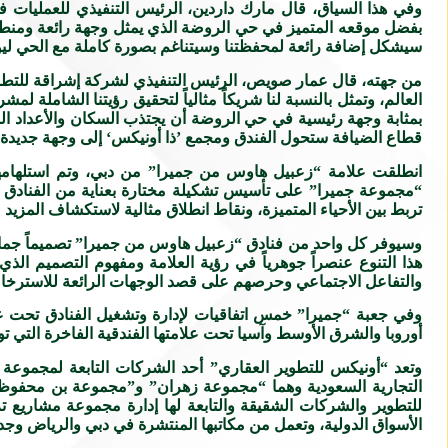
وفي هذا السياق، قال مارك داردين، الرئيس التنفيذي للعمليات
بفضل موقعه المتميز في حي الروضة الذي يمثل وجهة رائعة ومنطقة متن
سيشكل إضافة رائعة لمحفظتنا وسيتناغم بصورة كاملة مع الحي ليوف
من جهته، قال عمار صويص، الرئيس التنفيذي لشركة إشراقة للتطوير
العالم، وتمثل بالنسبة لنا شريكاً مثالياً لتحقيق رؤيتنا الشام
بمثابة وجهة رئيسية في حي الروضة أن يجتذب السكان والأعداد الم
قطاع الضيافة ستحول الفندق ومجمع ’ذا أونيكس‘ إلى وجهة جديدة ور
انطلقت علامة “زعبيل هاوس من جميرا” من دبي، وتم استلهامها 
“مجموعة جميرا” على تأسيس تشكيلة مختارة بعناية من الفنادق تحت
تربط بين الأحياء المتميزة، ونقاط انطلاق مثالية لاستكشاف المزيد 
وسيوفر كل واحد من فنادق “زعبيل هاوس من جميرا” تصميماً جماليا
هذا التنوع عنصراً جوهرياً في رؤية العلامة ومفهوم التصميم ا
والتفاعل الاجتماعي وحرصهم على قصد الوجهات الرائعة للاسترخاء في
أوروبا والشرق الأوسط وآسيا تحت علامتها الفندقية الفاخرة التي توفر تجربة إ
التجارية السعودية وهما “مجموعة زهران” و”مجموعة بن محفوظ” س
الأسواق الدولية، وتعمل من مكاتبها المنتشرة في دبي والرياض وجد