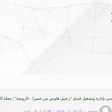
بين قرطاج ومدريد: صياغة جغرافية جديدة للاستثمار السياحي في 
ي بإدارة وتشغيل فندق “زعبيل هاوس من جميرا – الروضة” | مجلة الس
admin
30 يناير 2018
أخبار السياحة