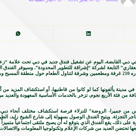
 في دبي القابضة، اليوم عن تشغيل فندق جديد في دبي تحت علامة “ز
 العقاري” التابعة لشركة “إشراقة للتطوير المحدودة”. وسيوفر الفند
الروضة” والمقرر افتتاحه خلال الربع الأخير من العام الجاري، لزواره 210 غرفة ومطعمين وشرفة لتناو
مدينة يألفونها كما لو كانوا من قاطنيها، أو استكشاف المزيد من أو
من فئة الأربع نجوم، تزخر بالخدمات الأساسية المعهودة والعديد من 
س من جميرا- الروضة” للنزلاء فرصة استكشاف مختلف أنحاء دبي
جر التجزئة. ويتيح الفندق الوصول بسهولة إلى شارع الشيخ زايد، الطر
ى ذلك، يقع الفندق الذي يتوقع له أن يصبح ملتقى اجتماعياً متميزاً ل
يعها تحتضن العديد من شركات الإعلام وتكنولوجيا المعلومات والاتصالات