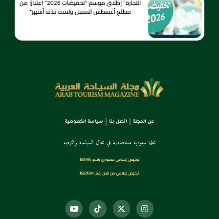
التجارة” إطلاق موسم “تخفيضات 2026” اعتبارًا من
مطلع أغسطس المقبل ولمدة ثلاثة أشهر*
عن المجلة
اتصل بنا
سياسة الخصوصية
مجلة سعودية متخصصة في مجال السياحة والترفيه
ترخـيص إعـلامي سـعودي رقــم: 160495
ترخيص إعلامي من لندن رقم: 16321584