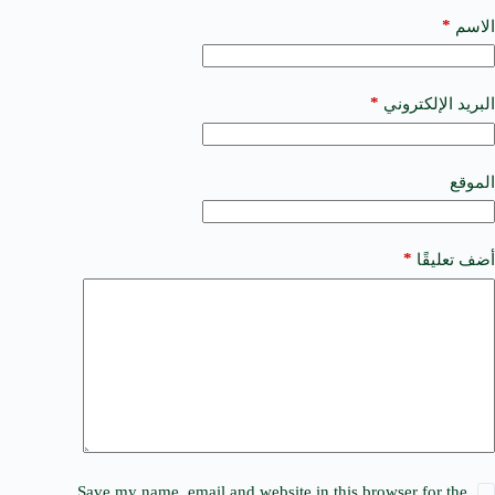
l
t
*
الاسم
e
r
n
a
*
البريد الإلكتروني
t
i
v
e
الموقع
:
*
أضف تعليقًا
Save my name, email and website in this browser for the