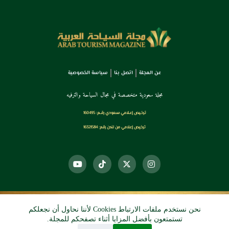
عن المجلة
اتصل بنا
سياسة الخصوصية
مجلة سعودية متخصصة في مجال السياحة والترفيه
ترخـيص إعـلامي سـعودي رقــم: 160495
ترخيص إعلامي من لندن رقم: 16321584
نحن نستخدم ملفات الارتباط Cookies لأننا نحاول أن نجعلكم
© 2026 دي آرو الرقمي
تستمتعون بأفضل المزايا أثناء تصفحكم للمجلة.