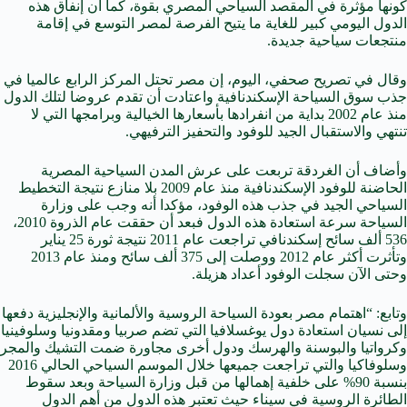
كونها مؤثرة في المقصد السياحي المصري بقوة، كما أن إنفاق هذه
الدول اليومي كبير للغاية ما يتيح الفرصة لمصر التوسع في إقامة
منتجعات سياحية جديدة.
وقال في تصريح صحفي، اليوم، إن مصر تحتل المركز الرابع عالميا في
جذب سوق السياحة الإسكندنافية واعتادت أن تقدم عروضا لتلك الدول
منذ عام 2002 بداية من انفرادها بأسعارها الخيالية وبرامجها التي لا
تنتهي والاستقبال الجيد للوفود والتحفيز الترفيهي.
وأضاف أن الغردقة تربعت على عرش المدن السياحية المصرية
الحاضنة للوفود الإسكندنافية منذ عام 2009 بلا منازع نتيجة التخطيط
السياحي الجيد في جذب هذه الوفود، مؤكدا أنه وجب على وزارة
السياحة سرعة استعادة هذه الدول فبعد أن حققت عام الذروة 2010،
536 ألف سائح إسكندنافي تراجعت عام 2011 نتيجة ثورة 25 يناير
وتأثرت أكثر عام 2012 ووصلت إلى 375 ألف سائح ومنذ عام 2013
وحتى الآن سجلت الوفود أعداد هزيلة.
وتابع: “اهتمام مصر بعودة السياحة الروسية والألمانية والإنجليزية دفعها
إلى نسيان استعادة دول يوغسلافيا التي تضم صربيا ومقدونيا وسلوفينيا
وكرواتيا والبوسنة والهرسك ودول أخرى مجاورة ضمت التشيك والمجر
وسلوفاكيا والتي تراجعت جميعها خلال الموسم السياحي الحالي 2016
بنسبة 90% على خلفية إهمالها من قبل وزارة السياحة وبعد سقوط
الطائرة الروسية في سيناء حيث تعتبر هذه الدول من أهم الدول