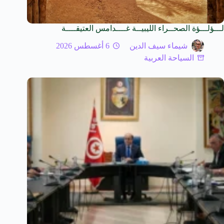
لـــؤلـــؤة الصحــراء الليبيــة غــــدامس العتيقــــة
شيماء سيف الدين
6 أغسطس 2026
السياحة العربية