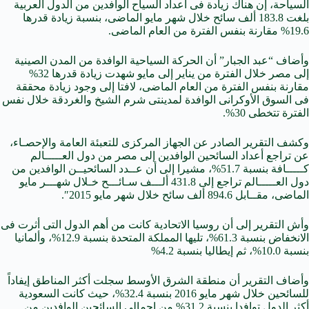
السياحة، إن هناك زيادة فى أعداد السياح الوافدين من الدول العربية
بلغت 183.8 ألف سائح خلال شهر مايو الماضى، بنسبة زيادة قدرها
19.6% مقارنة بنفس الفترة من العام الماضى.
وأضاف “عبد الجبار” أن الحركة السياحية الوافدة من المدن الصينية
إلى مصر خلال الفترة من يناير إلى مايو شهدت زيادة قدرها 32%
مقارنة بنفس الفترة من العام الماضى، لافتا إلى وجود زيادة محققة
فى السوق الأوكرانى الوافدة لمدينتى شرم الشيخ والغردقة خلال نفس
الفترة تتخطى 30%.
وكشف التقرير الصادر عن الجهاز المركزى للتعبئة العامة والإحصـاء،
عن تراجع أعداد السائحين الوافدين إلى مصر من دول العـــــالم
كـــــافة بنسبة 51.7%، مشيرا إلى أن عــدد السائحيــن الوافدين من
دول العـــــالم تراجع إلى 431.8 ألـــف سـائـــح خـلال شهـــر مايو
الماضى، مقــابل 894.6 ألف سائح خلال شهر مايو 2015″.
وأش التقرير إلى أن روسيا الاتحادية كانت من أهم الدول التى أثرت فى
الانخفاض بنسبة 61.3%، تليها المملكة المتحدة بنسبة 12.9%، وألمانيا
بنسبة 10.0%، ثم إيطاليا بنسبة 4.2%
وأضاف التقرير أن منطقة الشرق الأوسط سجلت أكثر المناطق إيفاداً
للسائحين خلال شهر مايو 2016 بنسبة 32.4%، حيث كانت السعودية
أكثر الدول توافدا بنسبة 31.2% من إجمالى السائحين الوافدين من