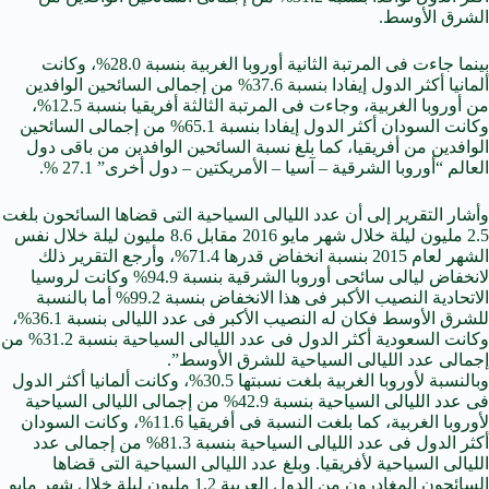
الشرق الأوسط.
بينما جاءت فى المرتبة الثانية أوروبا الغربية بنسبة 28.0%، وكانت
ألمانيا أكثر الدول إيفادا بنسبة 37.6% من إجمالى السائحين الوافدين
من أوروبا الغربية، وجاءت فى المرتبة الثالثة أفريقيا بنسبة 12.5%،
وكانت السودان أكثر الدول إيفادا بنسبة 65.1% من إجمالى السائحين
الوافدين من أفريقيا، كما بلغ نسبة السائحين الوافدين من باقى دول
العالم “أوروبا الشرقية – آسيا – الأمريكتين – دول أخرى” 27.1 %.
وأشار التقرير إلى أن عدد الليالى السياحية التى قضاها السائحون بلغت
2.5 مليون ليلة خلال شهر مايو 2016 مقابل 8.6 مليون ليلة خلال نفس
الشهر لعام 2015 بنسبة انخفاض قدرها 71.4%، وأرجع التقرير ذلك
لانخفاض ليالى سائحى أوروبا الشرقية بنسبة 94.9% وكانت لروسيا
الاتحادية النصيب الأكبر فى هذا الانخفاض بنسبة 99.2% أما بالنسبة
للشرق الأوسط فكان له النصيب الأكبر فى عدد الليالى بنسبة 36.1%،
وكانت السعودية أكثر الدول فى عدد الليالى السياحية بنسبة 31.2% من
إجمالى عدد الليالى السياحية للشرق الأوسط”.
وبالنسبة لأوروبا الغربية بلغت نسبتها 30.5%، وكانت ألمانيا أكثر الدول
فى عدد الليالى السياحية بنسبة 42.9% من إجمالى الليالى السياحية
لأوروبا الغربية، كما بلغت النسبة فى أفريقيا 11.6%، وكانت السودان
أكثر الدول فى عدد الليالى السياحية بنسبة 81.3% من إجمالى عدد
الليالى السياحية لأفريقيا. وبلغ عدد الليالى السياحية التى قضاها
السائحون المغادرون من الدول العربية 1.2 مليون ليلة خلال شهر مايو