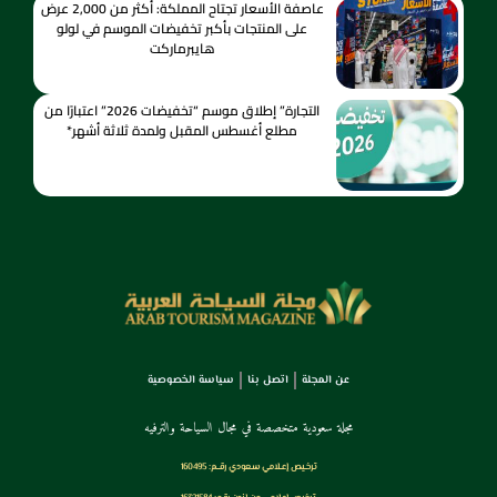
عاصفة الأسعار تجتاح المملكة: أكثر من 2,000 عرض
على المنتجات بأكبر تخفيضات الموسم في لولو
هايبرماركت
التجارة” إطلاق موسم “تخفيضات 2026” اعتبارًا من
مطلع أغسطس المقبل ولمدة ثلاثة أشهر*
عن المجلة
اتصل بنا
سياسة الخصوصية
مجلة سعودية متخصصة في مجال السياحة والترفيه
ترخـيص إعـلامي سـعودي رقــم: 160495