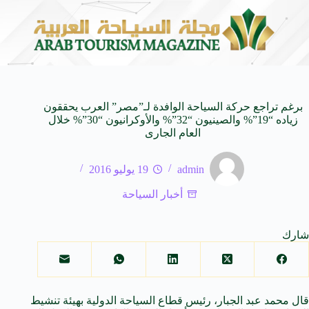
ـ SUV المدمجة
سوماتيرام.. تجربة فريدة تجمع بين ال
7 أغسطس 2026
برغم تراجع حركة السياحة الوافدة لـ”مصر” العرب يحققون
زياده “19”% والصينيون “32”% والأوكرانيون “30”% خلال
العام الجارى
admin
19 يوليو 2016
أخبار السياحة
شارك
قال محمد عبد الجبار، رئيس قطاع السياحة الدولية بهيئة تنشيط