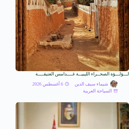
لـــؤلـــؤة الصحــراء الليبيــة غــــدامس العتيقــــة
شيماء سيف الدين
6 أغسطس 2026
السياحة العربية