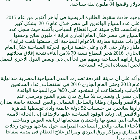
دولار وقضوا 84 مليون ليلة سياحية.
وخيم حادث سقوط الطائرة الروسية في أواخر أكتوبر من عام 2015
علي عدد السياح الوافدين الي مصر خلال عام 2016 بشكل كبير
وانعكست نتائج سيئة علي القطاع السياحي بأكمله حيث سجل عدد
السياح في مصر خلال العام الجاري قرابة 4 مليون سائح وحققوا
إيرادات متدنية مقارنة بالاعوام السياحية التي سبقتها بلغت قرابة 4
مليار دولار حتي الآن وعلي خلفية تراجع الحركة السياحية خلال العام
الجاري 2016 هجر القطاع نسبة 70 %من أبناءه نتيجة إغلاق محلاتهم
وبازاراتهم السياحية ومنهم من لجأ الي دبي وبعض الدول الاخري للعمل
لحين استعادة الحركة السياحية.
وأكد على أن مدينة الغردقة تصدرت المدن السياحية المصرية منذ نهاية
عام 2013 وحتي العام الجاري 2016 في استقطاب إعداد السائحين
الأجانب واستطاعت أن تستحوذ على 50% من السياحة الوافدة
إلى مصر بل وتصدرت بلا منازع مدن شرم الشيخ ومرسى علم
والأقصر وأسوان وطابا والساحل الشمالي والعين السخنة خاصة بعد أن
زارها سائحين من جنسيات 52 دولة عالمية وادي توسطها للقاهرة
والأقصر إلى زيادة الوفود السياحية عليها بالإضافة إلى الحالة الأمنية
العالية التي تتمتع بها واحتضان منتجعاتها لرياضة الغوص ومتاحف
الأحياء المائية والجزر السياحية المترامية حول ساحلها ووجود رحلات
السفاري ومراكز ورق البردي ومراكز علاج العظام فى مدينة سفاجا
القريبة منها.