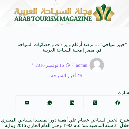
المنظمة العربية للسياحة تدعو لتخصيص خط هاتفي موحد 126 لتلقى بلاغات السائحين عند تعرضهم لأي مشاكل أثناء رحلاتهم السياحية بكافه الدول العربية
“خبير سياحى” … نرصد أرقام وإيرادات وإحصائيات السياحة
في مصر | مجلة السياحة العربية
admin
16 نوفمبر 2016
أخبار السياحة
شارك
شرح الخبير السياحي عصام علي أهمية دور المقصد السياحي المصري
خلال 35 سنة الماضية منذ عام 1982 وحتى العام الجاري 2016 وبداية