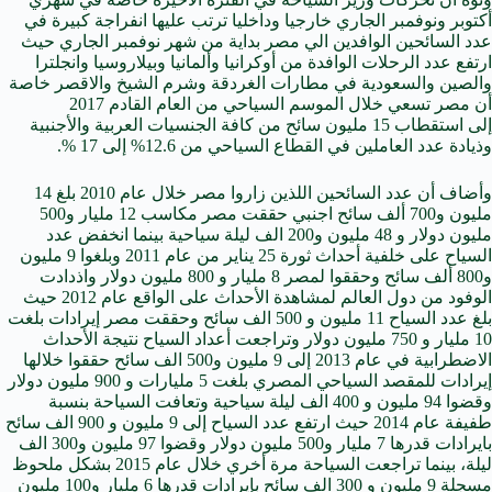
أكتوبر ونوفمبر الجاري خارجيا وداخليا ترتب عليها انفراجة كبيرة في
عدد السائحين الوافدين الي مصر بداية من شهر نوفمبر الجاري حيث
ارتفع عدد الرحلات الوافدة من أوكرانيا وألمانيا وبيلاروسيا وانجلترا
والصين والسعودية في مطارات الغردقة وشرم الشيخ والاقصر خاصة
أن مصر تسعي خلال الموسم السياحي من العام القادم 2017
إلى استقطاب 15 مليون سائح من كافة الجنسيات العربية والأجنبية
وذيادة عدد العاملين في القطاع السياحي من 12.6% إلى 17 %.
وأضاف أن عدد السائحين اللذين زاروا مصر خلال عام 2010 بلغ 14
مليون و700 ألف سائح اجنبي حققت مصر مكاسب 12 مليار و500
مليون دولار و 48 مليون و200 الف ليلة سياحية بينما انخفض عدد
السياح على خلفية أحداث ثورة 25 يناير من عام 2011 وبلغوا 9 مليون
و800 ألف سائح وحققوا لمصر 8 مليار و 800 مليون دولار واذدادت
الوفود من دول العالم لمشاهدة الأحداث على الواقع عام 2012 حيث
بلغ عدد السياح 11 مليون و 500 الف سائح وحققت مصر إيرادات بلغت
10 مليار و 750 مليون دولار وتراجعت أعداد السياح نتيجة الأحداث
الاضطرابية في عام 2013 إلى 9 مليون و500 الف سائح حققوا خلالها
إيرادات للمقصد السياحي المصري بلغت 5 مليارات و 900 مليون دولار
وقضوا 94 مليون و 400 الف ليلة سياحية وتعافت السياحة بنسبة
طفيفة عام 2014 حيث ارتفع عدد السياح إلى 9 مليون و 900 الف سائح
بايرادات قدرها 7 مليار و500 مليون دولار وقضوا 97 مليون و300 الف
ليلة، بينما تراجعت السياحة مرة أخري خلال عام 2015 بشكل ملحوظ
مسجلة 9 مليون و 300 الف سائح بإيرادات قدرها 6 مليار و100 مليون