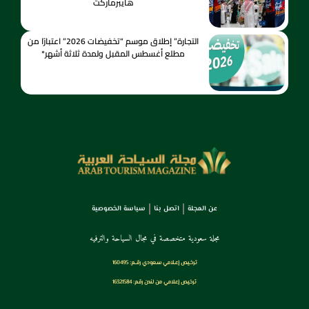
هايبرماركت
التجارة” إطلاق موسم “تخفيضات 2026” اعتبارًا من
مطلع أغسطس المقبل ولمدة ثلاثة أشهر*
عن المجلة
اتصل بنا
سياسة الخصوصية
مجلة سعودية متخصصة في مجال السياحة والترفيه
ترخـيص إعـلامي سـعودي رقــم: 160495
ترخيص إعلامي من لندن رقم: 16321584