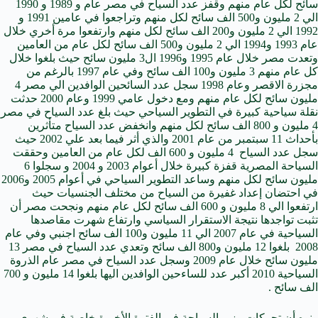
سائح لكل عام منهم وقفز عدد السياح في مصر عام و 1989 و 1990
الي 2 مليون و500 الف سائح لكل منهم وتراجعوا في عامين 1991 و
1992 الي 2 مليون و200 الف سائح لكل منهم وارتفعوا مرة أخري خلال
عام 1993 و1994 الي 2 مليون و500 الف سائح لكل عام من العامين
وتعدت مصر خلال عام 1995 و1996 ال3 مليون سائح حيث بلغوا خلال
كل عام منهم 3 مليون و100 الف سائح وفي عام 1997 بالرغم من
مجزرة الاقصر وعام 1998 سجل عدد السائحين الوافدين الي مصر 4
مليون سائح لكل عام منهم ومع دخول عامي 1999 وعام 2000 حدثت
نقلة سياحية كبيرة في التطوير السياحي حيث بلغ عدد السياح في مصر
4 مليون و 800 الف سائح لكل منهم وانخفض عدد السياح متأثرين
بأحداث 11 سبتمبر من عام 2001 والذي أثر فيما بعد علي 2002 حيث
سجل عدد السياح 4 مليون و 600 الف لكل عام من العامين وحققت
السياحة المصرية قفزة كبيرة خلال أعوام 2003 و 2004 و سجلوا 6
مليون سائح لكل منهم وساعد التطوير السياحي في أعوام 2005 و2006
في احتضان إعداد غفيرة من السياح من مختلف الجنسيات حيث
ارتفعوا الي 8 مليون و 600 الف سائح لكل عام منهم ونجحت مصر أن
تثبت تواجدها نتيجة الاستقرار السياسي وارتفاع شهرت مقاصدها
السياحية في عام 2007 الي 11 مليون و100 الف سائح اجنبي وفي عام
2008 بلغوا 12 مليون و800 الف سائح وتعدي عدد السياح في مصر 13
مليون سائح خلال عام 2009 وسجل عدد السياح في مصر عام الذروة
السياحية 2010 أكبر عدد للساءحين الوافدين اليها بلغوا 14 مليون و 700
الف سائح .
ونوه أن تحركات وزير السياحة في الفترة الأخيرة خاصة في شهري