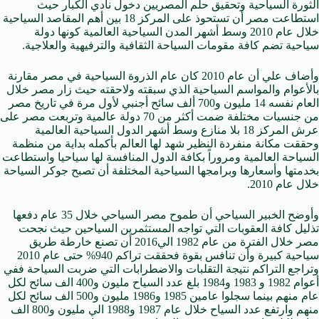
الثورة السياحية وتحقيق حلم المصريين دخول نادي الكبار حيث
استطاعت مصر أن تستحوذ على المركز 18 بين أهم المقاصد السياحية
خلال عام 2010 وسط أشهر المدن السياحية العالمية كونها دولة
سياحية تضم كافة مقومات السياحة الثقافية والترفيهية والعلاجية.
وأضاف علي أن عام 2010 كان عام الذروة السياحية في مصر مقارنة
بالأعوام والمواسم السياحية الذي سبقته ولاحقته حيث زار مصر خلال
العام نفسه 14 مليون و700 ألف سائح أجنبي لأول مرة في تاريخ مصر
من جنسيات مختلفة ضمت أكثر من 70 دولة عالمية وتربعت مصر على
عرش المركز 18 بلا منازع وسط أشهر الدول السياحية العالمية
وحققت مكانة منفردة النظير شهد لها العالم بأكمله بداية من منظمة
السياحة العالمية ومروراً بكافة الدول المنافسة لها سياحيا واستطاعت
بخدمتها وأسعارها وبرامجها السياحية المختلفة أن تصبح جوكر السياحة
خلال عام 2010.
وأوضح الخبير السياحي أن طموح مصر السياحي خلال 35 عام دفعها
تذليل كافة العقوبات التي تواجه المستثمرين السياحين حيث نجحت
مصر خلال الفترة من عام 1982 الي2016 أن تصنع خارطة طريق
سياحية كبيرة وأن تنافس بقوة فحققت تراكم 940% حتى عام 2010
وتراجع التراكم نتيجة التقلبات والاضطرابات التي ضربت السياحة ففي
أعوام 1982 و 1983 و1984 بلغ عدد السياح مليون و400 الف سائح لكل
عام منهم بينما سجلوا عامين 1985 و1986 مليون و500 الف سائح لكل
منهم وارتفع عدد السياح خلال عام 1987 و1988 الي مليون و800 الف