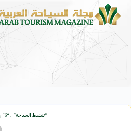
محمد يوسف ناغي للسيارات تط
“تنشيط السياحة” .. “6” رحلات أسبوعية من بولندا إلى الغردقة ومرسى علم | مجلة السياحة العربية