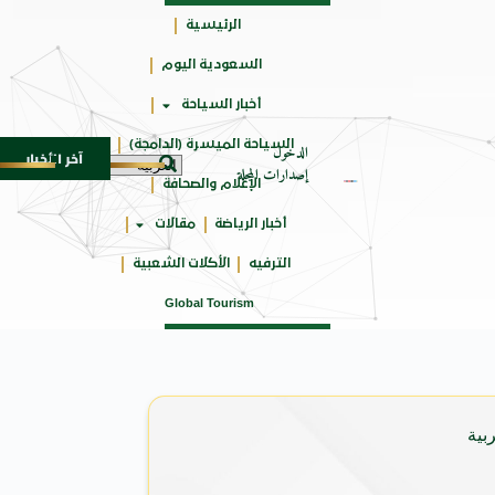
الرئيسية
السعودية اليوم
حائزة
أخبار السياحة
على
السياحة الميسرة (الدامجة)
الدخول
آخر الأخبار
ئة الـ SUV المدمجة
سوماتيرام.. تجربة فريدة تجمع 
7 أغسطس 2026
إصدارات المجلة
الإعلام والصحافة
أخبار الرياضة
مقالات
الترفيه
الأكلات الشعبية
Global Tourism