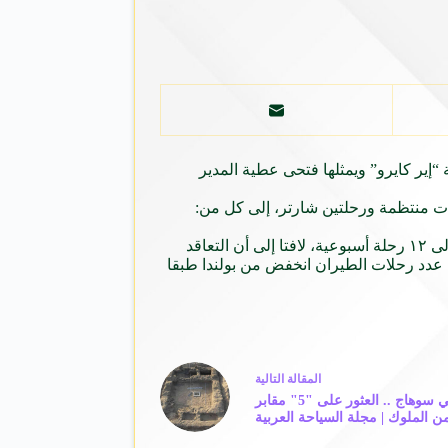
“إير كايرو” ويمثلها فتحى عطية المدير
 رحلات منتظمة ورحلتين شارتر، إلى كل من:
، بواقع ٨ رحلات منتظمة لتصل إلى ١٢ رحلة أسبوعية، لافتا إلى أن التعاقد
 عدد رحلات الطيران انخفض من بولندا طبقا
ال
مقالة
التالية
الغموض يسيطر على المدينة الفرعونية في سوهاج .. العثور على "5" مقابر
من الملوك | مجلة السياحة العربية