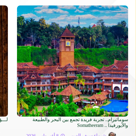
سوماتيرام.. تجربة فريدة تجمع بين البحر والطبيعة
لـــؤ
والآيورفيدا .. Somatheeram
شيماء سيف الدين
8 أغسطس 2026