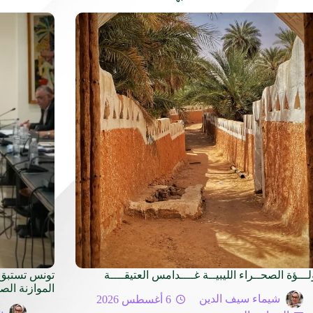
لـــؤة الصحــراء الليبيــة غــــدامس العتيقــــة
تونس تستبق 
الموازنة الص
شيماء سيف الدين
6 أغسطس 2026
ش