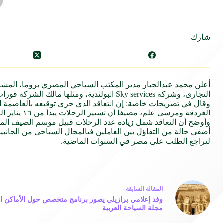
شارك
أعلن محمد عبدالجبار مدير المكتب السياحي
المصري
بروما
، الم
التجارى، وشركة Sky services البولندية، ومثلها مالك الشركة فورات حداد.
وقال
في
تصريحات
خاصة: إن التعاقد الذي جرى توقيعه بالعاصمة ا
الغردقة ومرسى علم، مضيفا أن تسيير الرحلات يبدأ من ١٦ يناير القادم.
وأوضح أن التعاقد شمل زيادة عدد الرحلات قبيل موسم الصيف
الم
أضفى حالة من التفاؤل بين العاملين
فى
المجال السياحى من الجانبي
لتراجع الطلب على
مصر
في السنوات الماضية.
ال
مقالة
السابقة
وفد إعلامي برازيلي يصور برنامج متخصص حول الأماكن ا
مجلة السياحة العربية