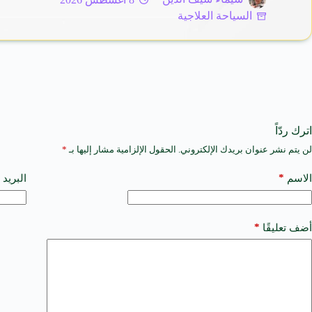
السياحة العلاجية
اترك ردّاً
لن يتم نشر عنوان بريدك الإلكتروني.
الحقول الإلزامية مشار إليها بـ
*
A
l
t
*
الاسم
البريد 
e
r
n
a
*
أضف تعليقًا
t
i
v
e
: