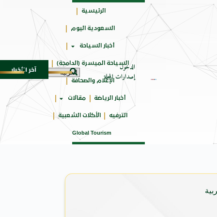
الرئيسية
السعودية اليوم
حائزة
أخبار السياحة
على
السياحة الميسرة (الدامجة)
الدخول
آخر الأخبار
سوماتيرام.. تجربة فريدة تجمع بين البحر والطبيعة والآيورفيدا .. Somatheeram
إصدارات المجلة
الإعلام والصحافة
أخبار الرياضة
مقالات
الترفيه
الأكلات الشعبية
Global Tourism
بية