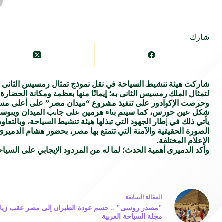
شارك
شاركت هيئة تنشيط السياحة في نقل نموذج تمثال رمسيس الثانى إلى 
لتمثال الملك رمسيس الثانى به؛ إيمانًا منها بعظمة ومكانة الحضارة 
وحرصت الإكوادور على تنفيذ مشروع “ميدان مصر” على أعلى مستوى 
شكل عين حورس، كما سيتم بناء هرمين على جانب الميدان ويتوسطها نموذج تمثال الملك رمس
يأتي ذلك في إطار الجهود التي تبذلها هيئة تنشيط السياحة، وبالتعاو
الصورة الحقيقية والآمنة التي تتمتع بها مصر، بحضور هشام الدمير
الإعلام المختلفة.
وأكد الدميرى أهمية الحدث؛ لما له من المردود الإيجابي على السيا
ال
مقالة
السابقة
"مصدر روسى" .. حسم عودة الطيران إلى مصر عقب زيارة
مجلة السياحة العربية