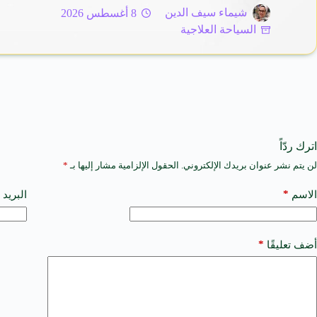
شيماء سيف الدين
8 أغسطس 2026
السياحة العلاجية
اترك ردّاً
لن يتم نشر عنوان بريدك الإلكتروني.
الحقول الإلزامية مشار إليها بـ
*
A
l
t
*
الاسم
البريد 
e
r
n
a
*
أضف تعليقًا
t
i
v
e
: