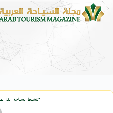
محمد يوسف ناغي للسيارات تطلق هيونداي فينيو الجديدة كلياً في جدة بارك
“تنشيط السياحة” نقل نموذ