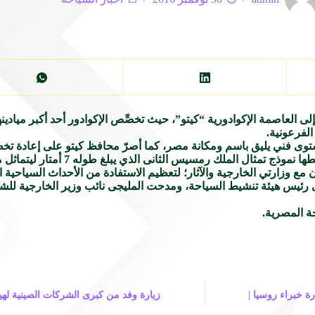
العاصمة الإكوادورية “كيتو”، حيث تخصِّص الإكوادور أحد أكبر ميادين
الفرعونية.
فني يليق باسم ومكانة مصر، كما أصرّ محافظ كيتو على إعادة تخطيط
يس الثانى الذي يبلغ طوله 7 أمتار ليتماثل مع الحجم الحقيقى للتمثال.
ن مع وزارتي الخارجية والآثار؛ لتعظيم الاستفادة من الأحداث السياحية 
ى رئيس هيئة تنشيط السياحة، ومدحت المليجى نائب وزير الخارجية للشئ
حة المصرية.
 خبراء روسيا |
زيارة وفد من كبرى الشركات الصينية لهي