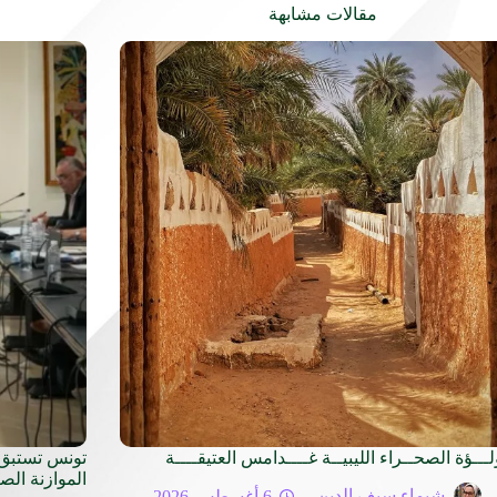
مقالات مشابهة
لـــؤة الصحــراء الليبيــة غــــدامس العتيقــــة
تونس تستبق 
الموازنة الص
شيماء سيف الدين
6 أغسطس 2026