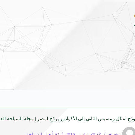
 .. تصميم جريء وتقنيات ذكية تعيد تعريف فئة الـ SUV المدمجة
7 أغسطس 2026
ج تمثال رمسيس الثاني إلى الأكوادور يروِّج لمصر | مجلة السياحة العر
admin
30 نوفمبر 2016
أخبار السياحة